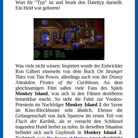
Wort für "Typ" ist und brush den Dateityp darstellt.
Ein Held war geboren!
Was viele nicht wissen: Inspiriert wurde der Entwickler
Ron Gilbert einerseits von dem Buch
On Stranger
Tides
von Tim Power, allerdings auch von der
Disney
Attraktion
Pirates of the Caribbean
. An dem
gleichnamigen Film saßen viele Fans des Spiels
Monkey Island
, was sich in den Filmen desöfteren
bemerkbar macht. So sieht die Fahrt zur Voodoo-
Priesterin im Nachfolger
Monkey Island 2
der Szene
im Kino-Blockbuster sehr ähnlich. Ebenso die
Gefangenschaft von Jack Sparrow im ersten Teil von
Fluch der Karibik
, als er versucht den Schlüssel
tragenden Hund herbei zu rufen. In derselben Situation
befindet sich auch Guybrush in
Monkey Island 2
.
Technisch war
ebenbürtig