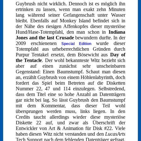
Guybrush nicht wirklich. Dennoch ist es möglich ihn
ertrinken zu lassen, wenn man exakt zehn Minuten
lang während seiner Gefangenschaft unter Wasser
bleibt. Ebenfalls auf Monkey Island befindet sich in
der Nähe des riesigen Affenkopfes dieser mysteriöse
Hund/Hase-Totempfahl, den man schon in
Indiana
Jones and the last Crusade
bewundern durfte. In der
2009 erschienenen
wurde dieser
Special Edition
Totempfahl aus urheberrechtlichen Gründen durch
Purpur Tentakel ersetzt, dem Bösewicht aus
Day of
the Tentacle
. Der wohl bekannteste Witz bezieht sich
aber auf einen zunächst sehr unscheinbaren
Gegenstand: Einen Baumstumpf. Schaut man diesen
an, erzählt Guybrush von einem Höhlenlabyrinth, doch
fordert das Spiel beim Betreten auf die Disketten
Nummer 22, 47 und 114 einzulegen. Selbstredend,
dass dem Titel eine so hohe Anzahl an Datenträgern
gar nicht bei lag. So lässt Guybrush den Baumstumpf
mit dem Kommentar, dass dieser Teil wohl
übersprungen werden muss, links liegen. In den
Credits taucht allerdings wieder diese mysteriöse
Diskette 22 auf, und zwar als Überschrift der
Entwickler von Art & Animation für Disk #22. Viele
haben diesen Witz nicht verstanden und den
LucasArts
Tech Support nach dem fehlenden Datenträger gefragt.