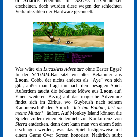
of Atlantis
ebenfalls für
SEGA
s CD-Schlucker
erscheinen, doch wurden diese wegen der schlechten
Verkaufszahlen der Hardware gecancelt.
Was wäre ein
LucasArts Adventure
ohne Easter Eggs?
In der
SCUMM
-Bar sitzt ein alter Bekannter aus
Loom
, Cobb, der nichts anderes als "Aye" von sich
gibt, außer man fragt ihn nach dem besagten Spiel.
Außerdem taucht die bekannte Möwe aus
Loom
auf.
Einen weiteren Bezug auf das magische Adventure
findet sich im Zirkus, wo Guybrush nach seinem
Kanonenschuß den Spruch "
Ich bin Bobbin, bist du
meine Mutter?
" äußert. Auf Monkey Island können die
Spieler zudem einen Seitenhieb zur Konkurrenz von
Sierra
entdecken, denn dort kann man von einem Stein
erschlagen werden, was das Spiel lustigerweise mit
einem Game Over Screen honoriert. Natürlich stirbt