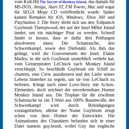
vom Kult-Hit
, das damals für
The Secret of Monkey Island
MS-DOS, Amiga, Atari ST, FM Towns, Mac
und sogar
für
SEGA Mega CD
veröffentlicht wurde. Später
kamen Remakes für
iOS, Windows, Xbox 360
und
PlayStation 3
. Die Story dreht sich um den Tollpatsch
Guybrush Threepwood, der auf der Insel Mêleé Island
landet, um ein mächtiger Pirat zu werden. Schnell
findet er heraus, dass er dafür drei Prüfungen
absolvieren muss: Die Schatzsuche, den
Schwertkampf, sowie den Diebstahl. Als ihm das
gelingt, wird die Gouverneurin der Insel, Elaine
Marley, in die sich Guybrush unsterblich verliebt hat,
vom Geisterpiraten LeChuck nach Monkey Island
verschleppt. So beschließt Guybrush ein Schiff zu
chartern, eine Crew anzuheuern und der Liebe seines
Lebens hinterher zu segeln, um sie von LeChuck zu
befreien. Klingt nach einer Love-Story mit Action-
Elementen, doch zeichnet der unverkennbare Humor
Monkey Island aus. Die Trophäe für die erwähnte
Schatzsuche ist ein T-Shirt aus 100% Baumwolle, der
Schwertkampf wird durch Beleidigungen
vorangetrieben, alleine der Name Guybrush zeugt
schon von dem Humor der Entwickler. Die
Animationen des Charakters befanden sich in einer
Datei namens guy.brush, wobei Guy das englische