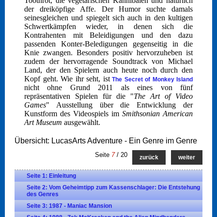
Toothrot, die vegetarischen Kannibalen und natürlich
der dreiköpfige Affe. Der Humor suchte damals
seinesgleichen und spiegelt sich auch in den kultigen
Schwertkämpfen wieder, in denen sich die
Kontrahenten mit Beleidigungen und den dazu
passenden Konter-Beledigungen gegenseitig in die
Knie zwangen. Besonders positiv hervorzuheben ist
zudem der hervorragende Soundtrack von Michael
Land, der den Spielern auch heute noch durch den
Kopf geht. Wie ihr seht, ist
The Secret of Monkey Island
nicht ohne Grund 2011 als eines von fünf
repräsentativen Spielen für die "
The Art of Video
Games
" Ausstellung über die Entwicklung der
Kunstform des Videospiels im
Smithsonian American
Art Museum
ausgewählt.
Übersicht: LucasArts Adventure - Ein Genre im Genre
Seite
7
/ 20
zurück
weiter
Seite 1: Einleitung
Seite 2: Vom Geheimtipp zum Kassenschlager: Die Entstehung
des Genres
Seite 3: 1987 - Maniac Mansion