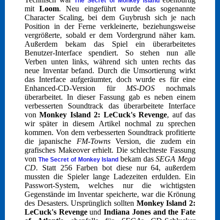
The Secret of Monkey Island
mit
Loom
. Neu eingeführt wurde das sogenannte
Character Scaling, bei dem Guybrush sich je nach
Position in der Ferne verkleinerte, beziehungsweise
vergrößerte, sobald er dem Vordergrund näher kam.
Außerdem bekam das Spiel ein überarbeitetes
Benutzer-Interface spendiert. So stehen nun alle
Verben unten links, während sich unten rechts das
neue Inventar befand. Durch die Umsortierung wirkt
das Interface aufgeräumter, doch wurde es für eine
Enhanced-CD-Version für
MS-DOS
nochmals
überarbeitet. In dieser Fassung gab es neben einem
verbesserten Soundtrack das überarbeitete Interface
von
Monkey Island 2: LeCuck's Revenge
, auf das
wir später in diesem Artikel nochmal zu sprechen
kommen. Von dem verbesserten Soundtrack profitierte
die japanische
FM-Towns
Version, die zudem ein
grafisches Makeover erhielt. Die schlechteste Fassung
von
bekam das
SEGA Mega
The Secret of Monkey Island
CD
. Statt 256 Farben bot diese nur 64, außerdem
mussten die Spieler lange Ladezeiten erdulden. Ein
Passwort-System, welches nur die wichtigsten
Gegenstände im Inventar speicherte, war die Krönung
des Desasters. Ursprünglich sollten
Monkey Island 2:
LeCuck's Revenge
und
Indiana Jones and the Fate