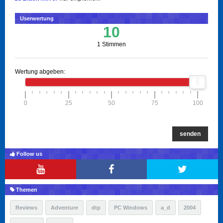
Userwertung
10
1 Stimmen
Wertung abgeben:
0
25
50
75
100
senden
Follow us
Themen
Reviews
Adventure
dtp
PC Windows
a_d
2004