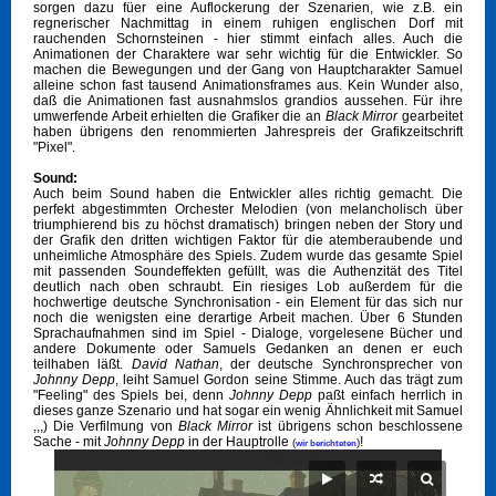
sorgen dazu füer eine Auflockerung der Szenarien, wie z.B. ein
regnerischer Nachmittag in einem ruhigen englischen Dorf mit
rauchenden Schornsteinen - hier stimmt einfach alles. Auch die
Animationen der Charaktere war sehr wichtig für die Entwickler. So
machen die Bewegungen und der Gang von Hauptcharakter Samuel
alleine schon fast tausend Animationsframes aus. Kein Wunder also,
daß die Animationen fast ausnahmslos grandios aussehen. Für ihre
umwerfende Arbeit erhielten die Grafiker die an
Black Mirror
gearbeitet
haben übrigens den renommierten Jahrespreis der Grafikzeitschrift
"Pixel".
Sound:
Auch beim Sound haben die Entwickler alles richtig gemacht. Die
perfekt abgestimmten Orchester Melodien (von melancholisch über
triumphierend bis zu höchst dramatisch) bringen neben der Story und
der Grafik den dritten wichtigen Faktor für die atemberaubende und
unheimliche Atmosphäre des Spiels. Zudem wurde das gesamte Spiel
mit passenden Soundeffekten gefüllt, was die Authenzität des Titel
deutlich nach oben schraubt. Ein riesiges Lob außerdem für die
hochwertige deutsche Synchronisation - ein Element für das sich nur
noch die wenigsten eine derartige Arbeit machen. Über 6 Stunden
Sprachaufnahmen sind im Spiel - Dialoge, vorgelesene Bücher und
andere Dokumente oder Samuels Gedanken an denen er euch
teilhaben läßt.
David Nathan
, der deutsche Synchronsprecher von
Johnny Depp
, leiht Samuel Gordon seine Stimme. Auch das trägt zum
"Feeling" des Spiels bei, denn
Johnny Depp
paßt einfach herrlich in
dieses ganze Szenario und hat sogar ein wenig Ähnlichkeit mit Samuel
,,,) Die Verfilmung von
Black Mirror
ist übrigens schon beschlossene
Sache - mit
Johnny Depp
in der Hauptrolle
!
(
)
wir berichteten