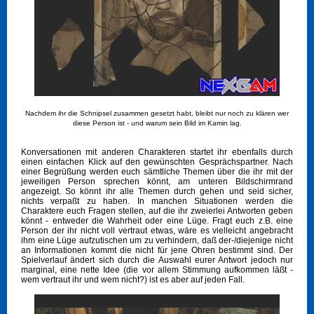
Nachdem ihr die Schnipsel zusammen gesetzt habt, bleibt nur noch zu klären wer
diese Person ist - und warum sein Bild im Kamin lag.
Konversationen mit anderen Charakteren startet ihr ebenfalls durch
einen einfachen Klick auf den gewünschten Gesprächspartner. Nach
einer Begrüßung werden euch sämtliche Themen über die ihr mit der
jeweiligen Person sprechen könnt, am unteren Bildschirmrand
angezeigt. So könnt ihr alle Themen durch gehen und seid sicher,
nichts verpaßt zu haben. In manchen Situationen werden die
Charaktere euch Fragen stellen, auf die ihr zweierlei Antworten geben
könnt - entweder die Wahrheit oder eine Lüge. Fragt euch z.B. eine
Person der ihr nicht voll vertraut etwas, wäre es vielleicht angebracht
ihm eine Lüge aufzutischen um zu verhindern, daß der-/diejenige nicht
an Informationen kommt die nicht für jene Ohren bestimmt sind. Der
Spielverlauf ändert sich durch die Auswahl eurer Antwort jedoch nur
marginal, eine nette Idee (die vor allem Stimmung aufkommen läßt -
wem vertraut ihr und wem nicht?) ist es aber auf jeden Fall.