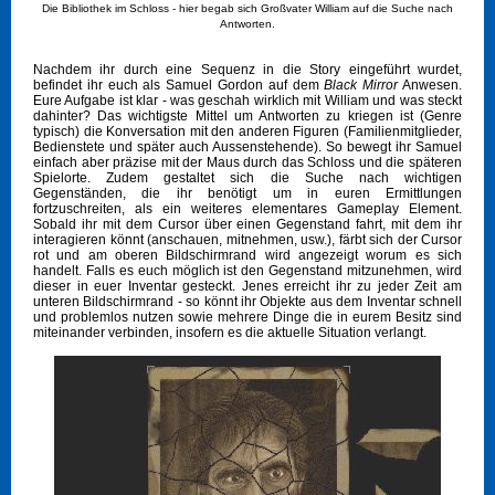
Die Bibliothek im Schloss - hier begab sich Großvater William auf die Suche nach
Antworten.
Nachdem ihr durch eine Sequenz in die Story eingeführt wurdet,
befindet ihr euch als Samuel Gordon auf dem
Black Mirror
Anwesen.
Eure Aufgabe ist klar - was geschah wirklich mit William und was steckt
dahinter? Das wichtigste Mittel um Antworten zu kriegen ist (Genre
typisch) die Konversation mit den anderen Figuren (Familienmitglieder,
Bedienstete und später auch Aussenstehende). So bewegt ihr Samuel
einfach aber präzise mit der Maus durch das Schloss und die späteren
Spielorte. Zudem gestaltet sich die Suche nach wichtigen
Gegenständen, die ihr benötigt um in euren Ermittlungen
fortzuschreiten, als ein weiteres elementares Gameplay Element.
Sobald ihr mit dem Cursor über einen Gegenstand fahrt, mit dem ihr
interagieren könnt (anschauen, mitnehmen, usw.), färbt sich der Cursor
rot und am oberen Bildschirmrand wird angezeigt worum es sich
handelt. Falls es euch möglich ist den Gegenstand mitzunehmen, wird
dieser in euer Inventar gesteckt. Jenes erreicht ihr zu jeder Zeit am
unteren Bildschirmrand - so könnt ihr Objekte aus dem Inventar schnell
und problemlos nutzen sowie mehrere Dinge die in eurem Besitz sind
miteinander verbinden, insofern es die aktuelle Situation verlangt.