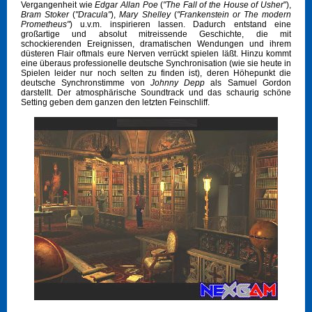
Vergangenheit wie
Edgar Allan Poe
(
"The Fall of the House of Usher
"),
Bram Stoker
(
"Dracula"
),
Mary Shelley
(
"Frankenstein or The modern
Prometheus"
) u.v.m. inspirieren lassen. Dadurch entstand eine
großartige und absolut mitreissende Geschichte, die mit
schockierenden Ereignissen, dramatischen Wendungen und ihrem
düsteren Flair oftmals eure Nerven verrückt spielen läßt. Hinzu kommt
eine überaus professionelle deutsche Synchronisation (wie sie heute in
Spielen leider nur noch selten zu finden ist), deren Höhepunkt die
deutsche Synchronstimme von
Johnny Depp
als Samuel Gordon
darstellt. Der atmosphärische Soundtrack und das schaurig schöne
Setting geben dem ganzen den letzten Feinschliff.