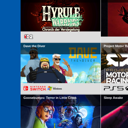
Dave the Diver
Project Motor R
Goosebumps: Terror in Little Creek
Sleep Awake