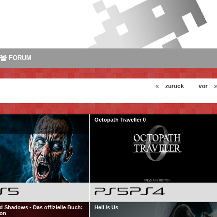
FORUM
zurück
vor
Octopath Traveller 0
d Shadows - Das offizielle Buch:
Hell is Us
ion