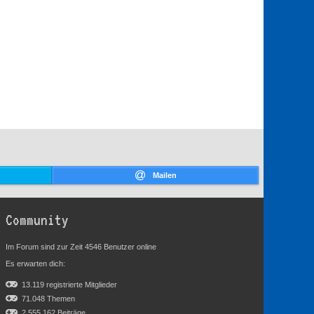
Mailen
Community
Im Forum sind zur Zeit 4546 Benutzer online
Es erwarten dich:
13.119 registrierte Mitglieder
71.048 Themen
2.555.162 Beiträge