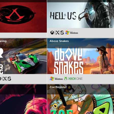
acing
Above Snakes
Zoe Begone!