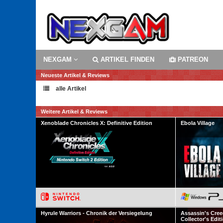
NEXGAM
ARTIKEL FINDEN
PATREON
Neueste Artikel & Reviews
alle Artikel
Weitere Artikel & Reviews
Xenoblade Chronicles X: Definitive Edition
Ebola Village
Hyrule Warriors - Chronik der Versiegelung
Assassin's Cree
Collector's Edit