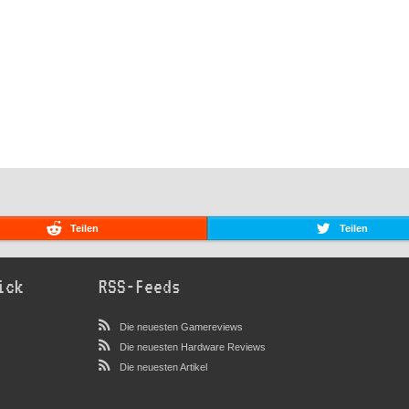
Teilen
Teilen
ick
RSS-Feeds
Die neuesten Gamereviews
Die neuesten Hardware Reviews
Die neuesten Artikel