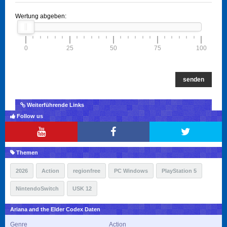
Wertung abgeben:
0
25
50
75
100
senden
Weiterführende Links
Follow us
Themen
2026
Action
regionfree
PC Windows
PlayStation 5
NintendoSwitch
USK 12
Ariana and the Elder Codex Daten
Genre
Action