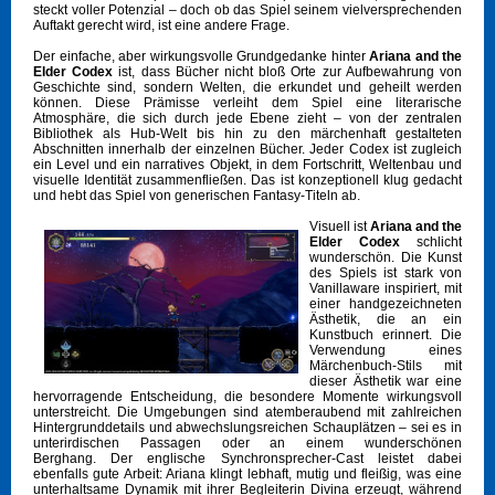
steckt voller Potenzial – doch ob das Spiel seinem vielversprechenden
Auftakt gerecht wird, ist eine andere Frage.
Der einfache, aber wirkungsvolle Grundgedanke hinter
Ariana and the
Elder Codex
ist, dass Bücher nicht bloß Orte zur Aufbewahrung von
Geschichte sind, sondern Welten, die erkundet und geheilt werden
können. Diese Prämisse verleiht dem Spiel eine literarische
Atmosphäre, die sich durch jede Ebene zieht – von der zentralen
Bibliothek als Hub-Welt bis hin zu den märchenhaft gestalteten
Abschnitten innerhalb der einzelnen Bücher. Jeder Codex ist zugleich
ein Level und ein narratives Objekt, in dem Fortschritt, Weltenbau und
visuelle Identität zusammenfließen. Das ist konzeptionell klug gedacht
und hebt das Spiel von generischen Fantasy-Titeln ab.
Visuell ist
Ariana and the
Elder Codex
schlicht
wunderschön. Die Kunst
des Spiels ist stark von
Vanillaware inspiriert, mit
einer handgezeichneten
Ästhetik, die an ein
Kunstbuch erinnert. Die
Verwendung eines
Märchenbuch-Stils mit
dieser Ästhetik war eine
hervorragende Entscheidung, die besondere Momente wirkungsvoll
unterstreicht. Die Umgebungen sind atemberaubend mit zahlreichen
Hintergrunddetails und abwechslungsreichen Schauplätzen – sei es in
unterirdischen Passagen oder an einem wunderschönen
Berghang. Der englische Synchronsprecher-Cast leistet dabei
ebenfalls gute Arbeit: Ariana klingt lebhaft, mutig und fleißig, was eine
unterhaltsame Dynamik mit ihrer Begleiterin Divina erzeugt, während