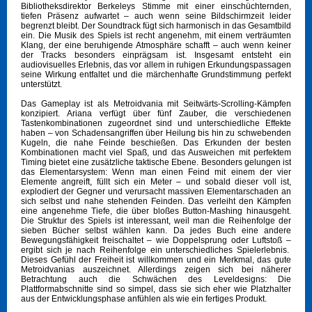
Bibliotheksdirektor Berkeleys Stimme mit einer einschüchternden,
tiefen Präsenz aufwartet – auch wenn seine Bildschirmzeit leider
begrenzt bleibt. Der Soundtrack fügt sich harmonisch in das Gesamtbild
ein. Die Musik des Spiels ist recht angenehm, mit einem verträumten
Klang, der eine beruhigende Atmosphäre schafft – auch wenn keiner
der Tracks besonders einprägsam ist. Insgesamt entsteht ein
audiovisuelles Erlebnis, das vor allem in ruhigen Erkundungspassagen
seine Wirkung entfaltet und die märchenhafte Grundstimmung perfekt
unterstützt.
Das Gameplay ist als Metroidvania mit Seitwärts-Scrolling-Kämpfen
konzipiert. Ariana verfügt über fünf Zauber, die verschiedenen
Tastenkombinationen zugeordnet sind und unterschiedliche Effekte
haben – von Schadensangriffen über Heilung bis hin zu schwebenden
Kugeln, die nahe Feinde beschießen. Das Erkunden der besten
Kombinationen macht viel Spaß, und das Ausweichen mit perfektem
Timing bietet eine zusätzliche taktische Ebene. Besonders gelungen ist
das Elementarsystem: Wenn man einen Feind mit einem der vier
Elemente angreift, füllt sich ein Meter – und sobald dieser voll ist,
explodiert der Gegner und verursacht massiven Elementarschaden an
sich selbst und nahe stehenden Feinden. Das verleiht den Kämpfen
eine angenehme Tiefe, die über bloßes Button-Mashing hinausgeht.
Die Struktur des Spiels ist interessant, weil man die Reihenfolge der
sieben Bücher selbst wählen kann. Da jedes Buch eine andere
Bewegungsfähigkeit freischaltet – wie Doppelsprung oder Luftstoß –
ergibt sich je nach Reihenfolge ein unterschiedliches Spielerlebnis.
Dieses Gefühl der Freiheit ist willkommen und ein Merkmal, das gute
Metroidvanias auszeichnet. Allerdings zeigen sich bei näherer
Betrachtung auch die Schwächen des Leveldesigns: Die
Plattformabschnitte sind so simpel, dass sie sich eher wie Platzhalter
aus der Entwicklungsphase anfühlen als wie ein fertiges Produkt.