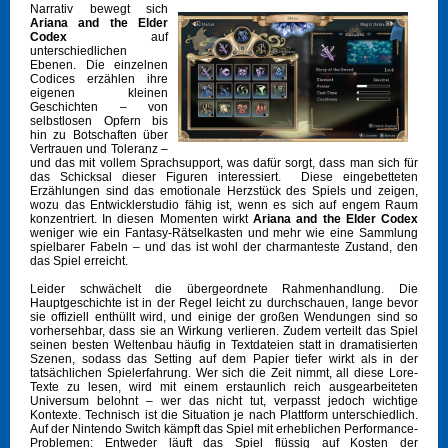
Narrativ bewegt sich
Ariana and the Elder
Codex
auf
unterschiedlichen
Ebenen. Die einzelnen
Codices erzählen ihre
eigenen kleinen
Geschichten – von
selbstlosen Opfern bis
hin zu Botschaften über
Vertrauen und Toleranz –
und das mit vollem Sprachsupport, was dafür sorgt, dass man sich für
das Schicksal dieser Figuren interessiert. Diese eingebetteten
Erzählungen sind das emotionale Herzstück des Spiels und zeigen,
wozu das Entwicklerstudio fähig ist, wenn es sich auf engem Raum
konzentriert. In diesen Momenten wirkt
Ariana and the Elder Codex
weniger wie ein Fantasy-Rätselkasten und mehr wie eine Sammlung
spielbarer Fabeln – und das ist wohl der charmanteste Zustand, den
das Spiel erreicht.
Leider schwächelt die übergeordnete Rahmenhandlung. Die
Hauptgeschichte ist in der Regel leicht zu durchschauen, lange bevor
sie offiziell enthüllt wird, und einige der großen Wendungen sind so
vorhersehbar, dass sie an Wirkung verlieren. Zudem verteilt das Spiel
seinen besten Weltenbau häufig in Textdateien statt in dramatisierten
Szenen, sodass das Setting auf dem Papier tiefer wirkt als in der
tatsächlichen Spielerfahrung. Wer sich die Zeit nimmt, all diese Lore-
Texte zu lesen, wird mit einem erstaunlich reich ausgearbeiteten
Universum belohnt – wer das nicht tut, verpasst jedoch wichtige
Kontexte. Technisch ist die Situation je nach Plattform unterschiedlich.
Auf der Nintendo Switch kämpft das Spiel mit erheblichen Performance-
Problemen: Entweder läuft das Spiel flüssig auf Kosten der