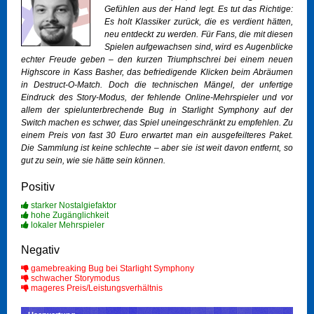
Gefühlen aus der Hand legt. Es tut das Richtige:
Es holt Klassiker zurück, die es verdient hätten,
neu entdeckt zu werden. Für Fans, die mit diesen
Spielen aufgewachsen sind, wird es Augenblicke
echter Freude geben – den kurzen Triumphschrei bei einem neuen
Highscore in
Kass Basher
, das befriedigende Klicken beim Abräumen
in
Destruct-O-Match
. Doch die technischen Mängel, der unfertige
Eindruck des Story-Modus, der fehlende Online-Mehrspieler und vor
allem der spielunterbrechende Bug in
Starlight Symphony
auf der
Switch machen es schwer, das Spiel uneingeschränkt zu empfehlen. Zu
einem Preis von fast 30 Euro erwartet man ein ausgefeilteres Paket.
Die Sammlung ist keine schlechte – aber sie ist weit davon entfernt, so
gut zu sein, wie sie hätte sein können.
Positiv
starker Nostalgiefaktor
hohe Zugänglichkeit
lokaler Mehrspieler
Negativ
gamebreaking Bug bei Starlight Symphony
schwacher Storymodus
mageres Preis/Leistungsverhältnis