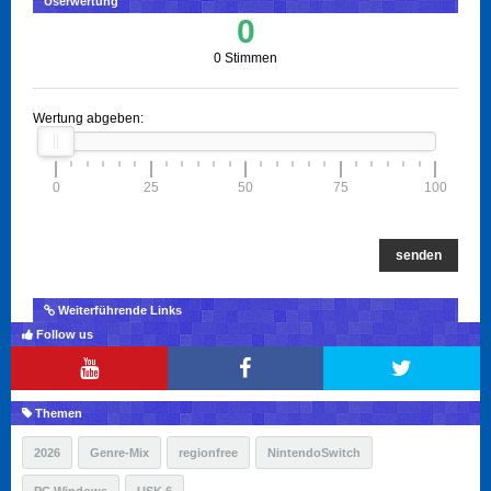
Userwertung
0
0 Stimmen
Wertung abgeben:
0
25
50
75
100
senden
Weiterführende Links
Follow us
Themen
2026
Genre-Mix
regionfree
NintendoSwitch