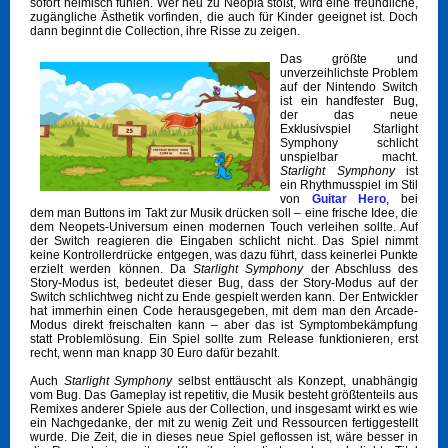
sofort heimisch fühlen. Wer neu zu Neopia stößt, wird eine freundliche,
zugängliche Ästhetik vorfinden, die auch für Kinder geeignet ist. Doch
dann beginnt die Collection, ihre Risse zu zeigen.
Das größte und
unverzeihlichste Problem
auf der Nintendo Switch
ist ein handfester Bug,
der das neue
Exklusivspiel Starlight
Symphony schlicht
unspielbar macht.
Starlight Symphony
ist
ein Rhythmusspiel im Stil
von
Guitar Hero
, bei
dem man Buttons im Takt zur Musik drücken soll – eine frische Idee, die
dem Neopets-Universum einen modernen Touch verleihen sollte. Auf
der Switch reagieren die Eingaben schlicht nicht. Das Spiel nimmt
keine Kontrollerdrücke entgegen, was dazu führt, dass keinerlei Punkte
erzielt werden können. Da
Starlight Symphony
der Abschluss des
Story-Modus ist, bedeutet dieser Bug, dass der Story-Modus auf der
Switch schlichtweg nicht zu Ende gespielt werden kann. Der Entwickler
hat immerhin einen Code herausgegeben, mit dem man den Arcade-
Modus direkt freischalten kann – aber das ist Symptombekämpfung
statt Problemlösung. Ein Spiel sollte zum Release funktionieren, erst
recht, wenn man knapp 30 Euro dafür bezahlt.
Auch
Starlight Symphony
selbst enttäuscht als Konzept, unabhängig
vom Bug. Das Gameplay ist repetitiv, die Musik besteht größtenteils aus
Remixes anderer Spiele aus der Collection, und insgesamt wirkt es wie
ein Nachgedanke, der mit zu wenig Zeit und Ressourcen fertiggestellt
wurde. Die Zeit, die in dieses neue Spiel geflossen ist, wäre besser in