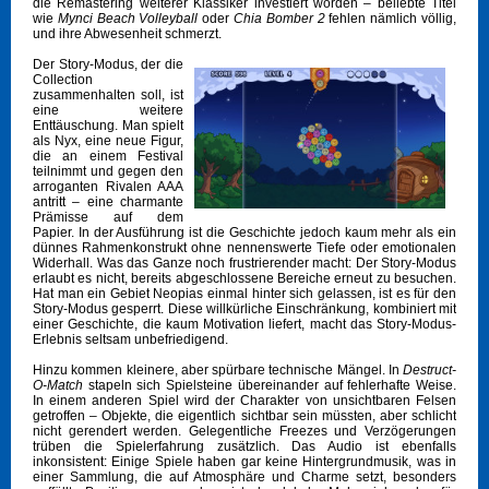
die Remastering weiterer Klassiker investiert worden – beliebte Titel
wie
Mynci Beach Volleyball
oder
Chia Bomber 2
fehlen nämlich völlig,
und ihre Abwesenheit schmerzt.
Der Story-Modus, der die
Collection
zusammenhalten soll, ist
eine weitere
Enttäuschung. Man spielt
als Nyx, eine neue Figur,
die an einem Festival
teilnimmt und gegen den
arroganten Rivalen AAA
antritt – eine charmante
Prämisse auf dem
Papier. In der Ausführung ist die Geschichte jedoch kaum mehr als ein
dünnes Rahmenkonstrukt ohne nennenswerte Tiefe oder emotionalen
Widerhall. Was das Ganze noch frustrierender macht: Der Story-Modus
erlaubt es nicht, bereits abgeschlossene Bereiche erneut zu besuchen.
Hat man ein Gebiet Neopias einmal hinter sich gelassen, ist es für den
Story-Modus gesperrt. Diese willkürliche Einschränkung, kombiniert mit
einer Geschichte, die kaum Motivation liefert, macht das Story-Modus-
Erlebnis seltsam unbefriedigend.
Hinzu kommen kleinere, aber spürbare technische Mängel. In
Destruct-
O-Match
stapeln sich Spielsteine übereinander auf fehlerhafte Weise.
In einem anderen Spiel wird der Charakter von unsichtbaren Felsen
getroffen – Objekte, die eigentlich sichtbar sein müssten, aber schlicht
nicht gerendert werden. Gelegentliche Freezes und Verzögerungen
trüben die Spielerfahrung zusätzlich. Das Audio ist ebenfalls
inkonsistent: Einige Spiele haben gar keine Hintergrundmusik, was in
einer Sammlung, die auf Atmosphäre und Charme setzt, besonders