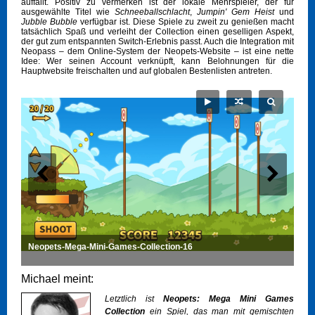
auffällt. Positiv zu vermerken ist der lokale Mehrspieler, der für
ausgewählte Titel wie
Schneeballschlacht
,
Jumpin' Gem Heist
und
Jubble Bubble
verfügbar ist. Diese Spiele zu zweit zu genießen macht
tatsächlich Spaß und verleiht der Collection einen geselligen Aspekt,
der gut zum entspannten Switch-Erlebnis passt. Auch die Integration mit
Neopass – dem Online-System der Neopets-Website – ist eine nette
Idee: Wer seinen Account verknüpft, kann Belohnungen für die
Hauptwebsite freischalten und auf globalen Bestenlisten antreten.
Neopets-Mega-Mini-Games-Collection-16
Michael meint:
Letztlich ist
Neopets: Mega Mini Games
Collection
ein Spiel, das man mit gemischten