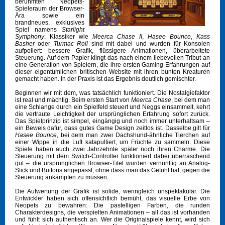
berühmten Neopets-
Spieleraum der Browser-
Ära sowie ein
brandneues, exklusives
Spiel namens
Starlight
Symphony
. Klassiker wie
Meerca Chase II
,
Hasee Bounce
,
Kass
Basher
oder
Turmac Roll
sind mit dabei und wurden für Konsolen
aufpoliert: bessere Grafik, flüssigere Animationen, überarbeitete
Steuerung. Auf dem Papier klingt das nach einem liebevollen Tribut an
eine Generation von Spielern, die ihre ersten Gaming-Erfahrungen auf
dieser eigentümlichen britischen Website mit ihren bunten Kreaturen
gemacht haben. In der Praxis ist das Ergebnis deutlich gemischter.
Beginnen wir mit dem, was tatsächlich funktioniert. Die Nostalgiefaktor
ist real und mächtig. Beim ersten Start von
Meerca Chase
, bei dem man
eine Schlange durch ein Spielfeld steuert und Neggs einsammelt, kehrt
die vertraute Leichtigkeit der ursprünglichen Erfahrung sofort zurück.
Das Spielprinzip ist simpel, eingängig und noch immer unterhaltsam –
ein Beweis dafür, dass gutes Game Design zeitlos ist. Dasselbe gilt für
Hasee Bounce
, bei dem man zwei Dachshund-ähnliche Tierchen auf
einer Wippe in die Luft katapultiert, um Früchte zu sammeln. Diese
Spiele haben auch zwei Jahrzehnte später noch ihren Charme. Die
Steuerung mit dem Switch-Controller funktioniert dabei überraschend
gut – die ursprünglichen Browser-Titel wurden vernünftig an Analog-
Stick und Buttons angepasst, ohne dass man das Gefühl hat, gegen die
Steuerung ankämpfen zu müssen.
Die Aufwertung der Grafik ist solide, wenngleich unspektakulär. Die
Entwickler haben sich offensichtlich bemüht, das visuelle Erbe von
Neopets zu bewahren: Die pastelligen Farben, die runden
Charakterdesigns, die verspielten Animationen – all das ist vorhanden
und fühlt sich authentisch an. Wer die Originalspiele kennt, wird sich