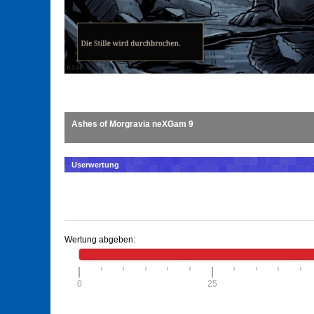
Ashes of Morgravia neXGam 9
Userwertung
Wertung abgeben:
0
25