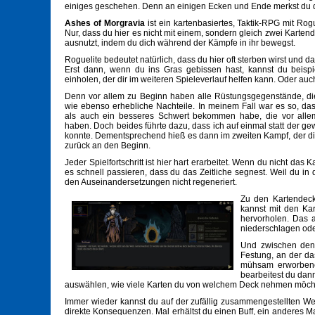
einiges geschehen. Denn an einigen Ecken und Ende merkst du 
Ashes of Morgravia
ist ein kartenbasiertes, Taktik-RPG mit R
Nur, dass du hier es nicht mit einem, sondern gleich zwei Karte
ausnutzt, indem du dich während der Kämpfe in ihr bewegst.
Roguelite bedeutet natürlich, dass du hier oft sterben wirst und dass
Erst dann, wenn du ins Gras gebissen hast, kannst du beisp
einholen, der dir im weiteren Spieleverlauf helfen kann. Oder auch
Denn vor allem zu Beginn haben alle Rüstungsgegenstände, die
wie ebenso erhebliche Nachteile. In meinem Fall war es so, d
als auch ein besseres Schwert bekommen habe, die vor all
haben. Doch beides führte dazu, dass ich auf einmal statt der ge
konnte. Dementsprechend hieß es dann im zweiten Kampf, der di
zurück an den Beginn.
Jeder Spielfortschritt ist hier hart erarbeitet. Wenn du nicht d
es schnell passieren, dass du das Zeitliche segnest. Weil du in
den Auseinandersetzungen nicht regeneriert.
Zu den Kartendeck
kannst mit den Ka
hervorholen. Das a
niederschlagen ode
Und zwischen den 
Festung, an der da
mühsam erworbene
bearbeitest du dan
auswählen, wie viele Karten du von welchem Deck nehmen möch
Immer wieder kannst du auf der zufällig zusammengestellten We
direkte Konsequenzen. Mal erhältst du einen Buff, ein anderes 