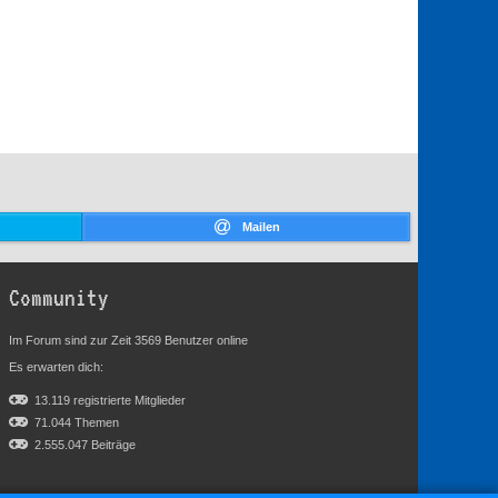
Mailen
Community
Im Forum sind zur Zeit 3569 Benutzer online
Es erwarten dich:
13.119 registrierte Mitglieder
71.044 Themen
2.555.047 Beiträge