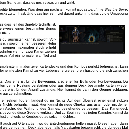
dem Game an, dass es noch etwas unrund wirkt.
oguelite Elementen. Was dem am nächsten kommt ist das
berühmte Slay the Spire
.
ndecks zu tun hast. Und dass hier sehr viel darauf ankommt, dass du die Umgebung
 dies Teil des Spielefortschritts ist.
ielsweise einen bestimmten Bonus
 nicht.
 du ausrüsten kannst, sowohl Vor-
ass ich sowohl einen besseren Helm
em meinen maximalen Block erhöht
wohnten vier nur zwei Karten ziehen
eses Mal ein normaler war, Tod und
as Kampfsystem mit den zwei Kartendecks und den Kombos perfekt beherrschst, kann
 deinem letzten Kampf zu viel Lebensenergie verloren hast und die sich zwischen
s: Das eine ist für die Bewegung, also eher für Buffs oder Fortbewegung. Du
rten deine Rüstung verstärken oder aus deinem Deck bestimmte Karten wieder
ndere ist für den Angriff zuständig. Hier kannst du dann den Gegner schlagen,
r gar zerschmettern.
einzelnen Touren landest du im Nichts. Auf dem Überrest einer einst stolzen
s Nichts beharrlich nagt. Hier kannst du neue Objekte ausrüsten oder mit deiner
n Asche, der Währung des Games, bestehende verbessern. Das Kartendeck
n, bevor du diese Gegend verlässt. Und zu Beginn eines jeden Kampfes kannst du
test und welche Kombos du aufsetzen möchtest.
lt auch auf Orte stoßen, wo du Entscheidungen treffen musst. Diese haben dann
Mal werden deinem Deck aber ebenfalls Maluskarten beigemischt, die du jedes Mal