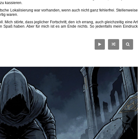
zu kassieren.
sche Lokalisierung war vorhanden, wenn auch nicht ganz fehlerfrei. Stellenweise
ertig waren.
 Mich störte, dass jeglicher Fortschritt, den ich errang, auch gleichzeitig eine Art
en Spaß haben. Aber für mich ist es am Ende nichts. So jedenfalls mein Eindruck