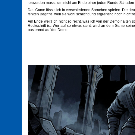
loswerden musst, um nicht am Ende einer jeden Runde Schaden 
Das Game lässt sich in verschiedenen Sprachen spielen. Die deut
fehlten Begriffe, weil sie wohl schlicht und ergreifend noch nicht f
Am Ende weiß ich nicht so recht, was ich von der Demo halten soll.
Rückschritt ist. Wer auf so etwas steht, wird an dem Game sein
basierend auf der Demo.