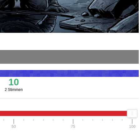
10
2 Stimmen
50
75
100