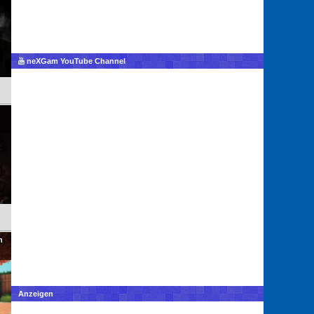
neXGam YouTube Channel
h
Anzeigen