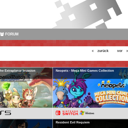
FORUM
zurück
vor
e Extraplanar Invasion
Neopets - Mega Mini Games Collection
Resident Evil Requiem