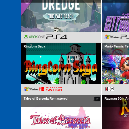
Ringlorn Saga
Mario Tennis Fe
Tales of Berseria Remastered
Rayman 30th An