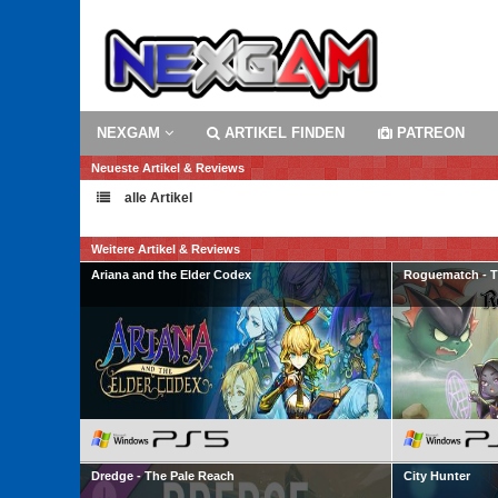
NEXGAM
ARTIKEL FINDEN
PATREON
Neueste Artikel & Reviews
alle Artikel
Weitere Artikel & Reviews
Ariana and the Elder Codex
Roguematch - Th
Dredge - The Pale Reach
City Hunter