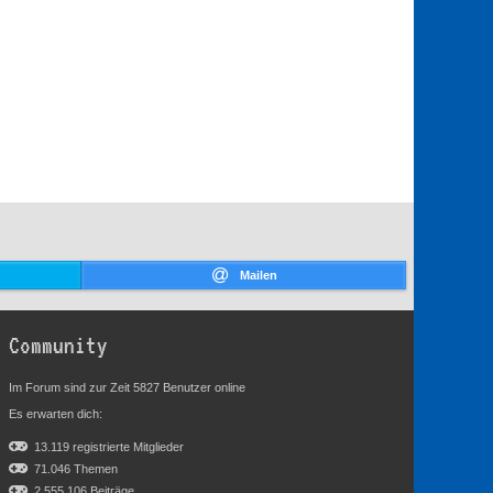
Mailen
Community
Im Forum sind zur Zeit 5827 Benutzer online
Es erwarten dich:
13.119 registrierte Mitglieder
71.046 Themen
2.555.106 Beiträge