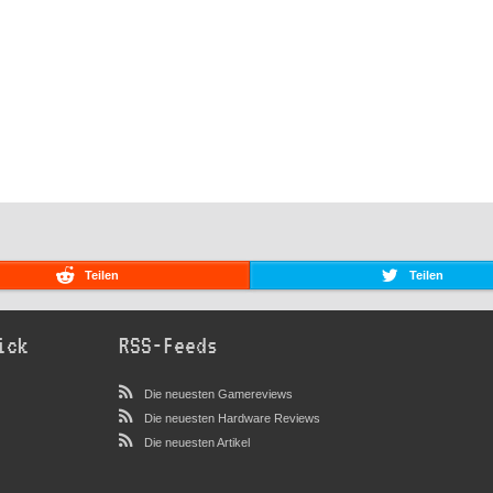
Teilen
Teilen
ick
RSS-Feeds
Die neuesten Gamereviews
Die neuesten Hardware Reviews
Die neuesten Artikel