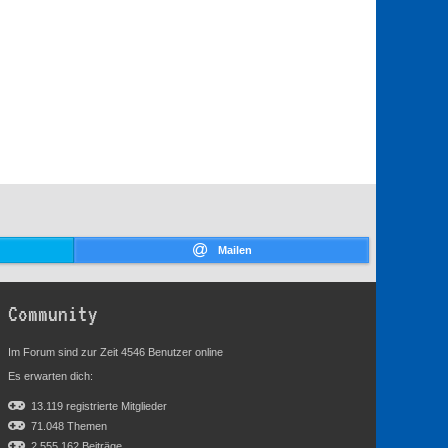
Mailen
Community
Im Forum sind zur Zeit 4546 Benutzer online
Es erwarten dich:
13.119 registrierte Mitglieder
71.048 Themen
2.555.162 Beiträge