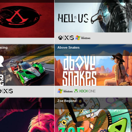
acing
Above Snakes
Zoe Begone!