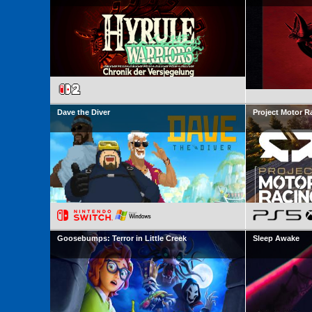
Dave the Diver
Project Motor R
Goosebumps: Terror in Little Creek
Sleep Awake