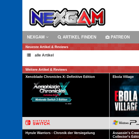
NEXGAM
ARTIKEL FINDEN
PATREON
Neueste Artikel & Reviews
alle Artikel
Weitere Artikel & Reviews
Xenoblade Chronicles X: Definitive Edition
Ebola Village
Hyrule Warriors - Chronik der Versiegelung
Assassin's Cree
Collector's Edit