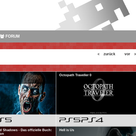
FORUM
zurück
vor
Octopath Traveller 0
d Shadows - Das offizielle Buch:
Hell is Us
ion