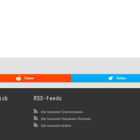
Teilen
Teilen
ick
RSS-Feeds
Die neuesten Gamereviews
Die neuesten Hardware Reviews
Die neuesten Artikel