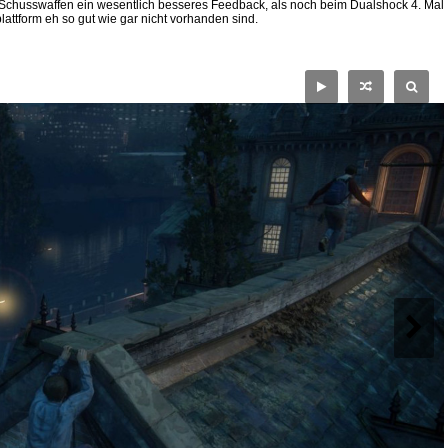
r Schusswaffen ein wesentlich besseres Feedback, als noch beim Dualshock 4. Mal
attform eh so gut wie gar nicht vorhanden sind.