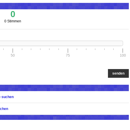
0
0 Stimmen
50
75
100
senden
e suchen
uchen