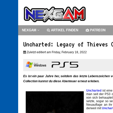
NEXGAM
ARTIKEL FINDEN
PATREON
Uncharted: Legacy of Thieves 
Zuletzt editiert am Friday, February 18, 2022
Es ist ein paar Jahre her, seitdem das letzte Lebenszeichen 
Collection kannst du diese Abenteuer erneut erleben.
Uncharted
ist ein
man seit der PS3 d
von sich behauptet
setzte, sogar so s
Neuauflage an ihr 
derweil mit
Unchart