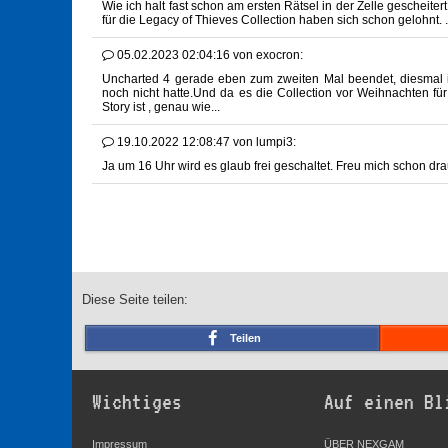
Wie ich halt fast schon am ersten Rätsel in der Zelle gescheite
für die Legacy of Thieves Collection haben sich schon gelohnt. .
05.02.2023 02:04:16
von
exocron:
Uncharted 4 gerade eben zum zweiten Mal beendet, diesmal in 
noch nicht hatte.Und da es die Collection vor Weihnachten fü
Story ist , genau wie...
19.10.2022 12:08:47
von
lumpi3:
Ja um 16 Uhr wird es glaub frei geschaltet. Freu mich schon drau
Diese Seite teilen:
Teilen
Wichtiges
Auf einen Bl
Impressum
ÜBER NEXGAM