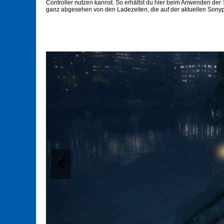
Controller nutzen kannst. So erhältst du hier beim Anwenden de
ganz abgesehen von den Ladezeiten, die auf der aktuellen Sonypl