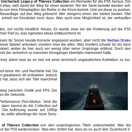
r
Uncharted: Legacy of Thieves Collection
ein Remaster für die PS5 heraus. Der
ht etwa, weil damit der Weg für einen weiteren Teil der Serie bereitet werden soll.
da nun eine Filmadaption der Reihe in die Kinos kommt. Und um diese zu pushen,
Neuauflage auf den Weg gebracht. Wer übrigens einen der letzten beiden Titel
rhielt ein Kinoticket noch dazu. Was auch eine Möglichkeit ist, die verkauften
rten, nur nichts inhaltlich Neues. Es wurde zwar bei der Portierung auf die PS5
schen Part zu, was irgendwo etwas enttäuschend ist.
ieves
für Sonys neuste Konsole angepasst wurden, aber nicht die
Nathan Drake
 neue Spieler anlocken, sondern eher die alten. Was insofern schade ist, als dass
iert, wobei du hier auch ein wenig über seine Ursprünge erfährst. Doch den
bwohl der sicherlich so manchen Kinogänger ebenfalls interessiert hätte.
otz allem hast du es hier mit einer technisch unglaublichen Kollektion zu tun.
ot seine Vor- und Nachteile hat. Da
in glasklarem 4K erstrahlen. Jedoch
hat, dass sich der Titel manchmal
lweg zwischen Grafik und FPS. Die
ames die Sekunde.
Performance Plus-Modus. Sind die
, dann kannst du die Collection auf
: Die Auflösung wurde auf 1080p
 du dafür allerdings die neue Sony-
 of Thieves Collection
von den ursprünglichen Titeln unterscheidet. Wer die
d auf der PS5 weiterzocken. Was den Vorteil hat, dass du so auch den Dualshock 5-