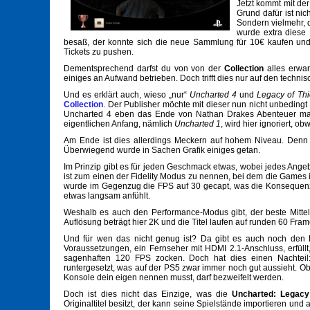
Jetzt kommt mit de
Grund dafür ist nic
Sondern vielmehr, 
wurde extra diese 
besaß, der konnte sich die neue Sammlung für 10€ kaufen und e
Tickets zu pushen.
Dementsprechend darfst du von von der
Collection
alles erwa
einiges an Aufwand betrieben. Doch trifft dies nur auf den techni
Und es erklärt auch, wieso „nur“
Uncharted 4
und
Legacy of Th
Collection
. Der Publisher möchte mit dieser nun nicht unbedingt
Uncharted 4 eben das Ende von Nathan Drakes Abenteuer mark
eigentlichen Anfang, nämlich
Uncharted 1
, wird hier ignoriert, o
Am Ende ist dies allerdings Meckern auf hohem Niveau. Denn tr
Überwiegend wurde in Sachen Grafik einiges getan.
Im Prinzip gibt es für jeden Geschmack etwas, wobei jedes Angeb
ist zum einen der Fidelity Modus zu nennen, bei dem die Games 
wurde im Gegenzug die FPS auf 30 gecapt, was die Konsequenz 
etwas langsam anfühlt.
Weshalb es auch den Performance-Modus gibt, der beste Mitte
Auflösung beträgt hier 2K und die Titel laufen auf runden 60 Fr
Und für wen das nicht genug ist? Da gibt es auch noch den 
Voraussetzungen, ein Fernseher mit HDMI 2.1-Anschluss, erfüllt
sagenhaften 120 FPS zocken. Doch hat dies einen Nachteil
runtergesetzt, was auf der PS5 zwar immer noch gut aussieht. Ob
Konsole dein eigen nennen musst, darf bezweifelt werden.
Doch ist dies nicht das Einzige, was die
Uncharted: Legacy
Originaltitel besitzt, der kann seine Spielstände importieren un