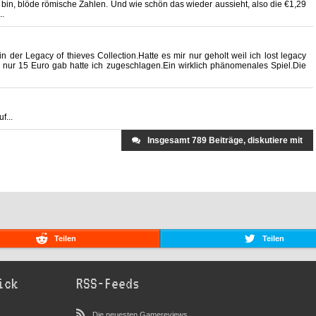
rt bin, blöde römische Zahlen. Und wie schön das wieder aussieht, also die €1,29
..
der Legacy of thieves Collection.Hatte es mir nur geholt weil ich lost legacy
r nur 15 Euro gab hatte ich zugeschlagen.Ein wirklich phänomenales Spiel.Die
f...
Insgesamt 789 Beiträge, diskutiere mit
Teilen
Teilen
ick
RSS-Feeds
Die neuesten Gamereviews