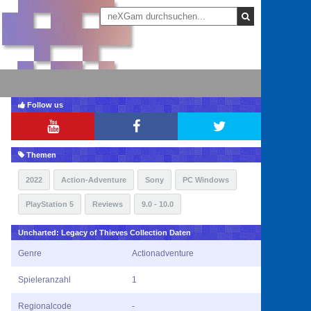
Follow us
Themen
2022
Action-Adventure
Sony
PC Windows
PlayStation 5
Reviews
9.0 - 10.0
Uncharted: Legacy of Thieves Collection Daten
Genre
Actionadventure
Spieleranzahl
1
Regionalcode
-