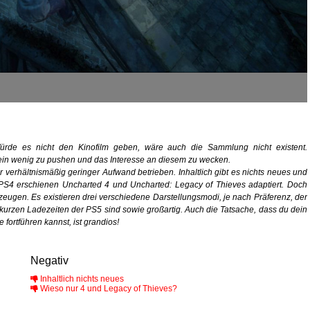
ürde es nicht den Kinofilm geben, wäre auch die Sammlung nicht existent.
 ein wenig zu pushen und das Interesse an diesem zu wecken.
r verhältnismäßig geringer Aufwand betrieben. Inhaltlich gibt es nichts neues und
r PS4 erschienen
Uncharted 4
und
Uncharted: Legacy of Thieves
adaptiert. Doch
eugen. Es existieren drei verschiedene Darstellungsmodi, je nach Präferenz, der
 kurzen Ladezeiten der PS5 sind sowie großartig. Auch die Tatsache, dass du dein
fortführen kannst, ist grandios!
Negativ
Inhaltlich nichts neues
Wieso nur 4 und Legacy of Thieves?