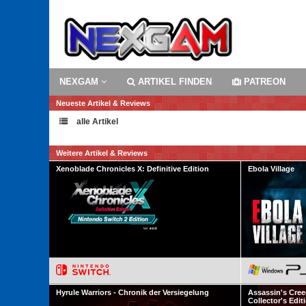
NEXGAM
ARTIKEL FINDEN
PATREON
Neueste Artikel & Reviews
alle Artikel
Weitere Artikel & Reviews
Xenoblade Chronicles X: Definitive Edition
Ebola Village
Hyrule Warriors - Chronik der Versiegelung
Assassin's Cree
Collector's Edit