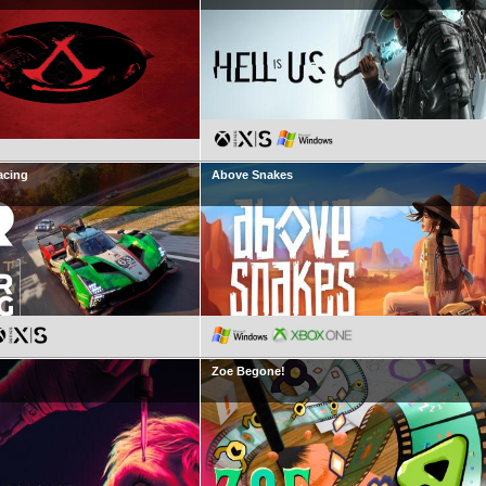
acing
Above Snakes
Zoe Begone!