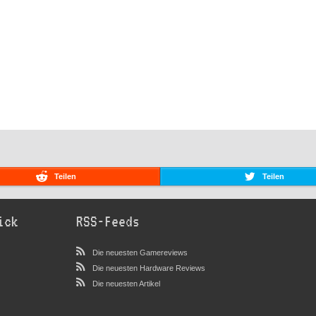
Teilen
Teilen
ick
RSS-Feeds
Die neuesten Gamereviews
Die neuesten Hardware Reviews
Die neuesten Artikel