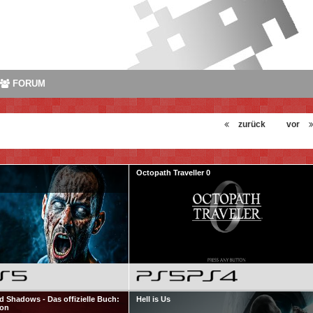
FORUM
zurück
vor
Octopath Traveller 0
d Shadows - Das offizielle Buch:
Hell is Us
ion