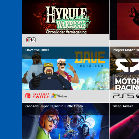
Dave the Diver
Project Motor R
Goosebumps: Terror in Little Creek
Sleep Awake