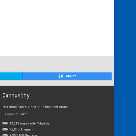
Mailen
Community
Im Forum sind zur Zeit 5827 Benutzer online
Es erwarten dich:
13.119 registrierte Mitglieder
71.046 Themen
2.555.106 Beiträge