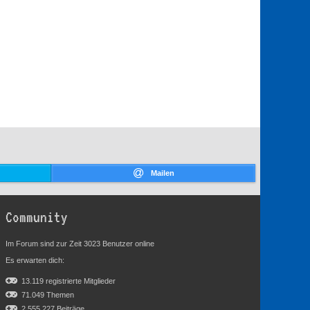
Mailen
Community
Im Forum sind zur Zeit 3023 Benutzer online
Es erwarten dich:
13.119 registrierte Mitglieder
71.049 Themen
2.555.227 Beiträge