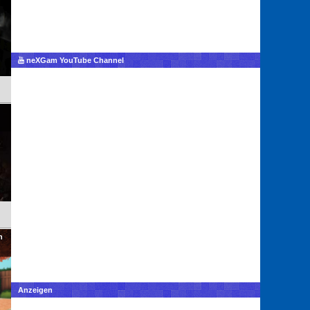
neXGam YouTube Channel
h
Anzeigen