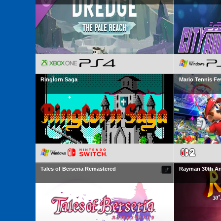
Ringlorn Saga
Mario Tennis Fe
Tales of Berseria Remastered
Rayman 30th An