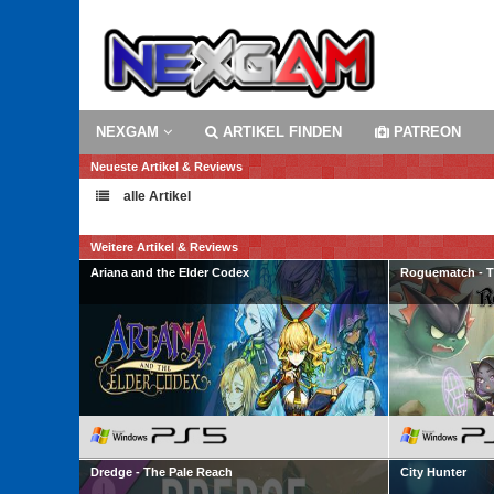
NEXGAM
ARTIKEL FINDEN
PATREON
Neueste Artikel & Reviews
alle Artikel
Weitere Artikel & Reviews
Ariana and the Elder Codex
Roguematch - Th
Dredge - The Pale Reach
City Hunter