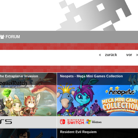
FORUM
zurück
vor
e Extraplanar Invasion
Neopets - Mega Mini Games Collection
Resident Evil Requiem