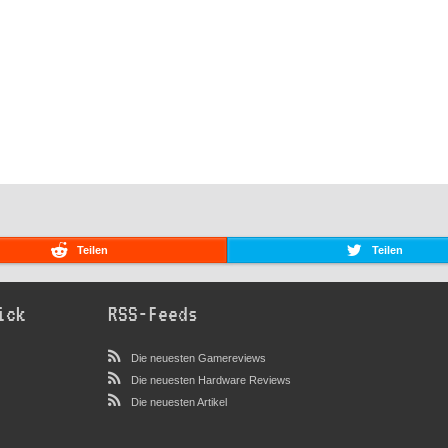
Teilen
Teilen
ick
RSS-Feeds
Die neuesten Gamereviews
Die neuesten Hardware Reviews
Die neuesten Artikel