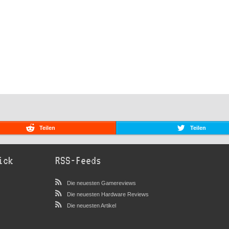
Teilen
Teilen
ick
RSS-Feeds
Die neuesten Gamereviews
Die neuesten Hardware Reviews
Die neuesten Artikel