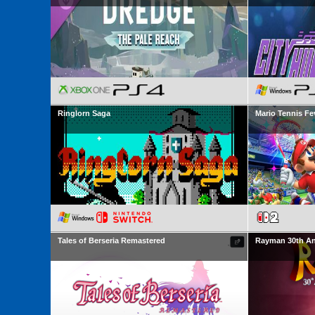
Ringlorn Saga
Mario Tennis Fe
Tales of Berseria Remastered
Rayman 30th An