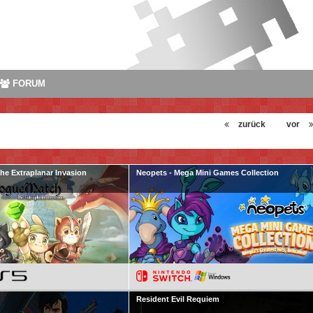
FORUM
zurück
vor
e Extraplanar Invasion
Neopets - Mega Mini Games Collection
Resident Evil Requiem