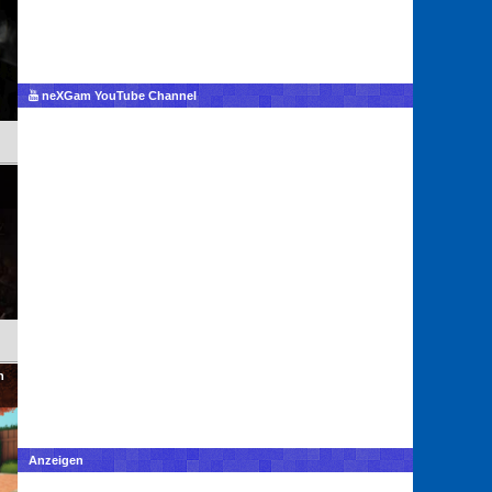
neXGam YouTube Channel
h
Anzeigen