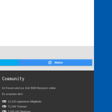
Mailen
Community
Im Forum sind zur Zeit 3569 Benutzer online
Es erwarten dich:
13.119 registrierte Mitglieder
71.044 Themen
2.555.047 Beiträge