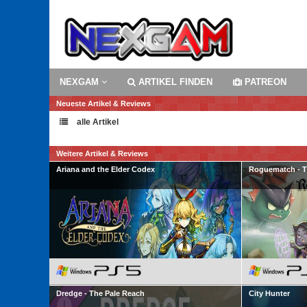
NEXGAM
ARTIKEL FINDEN
PATREON
Neueste Artikel & Reviews
alle Artikel
Weitere Artikel & Reviews
Ariana and the Elder Codex
Roguematch - Th
Dredge - The Pale Reach
City Hunter