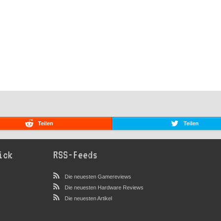
Teilen
Teilen
ick
RSS-Feeds
Die neuesten Gamereviews
Die neuesten Hardware Reviews
Die neuesten Artikel