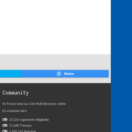
Mailen
Community
Im Forum sind zur Zeit 4546 Benutzer online
Es erwarten dich:
13.119 registrierte Mitglieder
71.048 Themen
2.555.162 Beiträge