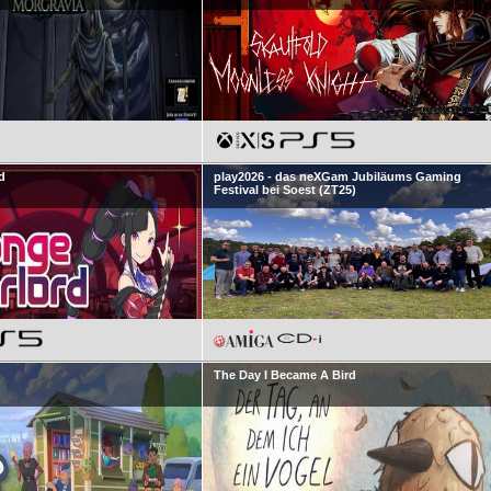
d
play2026 - das neXGam Jubiläums Gaming
Festival bei Soest (ZT25)
The Day I Became A Bird