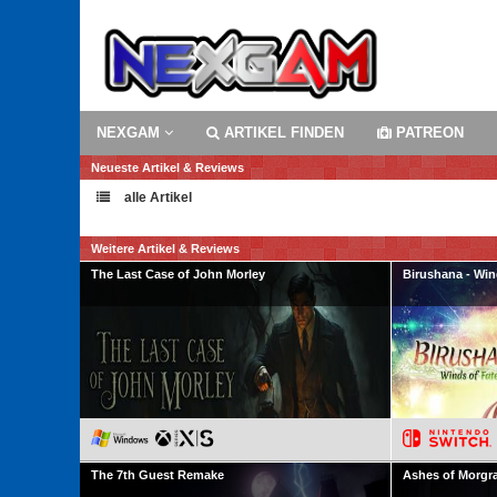
NEXGAM
ARTIKEL FINDEN
PATREON
Neueste Artikel & Reviews
alle Artikel
Weitere Artikel & Reviews
The Last Case of John Morley
Birushana - Win
The 7th Guest Remake
Ashes of Morgra