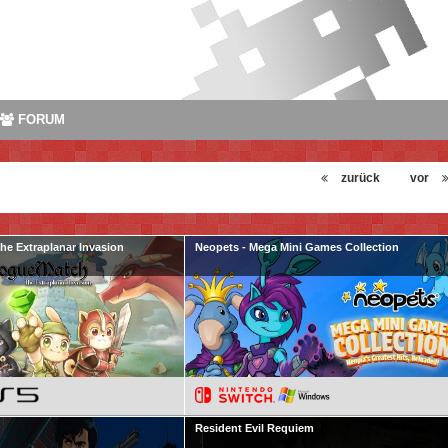
FORUM
zurück
vor
e Extraplanar Invasion
Neopets - Mega Mini Games Collection
Resident Evil Requiem