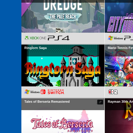
Ringlorn Saga
Mario Tennis Fe
Tales of Berseria Remastered
Rayman 30th An