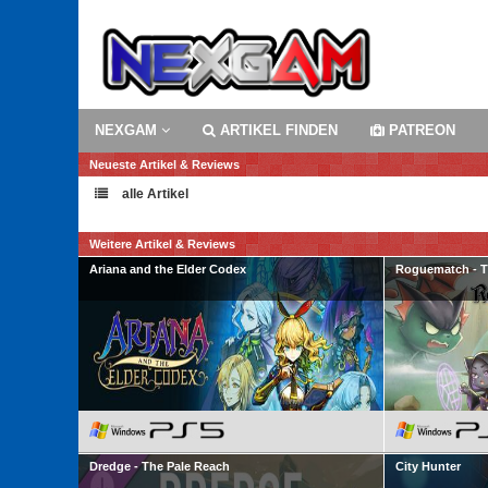
NEXGAM
ARTIKEL FINDEN
PATREON
Neueste Artikel & Reviews
alle Artikel
Weitere Artikel & Reviews
Ariana and the Elder Codex
Roguematch - Th
Dredge - The Pale Reach
City Hunter