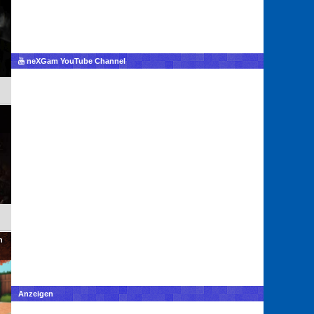
neXGam YouTube Channel
h
Anzeigen