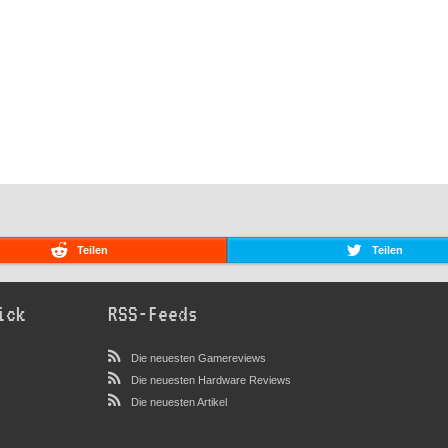
Teilen
Teilen
ick
RSS-Feeds
Die neuesten Gamereviews
Die neuesten Hardware Reviews
Die neuesten Artikel