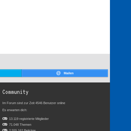
Mailen
Community
Im Forum sind zur Zeit 4546 Benutzer online
Es erwarten dich:
13.119 registrierte Mitglieder
71.048 Themen
2.555.162 Beiträge