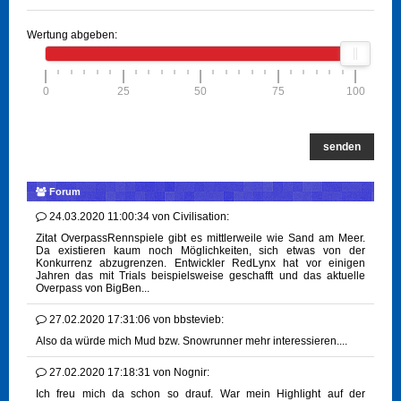
Wertung abgeben:
0
25
50
75
100
senden
Forum
24.03.2020 11:00:34
von
Civilisation:
Zitat OverpassRennspiele gibt es mittlerweile wie Sand am Meer.
Da existieren kaum noch Möglichkeiten, sich etwas von der
Konkurrenz abzugrenzen. Entwickler RedLynx hat vor einigen
Jahren das mit Trials beispielsweise geschafft und das aktuelle
Overpass von BigBen...
27.02.2020 17:31:06
von
bbstevieb:
Also da würde mich Mud bzw. Snowrunner mehr interessieren....
27.02.2020 17:18:31
von
Nognir:
Ich freu mich da schon so drauf. War mein Highlight auf der