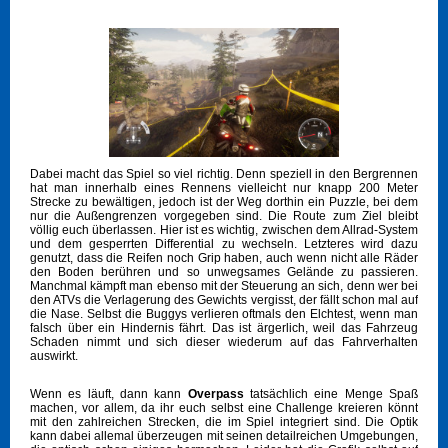
Dabei macht das Spiel so viel richtig. Denn speziell in den Bergrennen
hat man innerhalb eines Rennens vielleicht nur knapp 200 Meter
Strecke zu bewältigen, jedoch ist der Weg dorthin ein Puzzle, bei dem
nur die Außengrenzen vorgegeben sind. Die Route zum Ziel bleibt
völlig euch überlassen. Hier ist es wichtig, zwischen dem Allrad-System
und dem gesperrten Differential zu wechseln. Letzteres wird dazu
genutzt, dass die Reifen noch Grip haben, auch wenn nicht alle Räder
den Boden berühren und so unwegsames Gelände zu passieren.
Manchmal kämpft man ebenso mit der Steuerung an sich, denn wer bei
den ATVs die Verlagerung des Gewichts vergisst, der fällt schon mal auf
die Nase. Selbst die Buggys verlieren oftmals den Elchtest, wenn man
falsch über ein Hindernis fährt. Das ist ärgerlich, weil das Fahrzeug
Schaden nimmt und sich dieser wiederum auf das Fahrverhalten
auswirkt.
Wenn es läuft, dann kann
Overpass
tatsächlich eine Menge Spaß
machen, vor allem, da ihr euch selbst eine Challenge kreieren könnt
mit den zahlreichen Strecken, die im Spiel integriert sind. Die Optik
kann dabei allemal überzeugen mit seinen detailreichen Umgebungen,