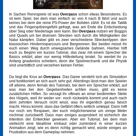
In Sachen Rennspiele ist was
Overpass
schon etwas Besonderes. Es
ist kein Spiel, bei dem man einfach so von A nach B fährt und auch
keines bei dem die reine PS-Power der Boliden zählt. Es ist die Taktik
und das Fingerspitzengefühl gefragt, was am Ende die Entscheidung
über Sieg oder Niederlage sein kann. Bei
Overpass
nutzen wir Buggys
und Quads um bei diversen Strecken sich durch die Widrigkeiten der
Natur kämpfen. Dabei gibt es zwei verschiedene Streckentypen: den
klassischen Hindernisparcours und Bergrennen. Bei beiden müsst ihr
euch einen Weg durch unwegsames Gelände bahnen. Hierbei hilft
euch zu Beginn ein kurzes Tutorial, das zwar mit einem Sprecher die
Basics erklärt, aber nur wenig Hilfestellung leistet. So werdet ihr zu
Anfang gnadenlos scheitern, denn die Spielmechanik und die Physik
sind unerbittlich und verzeihen keinen Fehler.
Da liegt die Krux an
Overpass
. Das Game versteht sich als Simulation
und funktioniert an sich auch sehr gut. Allerdings lässt man den Spieler
oft alleine, denn fernab des Tutorials, bei dem ein Sprecher erklärt, auf
was man bei den Gegebenheiten achten muss, gibt es keine
zusätzlichen Hilfen. So verzagt ihr oftmals an einer bestimmten Stelle
des Hügels, weil ihr weder vor- noch rückwärts kommt und auch nach
dem zehnten Versuch nicht wisst, was ihr eigentlich genau falsch
macht. Hinzu kommt, dass das Gefährt öfters seitlich umkippt. Dann hilft
nur noch ein Respawn, der euch möglicherweise um einige Meter
nochmal zurückwirft. Dass man einiges ausprobiert ist sicherlich die
Intention der Entwickler gewesen. Aber ein Tutorial, bei dem man
vielleicht eine Ideallinie einbaut oder zumindest in einer kurzen
Animation zeigt, wie es denn richtig gemacht wird, würde einiges an
Frustration aus dem Gameplay nehmen.