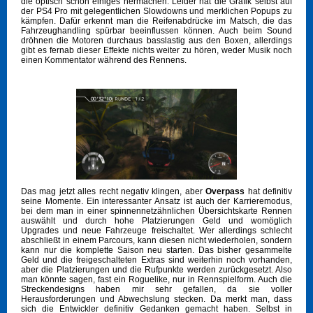
die optisch schon einiges hermachen. Leider hat die Grafik selbst auf
der PS4 Pro mit gelegentlichen Slowdowns und merklichen Popups zu
kämpfen. Dafür erkennt man die Reifenabdrücke im Matsch, die das
Fahrzeughandling spürbar beeinflussen können. Auch beim Sound
dröhnen die Motoren durchaus basslastig aus den Boxen, allerdings
gibt es fernab dieser Effekte nichts weiter zu hören, weder Musik noch
einen Kommentator während des Rennens.
Das mag jetzt alles recht negativ klingen, aber
Overpass
hat definitiv
seine Momente. Ein interessanter Ansatz ist auch der Karrieremodus,
bei dem man in einer spinnennetzähnlichen Übersichtskarte Rennen
auswählt und durch hohe Platzierungen Geld und womöglich
Upgrades und neue Fahrzeuge freischaltet. Wer allerdings schlecht
abschließt in einem Parcours, kann diesen nicht wiederholen, sondern
kann nur die komplette Saison neu starten. Das bisher gesammelte
Geld und die freigeschalteten Extras sind weiterhin noch vorhanden,
aber die Platzierungen und die Rufpunkte werden zurückgesetzt. Also
man könnte sagen, fast ein Roguelike, nur in Rennspielform. Auch die
Streckendesigns haben mir sehr gefallen, da sie voller
Herausforderungen und Abwechslung stecken. Da merkt man, dass
sich die Entwickler definitiv Gedanken gemacht haben. Selbst in