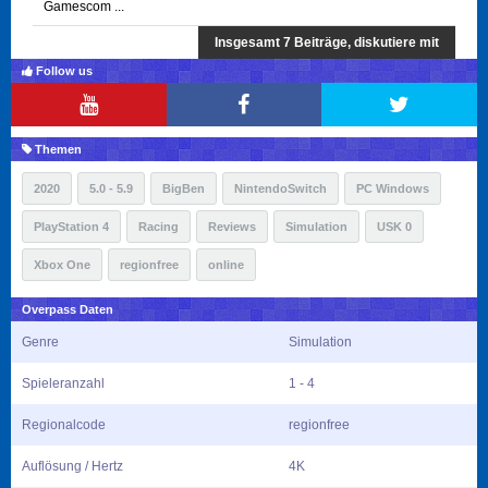
Gamescom ...
Insgesamt 7 Beiträge, diskutiere mit
Follow us
Themen
2020
5.0 - 5.9
BigBen
NintendoSwitch
PC Windows
PlayStation 4
Racing
Reviews
Simulation
USK 0
Xbox One
regionfree
online
Overpass Daten
Genre
Simulation
Spieleranzahl
1 - 4
Regionalcode
regionfree
Auflösung / Hertz
4K