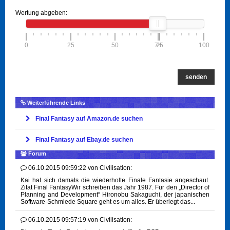
Wertung abgeben:
0
25
50
74
75
100
senden
Weiterführende Links
Final Fantasy auf Amazon.de suchen
Final Fantasy auf Ebay.de suchen
Forum
06.10.2015 09:59:22
von
Civilisation:
Kai hat sich damals die wiederholte Finale Fantasie angeschaut.
Zitat Final FantasyWir schreiben das Jahr 1987. Für den „Director of
Planning and Development“ Hironobu Sakaguchi, der japanischen
Software-Schmiede Square geht es um alles. Er überlegt das...
06.10.2015 09:57:19
von
Civilisation: