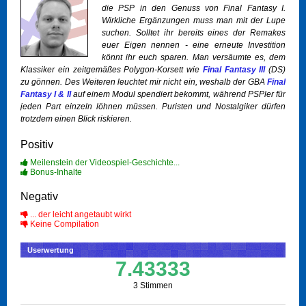
die PSP in den Genuss von Final Fantasy I.
Wirkliche Ergänzungen muss man mit der Lupe
suchen. Solltet ihr bereits eines der Remakes
euer Eigen nennen - eine erneute Investition
könnt ihr euch sparen. Man versäumte es, dem
Klassiker ein zeitgemäßes Polygon-Korsett wie
Final Fantasy III
(DS)
zu gönnen. Des Weiteren leuchtet mir nicht ein, weshalb der GBA
Final
Fantasy I & II
auf einem Modul spendiert bekommt, während PSPler für
jeden Part einzeln löhnen müssen. Puristen und Nostalgiker dürfen
trotzdem einen Blick riskieren.
Positiv
Meilenstein der Videospiel-Geschichte...
Bonus-Inhalte
Negativ
... der leicht angetaubt wirkt
Keine Compilation
Userwertung
7.43333
3 Stimmen