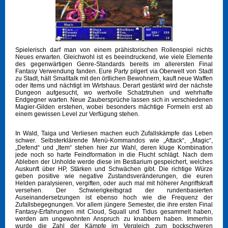
Spielerisch darf man von einem prähistorischen Rollenspiel nichts
Neues erwarten. Gleichwohl ist es beeindruckend, wie viele Elemente
des gegenwärtigen Genre-Standards bereits im allerersten Final
Fantasy Verwendung fanden. Eure Party pilgert via Oberwelt von Stadt
zu Stadt, hält Smalltalk mit den örtlichen Bewohnern, kauft neue Waffen
oder Items und nächtigt im Wirtshaus. Derart gestärkt wird der nächste
Dungeon aufgesucht, wo wertvolle Schatztruhen und wehrhafte
Endgegner warten. Neue Zaubersprüche lassen sich in verschiedenen
Magier-Gilden erstehen, wobei besonders mächtige Formeln erst ab
einem gewissen Level zur Verfügung stehen.
In Wald, Taiga und Verliesen machen euch Zufallskämpfe das Leben
schwer. Selbsterklärende Menü-Kommandos wie „Attack“, „Magic“,
„Defend“ und „Item“ stehen hier zur Wahl, deren kluge Kombination
jede noch so harte Feindformation in die Flucht schlägt. Nach dem
Ableben der Unholde werde diese im Bestiarium gespeichert, welches
Auskunft über HP, Stärken und Schwächen gibt. Die richtige Würze
geben positive wie negative Zustandsveränderungen, die euren
Helden paralysieren, vergiften, oder auch mal mit höherer Angriffskraft
versehen. Der Schwierigkeitsgrad der rundenbasierten
Auseinandersetzungen ist ebenso hoch wie die Frequenz der
Zufallsbegegnungen. Vor allem jüngere Semester, die ihre ersten Final
Fantasy-Erfahrungen mit Cloud, Squall und Tidus gesammelt haben,
werden am ungewohnten Anspruch zu knabbern haben. Immerhin
wurde die Zahl der Kämpfe im Vergleich zum bockschweren