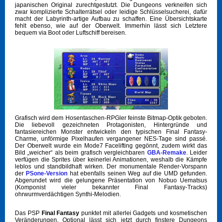
japanischen Original zurechtgestutzt. Die Dungeons verkneifen sich
zwar komplizierte Schalterrätsel oder leidige Schlüsselsucherei, dafür
macht der Labyrinth-artige Aufbau zu schaffen. Eine Übersichtskarte
fehlt ebenso, wie auf der Oberwelt. Immerhin lässt sich Letztere
bequem via Boot oder Luftschiff bereisen.
Grafisch wird dem Hosentaschen-RPGler feinste Bitmap-Optik geboten.
Die liebevoll gezeichneten Protagonisten, Hintergründe und
fantasiereichen Monster entwickeln den typischen Final Fantasy-
Charme, unförmige Pixelhaufen vergangener NES-Tage sind passé.
Der Oberwelt wurde ein Mode7 Facelifting gegönnt, zudem wirkt das
Bild „weicher“ als beim grafisch vergleichbaren
GBA-Remake
. Leider
verfügen die Sprites über keinerlei Animationen, weshalb die Kämpfe
leblos und standbildhaft wirken. Der monumentale Render-Vorspann
der
PSone-Version
hat ebenfalls seinen Weg auf die UMD gefunden.
Abgerundet wird die gelungene Präsentation von Nobuo Uematsus
(Komponist vieler bekannter Final Fantasy-Tracks)
ohrwurmverdächtigen Synthi-Melodien.
Das PSP
Final Fantasy
punktet mit allerlei Gadgets und kosmetischen
Veränderungen. Optional lässt sich jetzt durch finstere Dungeons