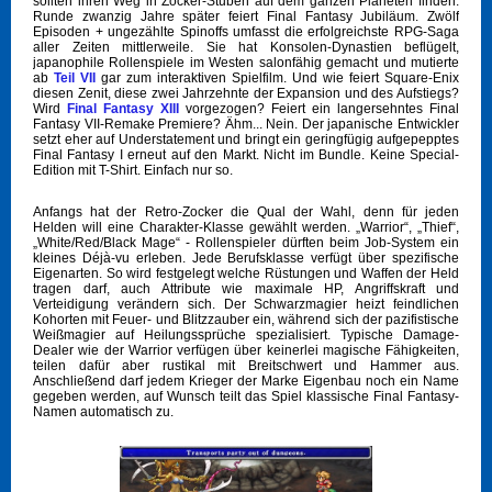
sollten ihren Weg in Zocker-Stuben auf dem ganzen Planeten finden.
Runde zwanzig Jahre später feiert Final Fantasy Jubiläum. Zwölf
Episoden + ungezählte Spinoffs umfasst die erfolgreichste RPG-Saga
aller Zeiten mittlerweile. Sie hat Konsolen-Dynastien beflügelt,
japanophile Rollenspiele im Westen salonfähig gemacht und mutierte
ab
Teil VII
gar zum interaktiven Spielfilm. Und wie feiert Square-Enix
diesen Zenit, diese zwei Jahrzehnte der Expansion und des Aufstiegs?
Wird
Final Fantasy XIII
vorgezogen? Feiert ein langersehntes Final
Fantasy VII-Remake Premiere? Ähm... Nein. Der japanische Entwickler
setzt eher auf Understatement und bringt ein geringfügig aufgepepptes
Final Fantasy I erneut auf den Markt. Nicht im Bundle. Keine Special-
Edition mit T-Shirt. Einfach nur so.
Anfangs hat der Retro-Zocker die Qual der Wahl, denn für jeden
Helden will eine Charakter-Klasse gewählt werden. „Warrior“, „Thief“,
„White/Red/Black Mage“ - Rollenspieler dürften beim Job-System ein
kleines Déjà-vu erleben. Jede Berufsklasse verfügt über spezifische
Eigenarten. So wird festgelegt welche Rüstungen und Waffen der Held
tragen darf, auch Attribute wie maximale HP, Angriffskraft und
Verteidigung verändern sich. Der Schwarzmagier heizt feindlichen
Kohorten mit Feuer- und Blitzzauber ein, während sich der pazifistische
Weißmagier auf Heilungssprüche spezialisiert. Typische Damage-
Dealer wie der Warrior verfügen über keinerlei magische Fähigkeiten,
teilen dafür aber rustikal mit Breitschwert und Hammer aus.
Anschließend darf jedem Krieger der Marke Eigenbau noch ein Name
gegeben werden, auf Wunsch teilt das Spiel klassische Final Fantasy-
Namen automatisch zu.