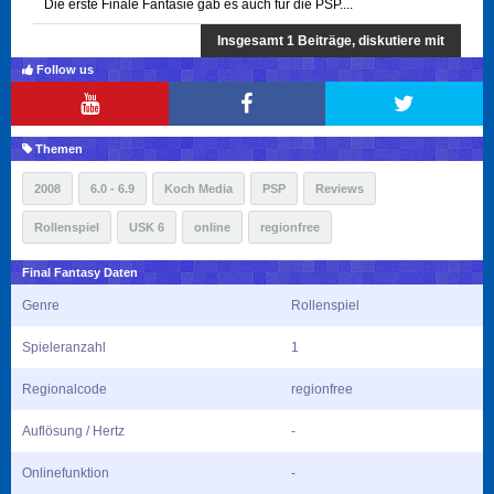
Die erste Finale Fantasie gab es auch für die PSP....
Insgesamt 1 Beiträge, diskutiere mit
Follow us
Themen
2008
6.0 - 6.9
Koch Media
PSP
Reviews
Rollenspiel
USK 6
online
regionfree
Final Fantasy Daten
Genre
Rollenspiel
Spieleranzahl
1
Regionalcode
regionfree
Auflösung / Hertz
-
Onlinefunktion
-