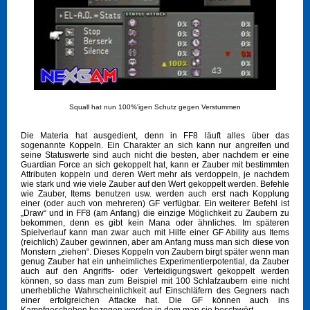
Squall hat nun 100%'igen Schutz gegen Verstummen
Die Materia hat ausgedient, denn in FF8 läuft alles über das
sogenannte Koppeln. Ein Charakter an sich kann nur angreifen und
seine Statuswerte sind auch nicht die besten, aber nachdem er eine
Guardian Force an sich gekoppelt hat, kann er Zauber mit bestimmten
Attributen koppeln und deren Wert mehr als verdoppeln, je nachdem
wie stark und wie viele Zauber auf den Wert gekoppelt werden. Befehle
wie Zauber, Items benutzen usw. werden auch erst nach Kopplung
einer (oder auch von mehreren) GF verfügbar. Ein weiterer Befehl ist
„Draw“ und in FF8 (am Anfang) die einzige Möglichkeit zu Zaubern zu
bekommen, denn es gibt kein Mana oder ähnliches. Im späteren
Spielverlauf kann man zwar auch mit Hilfe einer GF Ability aus Items
(reichlich) Zauber gewinnen, aber am Anfang muss man sich diese von
Monstern „ziehen“. Dieses Koppeln von Zaubern birgt später wenn man
genug Zauber hat ein unheimliches Experimentierpotential, da Zauber
auch auf den Angriffs- oder Verteidigungswert gekoppelt werden
können, so dass man zum Beispiel mit 100 Schlafzaubern eine nicht
unerhebliche Wahrscheinlichkeit auf Einschläfern des Gegners nach
einer erfolgreichen Attacke hat. Die GF können auch ins