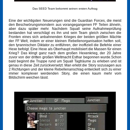
Das SEED Team bekommt seinen ersten Auftrag
Eine der wichtigsten Neuerungen sind die Guardian Forces, die meist
den Beschwörungsmonstern aus vorangegangenen FF Teilen ähneln,
aber dazu später mehr. Nachdem Squall seine Aufnahmeprüfung
bestanden hat verschlägt es ihn und sein Team gleich zwischen die
Fronten eines sich anbahnenden Krieges der beiden größten Mächte
der FF Welt, indem er einer kleinen Rebellenorganisation helfen soll,
den tyrannischen Diktator zu entführen, der inoffiziell die Befehle einer
Hexe befolgt. Eine Hexe als Oberhaupt mobilisiert die Massen für einen
Krieg? Das klingt ganz nach dem großen Hexenkrieg, der 20 Jahre
zuvor von der dritten großen Weltmacht Esthar begonnen wurde.Schon
bald beginnt die Truppe rund um Squall Tagträume zu erleben und ist
genau in diese Zeit zurückversetzt. Man erlebt die Story sozusagen aus
2 Richtungen und der kleine Rebellenanschlag entwickelt sich zu einer
immer komplexer werdenden Story, die einen kaum mehr vom
Bildschirm weichen lässt.