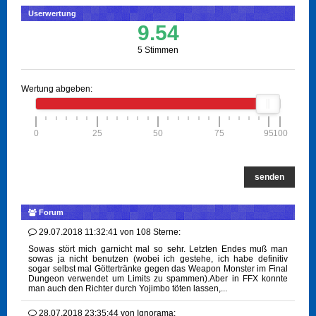
Userwertung
9.54
5 Stimmen
Wertung abgeben:
0
25
50
75
95
100
senden
Forum
29.07.2018 11:32:41
von
108 Sterne:
Sowas stört mich garnicht mal so sehr. Letzten Endes muß man
sowas ja nicht benutzen (wobei ich gestehe, ich habe definitiv
sogar selbst mal Göttertränke gegen das Weapon Monster im Final
Dungeon verwendet um Limits zu spammen).Aber in FFX konnte
man auch den Richter durch Yojimbo töten lassen,...
28.07.2018 23:35:44
von
Ignorama: