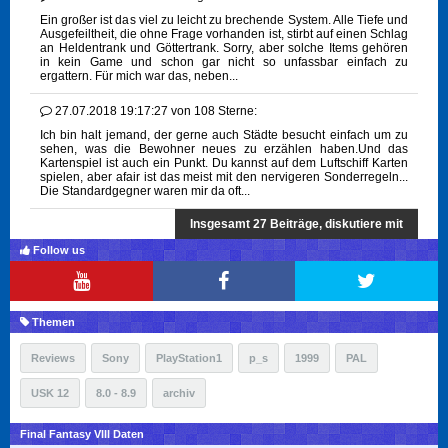
Ein großer ist das viel zu leicht zu brechende System. Alle Tiefe und
Ausgefeiltheit, die ohne Frage vorhanden ist, stirbt auf einen Schlag
an Heldentrank und Göttertrank. Sorry, aber solche Items gehören
in kein Game und schon gar nicht so unfassbar einfach zu
ergattern. Für mich war das, neben...
27.07.2018 19:17:27
von
108 Sterne:
Ich bin halt jemand, der gerne auch Städte besucht einfach um zu
sehen, was die Bewohner neues zu erzählen haben.Und das
Kartenspiel ist auch ein Punkt. Du kannst auf dem Luftschiff Karten
spielen, aber afair ist das meist mit den nervigeren Sonderregeln...
Die Standardgegner waren mir da oft...
Insgesamt 27 Beiträge, diskutiere mit
Follow us
Themen
Reviews
Sony
PlayStation1
p_s
1999
PAL
USK 12
8.0 - 8.9
archiv
Final Fantasy VIII Daten