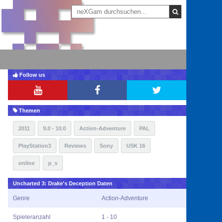
Follow us
Themen
2011
9.0 - 10.0
Action-Adventure
PAL
PlayStation3
Reviews
Sony
USK 16
online
p_s
Uncharted 3: Drake's Deception Daten
Genre
Action-Adventure
Spieleranzahl
1 - 10