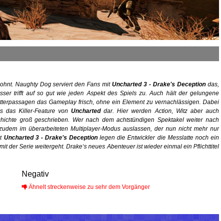
lohnt.
Naughty Dog
serviert den Fans mit
Uncharted 3 - Drake's Deception
das,
ser trifft auf so gut wie jeden Aspekt des Spiels zu. Auch hält der gelungene
etterpassagen das Gameplay frisch, ohne ein Element zu vernachlässigen. Dabei
ls das Killer-Feature von
Uncharted
dar. Hier werden Action, Witz aber auch
ichte groß geschrieben. Wer nach dem achtstündigen Spektakel weiter nach
h zudem im überarbeiteten Multiplayer-Modus auslassen, der nun nicht mehr nur
it
Uncharted 3 - Drake's Deception
legen die Entwickler die Messlatte noch ein
t der Serie weitergeht. Drake‘s neues Abenteuer ist wieder einmal ein Pflichttitel
Negativ
Ähnelt streckenweise zu sehr dem Vorgänger