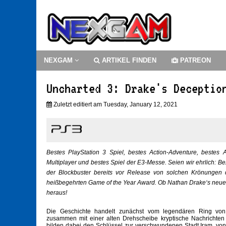
NEXGAM
ARTIKEL FINDEN
PATREON
Uncharted 3: Drake's Deceptio
Zuletzt editiert am Tuesday, January 12, 2021
Bestes PlayStation 3 Spiel, bestes Action-Adventure, bestes Ac
Multiplayer und bestes Spiel der E3-Messe. Seien wir ehrlich: B
der Blockbuster bereits vor Release von solchen Krönunge
heißbegehrten Game of the Year Award. Ob Nathan Drake‘s neues
heraus!
Die Geschichte handelt zunächst vom legendären Ring von 
zusammen mit einer alten Drehscheibe kryptische Nachrichten 
bilden dabei den Schlüssel zur verschwundenen Stadt Iram, von