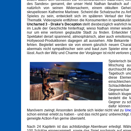
des Sandes« genannt, der unser Held Nathan fanatisch auf de
natürlich von seinen Widersachern, einem okkulten Gehe
skrupellosen Katherine Marlowe. Scheint die Schatzsuche zu A
Spieles zu sein, entwickelt sich im späteren Verlauf der H
Thematik. Videospiele entführen die Konsumenten in spektakulä
Uncharted 3 - Drake's Deception
stellt diesbezüglich wahrlich
im Laufe der Geschichte hinterfragt, wieso Nathan immer wieder
nur um eine verloren geglaubte Stadt zu finden. Entwickler
Spektakel derart spannend, atmosphärisch, aber auch emotions
Hollywood-Produktionen dagegen alt aussehen. Alte Bekannte wi
fehlen. Begleitet werden sie von einem gänzlich neuen Charak
abermals nicht sympathischer sein und baut zum Spieler eine 
lässt. Auch der Witz und Charme der Vorgänger ist nicht verloren
Spielerisch b
Mischung aus
durchsucht di
Tagebuch und 
diese Elemen
einschleiche
Schlachtfelde
Gegnerschar
taktisch klu
besteht die 
Gegner zu sch
dafür können
Manövern zwingt. Ansonsten änderte sich leider nicht viel zu
Unc
schon einmal erlebt zu haben - und das nicht ganz unberechtigt.
geneigte Action-Fan gerne übersieht.
Nach 24 Kapiteln ist das achtstündige Abenteuer erledigt. W
100 Schätze eingesammelt, sowie das Spiel nochmals auf eine