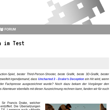
FORUM
n im Test
tion-Spiel, bester Third-Person-Shooter, beste Grafik, beste 3D-Grafik, bester
ezweifelt irgendjemand, dass
Uncharted 3 - Drake‘s Deception
ein Hit wird, wenn
n der Fachpresse ausgezeichnet wurde? Noch dazu bekam der Vorgänger den
 Abenteuer ebenfalls mit dieser Auszeichnung rechnen kann, fanden wir für euch
Sir Francis Drake, welcher
entziffert. Die Übersetzungen
 T.E. Lawrence auch »Atlantis