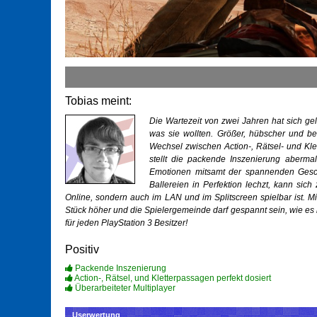
Tobias meint:
Die Wartezeit von zwei Jahren hat sich ge
was sie wollten. Größer, hübscher und bes
Wechsel zwischen Action-, Rätsel- und Kl
stellt die packende Inszenierung aberma
Emotionen mitsamt der spannenden Gesch
Ballereien in Perfektion lechzt, kann sic
Online, sondern auch im LAN und im Splitscreen spielbar ist. M
Stück höher und die Spielergemeinde darf gespannt sein, wie es mi
für jeden
PlayStation 3
Besitzer!
Positiv
Packende Inszenierung
Action-, Rätsel, und Kletterpassagen perfekt dosiert
Überarbeiteter Multiplayer
Userwertung