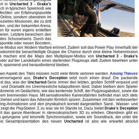
ert in
Uncharted 3 - Drake's
ch in typischen Spielmodi wie
fechten um Erfahrungspunkte
 Online, sondern obendrein im
iellen Missionen, die zu dritt
den, und der bekannten Arena.
n für euren eigens erstellten
ieren. Letztere bereichern den
n des Schusseisens. Durch das
gspunkte oder neuen Boostern,
ine-Modus von Modern Warfare erinnert. Zudem soll das Power Play innerhalb der
bekommt die benachteiligte Gruppe die Chance durch eine kleine Nebenmission
gs machen erst die Maps den Multiplayer-Modus von
Uncharted 3 - Drake's
 oder auf der Landebahn eines startenden Flugzeugs statt. Zudem bewirken unter
h, spannend und herausfordernd bleiben.
en Aspekt des Titels müssen nicht viele Worte verloren werden.
Among Thieves
hervorragend aus,
Drake's Deception
setzt noch einen drauf. Die packende
ist das, was der
Uncharted
-Serie immer den letzten, großen Schliff verpasst und
und Dramatik ins Unermessliche katapultieren lässt. Dabei bleiben dem Spieler
Moments im Gedächtnis, wie das kenternde Schiff, der Flugzeugabsturz, sowie die
nem brennenden Haus. Mit sensationellen Kamerafahrten befindet man sich stets
chehen und kann das Adrenalin förmlich spüren. Zusammen mit den verbesserten
ing-Animationen und den physikalisch korrekt dargestellten Sand-, Wasser- und
 zeigt die
PlayStation 3
, zu was sie im Stande ist. Dazu bietet
Drake's Deception
it das ganze Abenteuer in stereoskopischem 3D zu erleben. Obendrein gibt es
 gelungene und kinoreife Synchronisation, sowie ein Soundtrack, der unter die
Die Gesamtpräsentation des neuen
Uncharted
ist also wie erwartet absolut