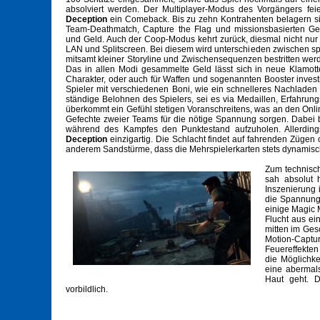
absolviert werden. Der Multiplayer-Modus des Vorgängers fei
Deception
ein Comeback. Bis zu zehn Kontrahenten belagern si
Team-Deathmatch, Capture the Flag und missionsbasierten Ge
und Geld. Auch der Coop-Modus kehrt zurück, diesmal nicht nur
LAN und Splitscreen. Bei diesem wird unterschieden zwischen spez
mitsamt kleiner Storyline und Zwischensequenzen bestritten wer
Das in allen Modi gesammelte Geld lässt sich in neue Klamotte
Charakter, oder auch für Waffen und sogenannten Booster invest
Spieler mit verschiedenen Boni, wie ein schnelleres Nachlade
ständige Belohnen des Spielers, sei es via Medaillen, Erfahrun
überkommt ein Gefühl stetigen Voranschreitens, was an den Onl
Gefechte zweier Teams für die nötige Spannung sorgen. Dabei 
während des Kampfes den Punktestand aufzuholen. Allerdin
Deception
einzigartig. Die Schlacht findet auf fahrenden Zügen
anderem Sandstürme, dass die Mehrspielerkarten stets dynamisc
Zum technisch
sah absolut 
Inszenierung 
die Spannung 
einige Magic 
Flucht aus ei
mitten im Ges
Motion-Captur
Feuereffekten
die Möglichke
eine abermals
Haut geht. 
vorbildlich.