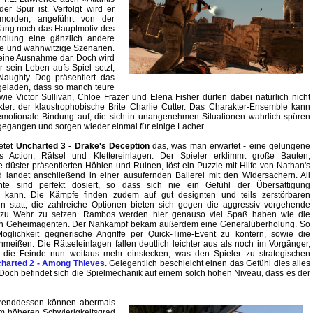
r Spur ist. Verfolgt wird er
imorden, angeführt von der
nfang noch das Hauptmotiv des
andlung eine gänzlich andere
re und wahnwitzige Szenarien.
 keine Ausnahme dar. Doch wird
 sein Leben aufs Spiel setzt,
 Naughty Dog präsentiert das
geladen, dass so manch teure
e Victor Sullivan, Chloe Frazer und Elena Fisher dürfen dabei natürlich nicht
ter: der klaustrophobische Brite Charlie Cutter. Das Charakter-Ensemble kann
emotionale Bindung auf, die sich in unangenehmen Situationen wahrlich spüren
 gegangen und sorgen wieder einmal für einige Lacher.
ietet
Uncharted 3 - Drake's Deception
das, was man erwartet - eine gelungene
 Action, Rätsel und Klettereinlagen. Der Spieler erklimmt große Bauten,
e düster präsentierten Höhlen und Ruinen, löst ein Puzzle mit Hilfe von Nathan's
landet anschließend in einer ausufernden Ballerei mit den Widersachern. All
te sind perfekt dosiert, so dass sich nie ein Gefühl der Übersättigung
n kann. Die Kämpfe finden zudem auf gut designten und teils zerstörbaren
rn statt, die zahlreiche Optionen bieten sich gegen die aggressiv vorgehende
 zu Wehr zu setzen. Rambos werden hier genauso viel Spaß haben wie die
gen Geheimagenten. Der Nahkampf bekam außerdem eine Generalüberholung. So
Möglichkeit gegnerische Angriffe per Quick-Time-Event zu kontern, sowie die
meißen. Die Rätseleinlagen fallen deutlich leichter aus als noch im Vorgänger,
 die Feinde nun weitaus mehr einstecken, was den Spieler zu strategischen
harted 2 - Among Thieves
. Gelegentlich beschleicht einen das Gefühl dies alles
 Doch befindet sich die Spielmechanik auf einem solch hohen Niveau, dass es der
ährenddessen können abermals
m höheren Schwierigkeitsgrad