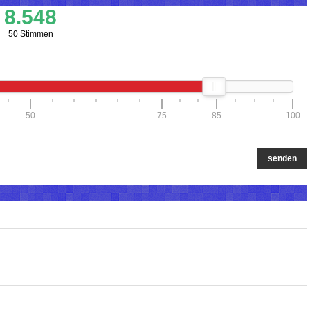
8.548
50 Stimmen
50
75
85
100
senden