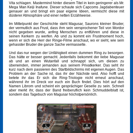
Vita schlagen. Mastermind hinter diesem Titel in kein geringerer als Mr.
Mega Man Keiji Inafune. Dieser schaute sich Capcoms Jagdabenteuer
genauer an und bringt ein paar eigene Ideen, vermischt diese mit
düsterer Atmosphäre und einer netten Erzählweise.
Im Mittelpunkt der Geschichte steht Magusar, Saurons kleiner Bruder,
der vermutlich aus Frust, dass ihm sein versprochener Teil von Mordor
nicht gegeben wurde, anfing Menschen zu entführen und diese in
seinen Kerkern zu werfen. Ab und zu kommt ein Frustmoment hoch,
wenn er sich die Herr der Ringe-Filme anschaut, wo er sieht, wie sein
gehasster Bruder die ganze Sache vermasselte.
Und das nur wegen der Unfähigkeit einen dummen Ring zu besorgen.
Das hätte er besser gemacht. Jedenfalls bekommt der liebe Magusar
ab und an einen Wutanfall und schnappt sich, um diesen zu
überwinden, immer jemanden aus seinem Privatkerker. Das seht ihr
kurz nach dem passieren des Startbildschirms mit eigenen Augen. Das
Problem an der Sache ist, das ihr der Nächste seid. Also hofft und
betete ihr das Er sich die Ring-Triologie nicht erneut anschaut,
während ihr im Dreck vor euch ein Buch findet. Dies hört auf den
Namen Librom und scheint ein gesprächiger Geselle zu sein. Schnell
aber merkt ihr, dass der Band freiberuflich kein Schmuddelblatt ist,
sondern das Tagebuch von Magusar höchstpersönlich.