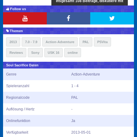
Insgesamt 108 Beiträge, diskutiere mit
Follow us
Themen
2013
7.0 - 7.9
Action-Adventure
PAL
PSVita
Reviews
Sony
USK 16
online
Soul Sacrifice Daten
Genre
Action-Adventure
Spieleranzahl
1 - 4
Regionalcode
PAL
Auflösung / Hertz
-
Onlinefunktion
Ja
Verfügbarkeit
2013-05-01