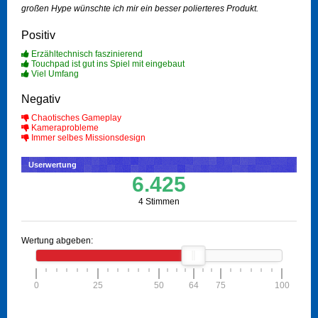
großen Hype wünschte ich mir ein besser polierteres Produkt.
Positiv
Erzähltechnisch faszinierend
Touchpad ist gut ins Spiel mit eingebaut
Viel Umfang
Negativ
Chaotisches Gameplay
Kameraprobleme
Immer selbes Missionsdesign
Userwertung
6.425
4 Stimmen
Wertung abgeben:
0
25
50
64
75
100