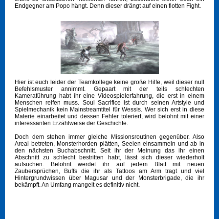
Endgegner am Popo hängt. Denn dieser drängt auf einen flotten Fight.
Hier ist euch leider der Teamkollege keine große Hilfe, weil dieser null
Befehlsmuster annimmt. Gepaart mit der teils schlechten
Kameraführung habt ihr eine Videospielerfahrung, die erst in einem
Menschen reifen muss. Soul Sacrifice ist durch seinen Artstyle und
Spielmechanik kein Mainstreamtitel für Wessis. Wer sich erst in diese
Materie einarbeitet und dessen Fehler toleriert, wird belohnt mit einer
interessanten Erzählweise der Geschichte.
Doch dem stehen immer gleiche Missionsroutinen gegenüber. Also
Areal betreten, Monsterhorden plätten, Seelen einsammeln und ab in
den nächsten Buchabschnitt. Seit ihr der Meinung das ihr einen
Abschnitt zu schlecht bestritten habt, lässt sich dieser wiederholt
aufsuchen. Belohnt werdet ihr auf jedem Blatt mit neuen
Zaubersprüchen, Buffs die ihr als Tattoos am Arm tragt und viel
Hintergrundwissen über Magusar und der Monsterbrigade, die ihr
bekämpft. An Umfang mangelt es definitiv nicht.