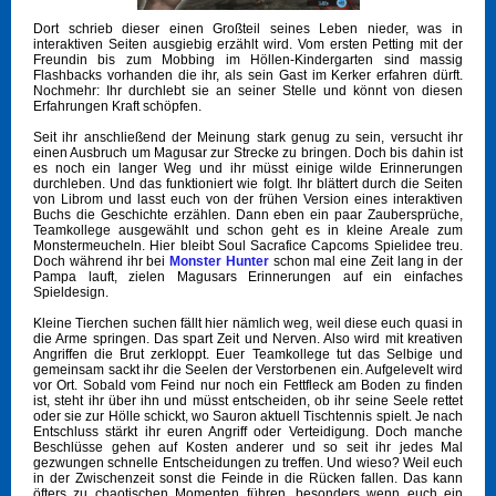
Dort schrieb dieser einen Großteil seines Leben nieder, was in
interaktiven Seiten ausgiebig erzählt wird. Vom ersten Petting mit der
Freundin bis zum Mobbing im Höllen-Kindergarten sind massig
Flashbacks vorhanden die ihr, als sein Gast im Kerker erfahren dürft.
Nochmehr: Ihr durchlebt sie an seiner Stelle und könnt von diesen
Erfahrungen Kraft schöpfen.
Seit ihr anschließend der Meinung stark genug zu sein, versucht ihr
einen Ausbruch um Magusar zur Strecke zu bringen. Doch bis dahin ist
es noch ein langer Weg und ihr müsst einige wilde Erinnerungen
durchleben. Und das funktioniert wie folgt. Ihr blättert durch die Seiten
von Librom und lasst euch von der frühen Version eines interaktiven
Buchs die Geschichte erzählen. Dann eben ein paar Zaubersprüche,
Teamkollege ausgewählt und schon geht es in kleine Areale zum
Monstermeucheln. Hier bleibt Soul Sacrafice Capcoms Spielidee treu.
Doch während ihr bei
Monster Hunter
schon mal eine Zeit lang in der
Pampa lauft, zielen Magusars Erinnerungen auf ein einfaches
Spieldesign.
Kleine Tierchen suchen fällt hier nämlich weg, weil diese euch quasi in
die Arme springen. Das spart Zeit und Nerven. Also wird mit kreativen
Angriffen die Brut zerkloppt. Euer Teamkollege tut das Selbige und
gemeinsam sackt ihr die Seelen der Verstorbenen ein. Aufgelevelt wird
vor Ort. Sobald vom Feind nur noch ein Fettfleck am Boden zu finden
ist, steht ihr über ihn und müsst entscheiden, ob ihr seine Seele rettet
oder sie zur Hölle schickt, wo Sauron aktuell Tischtennis spielt. Je nach
Entschluss stärkt ihr euren Angriff oder Verteidigung. Doch manche
Beschlüsse gehen auf Kosten anderer und so seit ihr jedes Mal
gezwungen schnelle Entscheidungen zu treffen. Und wieso? Weil euch
in der Zwischenzeit sonst die Feinde in die Rücken fallen. Das kann
öfters zu chaotischen Momenten führen, besonders wenn euch ein