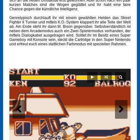
sich an die neuen Umstände erst gewöhnen. Aber schon nach ein paar
kurzen Matches sind die Wogen geglättet und ihr habt eine faire
Chance gegen die künstliche Intelligenz.
Genretypisch durchlauft ihr mit einem gewählten Helden das Street
Fighter II Turnier und mittels K.O.-System klappert ihr alle Teile der Welt
ab. Am Ende steht ihr dann M. Bison gegenüber. Selbstverständlich ist
neben dem Arcademodus auch ein Zwei-Spielermodus vorhanden, der
mittels Dialogkabel ausgetragen wird. Solltet ihr im Besitz eines Super
Gameboy mit Konsole sein, steckt die Cartridge in den Super Nintendo
und erfreut euch eines stattlichen Farbmodus mit speziellen Rahmen.