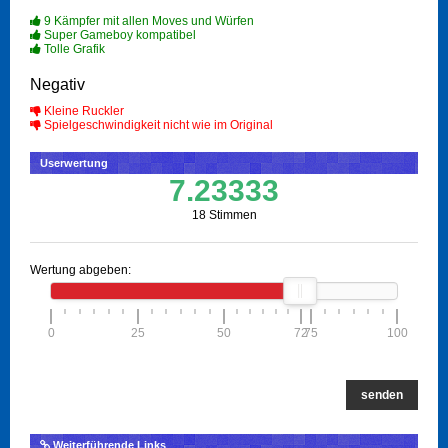
9 Kämpfer mit allen Moves und Würfen
Super Gameboy kompatibel
Tolle Grafik
Negativ
Kleine Ruckler
Spielgeschwindigkeit nicht wie im Original
Userwertung
7.23333
18 Stimmen
Wertung abgeben:
0
25
50
72
75
100
senden
Weiterführende Links