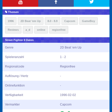
Themen
1996
2D Beat ‘em Up
8.0 - 8.9
Capcom
GameBoy
Reviews
a_d
online
regionfree
Street Fighter II Daten
Genre
2D Beat ‘em Up
Spieleranzahl
1 - 2
Regionalcode
Regionfree
Auflösung / Hertz
-
Onlinefunktion
-
Verfügbarkeit
1996-02-02
Vermarkter
Capcom