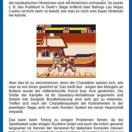
die musikalischen Ohrwürmer sind mit Abstrichen vorhanden. So wurde
z. B. das Publikum in Guile‘s Stage entfernt oder Balrogs Las Vegas
Casino ist nicht mehr so belebt, wie man es noch vom Super Nintendo
her kannte.
Aber das ist zu verschmerzen, denn die Charaktere spielen sich, wie
man es von ihnen gewöhnt ist. Das heißt fast - wegen des Mangels an
Buttons wurde der mittlere/leichte Punch bzw. Kick gestrichen. Die
Größe der Kämpfer ist für Gameboy-Verhältnisse angenehm und
Details wie Zangiefs Brustbehaarung sind sehr gut zu erkennen.
Treffen sich nach der Charakterauswahl die Kontrahenten in der
jeweiligen Stage, wird im zwei Runden System ein neuer Haarschnitt
verpasst.
Das kann beim Timing zu einigen Problemen führen, da die
Spielbarkeit unter einigen Rucklern leidet und auch die Action generell
langsamer ist. Kenner der Versionen für stationäre Konsolen müssen