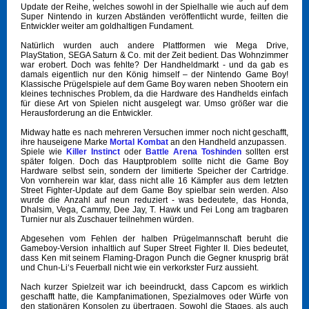
Update der Reihe, welches sowohl in der Spielhalle wie auch auf dem
Super Nintendo in kurzen Abständen veröffentlicht wurde, feilten die
Entwickler weiter am goldhaltigen Fundament.
Natürlich wurden auch andere Plattformen wie Mega Drive,
PlayStation, SEGA Saturn & Co. mit der Zeit bedient. Das Wohnzimmer
war erobert. Doch was fehlte? Der Handheldmarkt - und da gab es
damals eigentlich nur den König himself – der Nintendo Game Boy!
Klassische Prügelspiele auf dem Game Boy waren neben Shootern ein
kleines technisches Problem, da die Hardware des Handhelds einfach
für diese Art von Spielen nicht ausgelegt war. Umso größer war die
Herausforderung an die Entwickler.
Midway hatte es nach mehreren Versuchen immer noch nicht geschafft,
ihre hauseigene Marke
Mortal Kombat
an den Handheld anzupassen.
Spiele wie
Killer Instinct
oder
Battle Arena Toshinden
sollten erst
später folgen. Doch das Hauptproblem sollte nicht die Game Boy
Hardware selbst sein, sondern der limitierte Speicher der Cartridge.
Von vornherein war klar, dass nicht alle 16 Kämpfer aus dem letzten
Street Fighter-Update auf dem Game Boy spielbar sein werden. Also
wurde die Anzahl auf neun reduziert - was bedeutete, das Honda,
Dhalsim, Vega, Cammy, Dee Jay, T. Hawk und Fei Long am tragbaren
Turnier nur als Zuschauer teilnehmen würden.
Abgesehen vom Fehlen der halben Prügelmannschaft beruht die
Gameboy-Version inhaltlich auf Super Street Fighter II. Dies bedeutet,
dass Ken mit seinem Flaming-Dragon Punch die Gegner knusprig brät
und Chun-Li‘s Feuerball nicht wie ein verkorkster Furz aussieht.
Nach kurzer Spielzeit war ich beeindruckt, dass Capcom es wirklich
geschafft hatte, die Kampfanimationen, Spezialmoves oder Würfe von
den stationären Konsolen zu übertragen. Sowohl die Stages, als auch