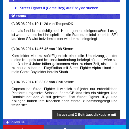
Street Fighter II (Game Boy) auf Ebay.de suchen
Forum
05.06.2014 10:11:26
von
Tempest2K:
damals fand ich es richtig cool. Heute geht es einigermaßen. Lustig
ist wenn man es im Link spielt das die Framerate total einbricht SF I
iauf dem GB wird trotzdem immer wieder mal eingelegt....
04.06.2014 14:56:45
von
108 Sterne:
Kam leider viel zu spät!Eigentlich eine tolle Umsetzung, an der
meine Kumpels und ich uns stundenlang bekriegt hätten... wäre sie
nur 3 oder 4 Jahre früher gekommen.Aber zu einer Zeit, als bei mir
zu hause schon ne PlayStation mit Street Fighter Alpha stand hat
mein Game Boy leider bereits Staub...
04.06.2014 10:33:03
von
Civilisation:
Capcom hat Street Fighter II wirklich auf jeder nur erdenklichen
Plattform umgesetzt. Selbst auf dem GB fand sich ein Ableger. Und
Dominic hat den Auftritt getestet. Zitat Street Fighter IIRyu und
Kollegen haben ihre Knochen noch einmal zusammengefegt und
trafen sich...
Insgesamt 2 Beiträge, diskutiere mit
Follow us