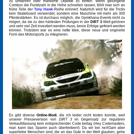
zu umfahren oder markierte Objekte zu treffen. Wenn gelungene
Combos die Punktzahl in die Höhe schnellen lassen, fühlt man sich an
frühe Teile der
Tony Hawk
-Reihe erinnert. Natürlich wird für die Tricks
kein Skateboard verwendet, sondern eine Maschine mit mehr als 300
Pferdestärken. Es ist durchaus möglich, die Gymkhana-Events nicht zu
mögen, da sie zu den härtesten Prüfungen in der
DiRT 3
-Welt gehören
und sehr viel Zeit investiert werden muss, bevor Erfolge gefeiert werden
können. Trotzdem war es eine nette Idee, diese neue und originelle
Form des Motorsports zu integrieren.
Es gibt diverse
Online-Modi
, die ich leider nicht testen konnte, weil
unserer Presseversion von
DIRT 3
im Gegensatz zur regulären
Verkaufsfassung kein entsprechender Code beilag (Hey Codemasters,
man kann das Sparen auch übertreiben!). Da wir bei
neXGam
aber
superliebe Menschen sind, die an das Gute in der Welt glauben, gehe