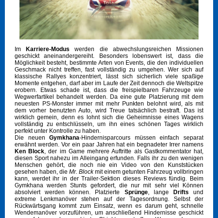
Im
Karriere-Modus
werden die abwechslungsreichen Missionen
geschickt aneinandergereiht. Besonders lobenswert ist, dass die
Möglichkeit besteht, bestimmte Arten von Events, die den individuellen
Geschmack nicht treffen, fast vollständig zu umgehen. Wer sich auf
klassische Rallyes konzentriert, lässt sich sicherlich viele spaßige
Momente entgehen, darf aber im Laufe der Zeit dennoch die Weltspitze
erobern. Etwas schade ist, dass die freispielbaren Fahrzeuge wie
Wegwerfartikel behandelt werden. Da eine gute Platzierung mit dem
neuesten PS-Monster immer mit mehr Punkten belohnt wird, als mit
dem vorher benutzten Auto, wird Treue tatsächlich bestraft. Das ist
wirklich gemein, denn es lohnt sich die Geheimnisse eines Wagens
vollständig zu entschlüsseln, um ihn eines schönen Tages wirklich
perfekt unter Kontrolle zu haben.
Die neuen
Gymkhana
-Hindernisparcours müssen einfach separat
erwähnt werden. Vor ein paar Jahren hat ein begnadeter Irrer namens
Ken Block
, der im Game mehrere Auftritte als Gastkommentator hat,
diesen Sport nahezu im Alleingang erfunden. Falls ihr zu den wenigen
Menschen gehört, die noch nie ein Video von den Kunststücken
gesehen haben, die
Mr. Block
mit einem getunten Fahrzeug vollbringen
kann, werdet ihr in der Trailer-Sektion dieses Reviews fündig. Beim
Gymkhana werden Stunts gefordert, die nur mit sehr viel Können
absolviert werden können. Platzierte
Sprünge
, lange
Drifts
und
extreme Lenkmanöver stehen auf der Tagesordnung. Selbst der
Rückwärtsgang kommt zum Einsatz, wenn es darum geht, schnelle
Wendemanöver vorzuführen, um anschließend Hindernisse geschickt