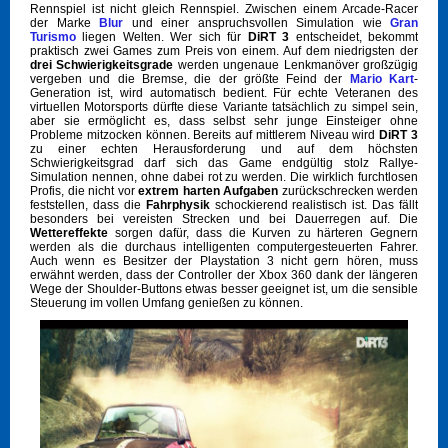
Rennspiel ist nicht gleich Rennspiel. Zwischen einem Arcade-Racer
der Marke
Blur
und einer anspruchsvollen Simulation wie
Gran
Turismo
liegen Welten. Wer sich für
DiRT 3
entscheidet, bekommt
praktisch zwei Games zum Preis von einem. Auf dem niedrigsten der
drei Schwierigkeitsgrade
werden ungenaue Lenkmanöver großzügig
vergeben und die Bremse, die der größte Feind der
Mario Kart
-
Generation ist, wird automatisch bedient. Für echte Veteranen des
virtuellen Motorsports dürfte diese Variante tatsächlich zu simpel sein,
aber sie ermöglicht es, dass selbst sehr junge Einsteiger ohne
Probleme mitzocken können. Bereits auf mittlerem Niveau wird
DiRT 3
zu einer echten Herausforderung und auf dem höchsten
Schwierigkeitsgrad darf sich das Game endgültig stolz Rallye-
Simulation nennen, ohne dabei rot zu werden. Die wirklich furchtlosen
Profis, die nicht vor
extrem harten Aufgaben
zurückschrecken werden
feststellen, dass die
Fahrphysik
schockierend realistisch ist. Das fällt
besonders bei vereisten Strecken und bei Dauerregen auf. Die
Wettereffekte
sorgen dafür, dass die Kurven zu härteren Gegnern
werden als die durchaus intelligenten computergesteuerten Fahrer.
Auch wenn es Besitzer der Playstation 3 nicht gern hören, muss
erwähnt werden, dass der Controller der Xbox 360 dank der längeren
Wege der Shoulder-Buttons etwas besser geeignet ist, um die sensible
Steuerung im vollen Umfang genießen zu können.