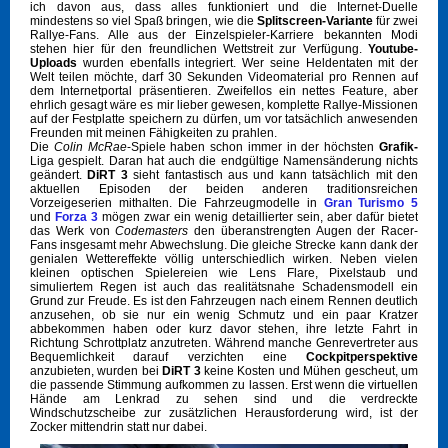
ich davon aus, dass alles funktioniert und die Internet-Duelle
mindestens so viel Spaß bringen, wie die
Splitscreen-Variante
für zwei
Rallye-Fans. Alle aus der Einzelspieler-Karriere bekannten Modi
stehen hier für den freundlichen Wettstreit zur Verfügung.
Youtube-
Uploads
wurden ebenfalls integriert. Wer seine Heldentaten mit der
Welt teilen möchte, darf 30 Sekunden Videomaterial pro Rennen auf
dem Internetportal präsentieren. Zweifellos ein nettes Feature, aber
ehrlich gesagt wäre es mir lieber gewesen, komplette Rallye-Missionen
auf der Festplatte speichern zu dürfen, um vor tatsächlich anwesenden
Freunden mit meinen Fähigkeiten zu prahlen.
Die
Colin McRae
-Spiele haben schon immer in der höchsten
Grafik-
Liga gespielt. Daran hat auch die endgültige Namensänderung nichts
geändert.
DiRT 3
sieht fantastisch aus und kann tatsächlich mit den
aktuellen Episoden der beiden anderen traditionsreichen
Vorzeigeserien mithalten. Die Fahrzeugmodelle in
Gran Turismo 5
und
Forza 3
mögen zwar ein wenig detaillierter sein, aber dafür bietet
das Werk von
Codemasters
den überanstrengten Augen der Racer-
Fans insgesamt mehr Abwechslung. Die gleiche Strecke kann dank der
genialen Wettereffekte völlig unterschiedlich wirken. Neben vielen
kleinen optischen Spielereien wie Lens Flare, Pixelstaub und
simuliertem Regen ist auch das realitätsnahe Schadensmodell ein
Grund zur Freude. Es ist den Fahrzeugen nach einem Rennen deutlich
anzusehen, ob sie nur ein wenig Schmutz und ein paar Kratzer
abbekommen haben oder kurz davor stehen, ihre letzte Fahrt in
Richtung Schrottplatz anzutreten. Während manche Genrevertreter aus
Bequemlichkeit darauf verzichten eine
Cockpitperspektive
anzubieten, wurden bei
DiRT 3
keine Kosten und Mühen gescheut, um
die passende Stimmung aufkommen zu lassen. Erst wenn die virtuellen
Hände am Lenkrad zu sehen sind und die verdreckte
Windschutzscheibe zur zusätzlichen Herausforderung wird, ist der
Zocker mittendrin statt nur dabei.