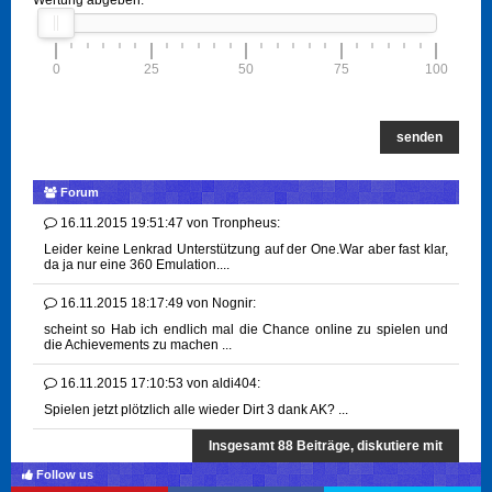
Wertung abgeben:
0
25
50
75
100
senden
Forum
16.11.2015 19:51:47
von
Tronpheus:
Leider keine Lenkrad Unterstützung auf der One.War aber fast klar,
da ja nur eine 360 Emulation....
16.11.2015 18:17:49
von
Nognir:
scheint so Hab ich endlich mal die Chance online zu spielen und
die Achievements zu machen ...
16.11.2015 17:10:53
von
aldi404:
Spielen jetzt plötzlich alle wieder Dirt 3 dank AK? ...
Insgesamt 88 Beiträge, diskutiere mit
Follow us