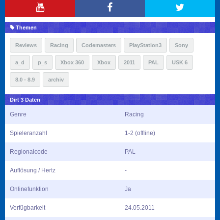
Themen
Reviews
Racing
Codemasters
PlayStation3
Sony
a_d
p_s
Xbox 360
Xbox
2011
PAL
USK 6
8.0 - 8.9
archiv
Dirt 3 Daten
Genre
Racing
Spieleranzahl
1-2 (offline)
Regionalcode
PAL
Auflösung / Hertz
-
Onlinefunktion
Ja
Verfügbarkeit
24.05.2011