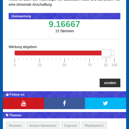
eine lohnende Anschaffung.
Userwertung
9.16667
15 Stimmen
Wertung abgeben:
0
25
50
75
92
100
senden
Follow us
Themen
Reviews
Action-Adventure
Capcom
PlayStation1