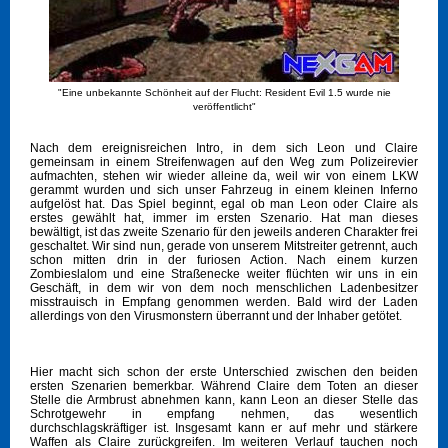
"Eine unbekannte Schönheit auf der Flucht: Resident Evil 1.5 wurde nie
veröffentlicht"
Nach dem ereignisreichen Intro, in dem sich Leon und Claire
gemeinsam in einem Streifenwagen auf den Weg zum Polizeirevier
aufmachten, stehen wir wieder alleine da, weil wir von einem LKW
gerammt wurden und sich unser Fahrzeug in einem kleinen Inferno
aufgelöst hat. Das Spiel beginnt, egal ob man Leon oder Claire als
erstes gewählt hat, immer im ersten Szenario. Hat man dieses
bewältigt, ist das zweite Szenario für den jeweils anderen Charakter frei
geschaltet. Wir sind nun, gerade von unserem Mitstreiter getrennt, auch
schon mitten drin in der furiosen Action. Nach einem kurzen
Zombieslalom und eine Straßenecke weiter flüchten wir uns in ein
Geschäft, in dem wir von dem noch menschlichen Ladenbesitzer
misstrauisch in Empfang genommen werden. Bald wird der Laden
allerdings von den Virusmonstern überrannt und der Inhaber getötet.
Hier macht sich schon der erste Unterschied zwischen den beiden
ersten Szenarien bemerkbar. Während Claire dem Toten an dieser
Stelle die Armbrust abnehmen kann, kann Leon an dieser Stelle das
Schrotgewehr in empfang nehmen, das wesentlich
durchschlagskräftiger ist. Insgesamt kann er auf mehr und stärkere
Waffen als Claire zurückgreifen. Im weiteren Verlauf tauchen noch