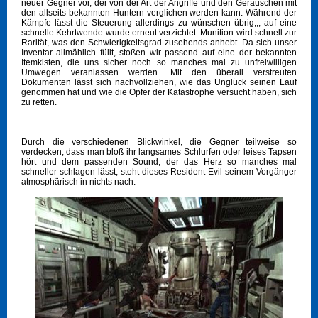
neuer Gegner vor, der von der Art der Angriffe und den Geräuschen mit
den allseits bekannten Huntern verglichen werden kann. Während der
Kämpfe lässt die Steuerung allerdings zu wünschen übrig,,, auf eine
schnelle Kehrtwende wurde erneut verzichtet. Munition wird schnell zur
Rarität, was den Schwierigkeitsgrad zusehends anhebt. Da sich unser
Inventar allmählich füllt, stoßen wir passend auf eine der bekannten
Itemkisten, die uns sicher noch so manches mal zu unfreiwilligen
Umwegen veranlassen werden. Mit den überall verstreuten
Dokumenten lässt sich nachvollziehen, wie das Unglück seinen Lauf
genommen hat und wie die Opfer der Katastrophe versucht haben, sich
zu retten.
Durch die verschiedenen Blickwinkel, die Gegner teilweise so
verdecken, dass man bloß ihr langsames Schlurfen oder leises Tapsen
hört und dem passenden Sound, der das Herz so manches mal
schneller schlagen lässt, steht dieses Resident Evil seinem Vorgänger
atmosphärisch in nichts nach.