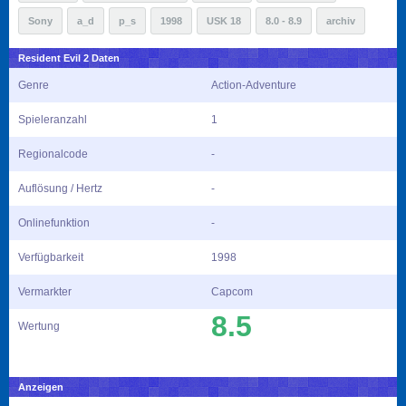
Sony
a_d
p_s
1998
USK 18
8.0 - 8.9
archiv
Resident Evil 2 Daten
Genre
Action-Adventure
Spieleranzahl
1
Regionalcode
-
Auflösung / Hertz
-
Onlinefunktion
-
Verfügbarkeit
1998
Vermarkter
Capcom
8.5
Wertung
Anzeigen