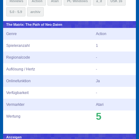
Reviews
Action
Atari
PC Windows
a_d
USK 16
5.0 - 5.9
archiv
The Matrix: The Path of Neo Daten
Genre
Action
Spieleranzahl
1
Regionalcode
-
Auflösung / Hertz
-
Onlinefunktion
Ja
Verfügbarkeit
-
Vermarkter
Atari
5
Wertung
Anzeigen