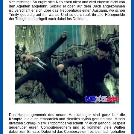
sich mitbringt. So ergibt sich Neo eben nicht und wird ebenso nicht von
den Agenten abgeführt. Sobald er oben auf dem Dach angekommen
ist, verschafft er sich über das Treppenhaus einen Ausgang, wo schon
Trinity geduldig auf ihn wartet. Und so durchlauft ihr alle Höhepunkte
der Trilogie und prügelt euch dabei ins Delirium.
Das Hauptaugenmerk des neuen Matrixableger sind ganz klar die
Kämpfe
, die auch temporeich und ziemlich stylish geraten sind. Mittels
diversen Schlag- b.z.w. Trittcombos verschafft ihr euch gehörig Respekt
gegenüber euren Computergegnern und so kommen viele Waffen
dabei zum Einsatz. Dabei ist das Combosystem recht einfach gehalten