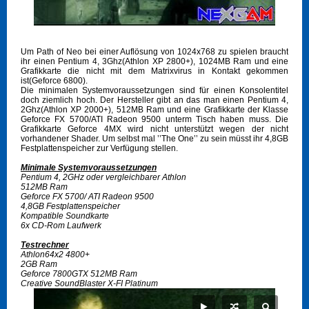
Um Path of Neo bei einer Auflösung von 1024x768 zu spielen braucht
ihr einen Pentium 4, 3Ghz(Athlon XP 2800+), 1024MB Ram und eine
Grafikkarte die nicht mit dem Matrixvirus in Kontakt gekommen
ist(Geforce 6800).
Die minimalen Systemvoraussetzungen sind für einen Konsolentitel
doch ziemlich hoch. Der Hersteller gibt an das man einen Pentium 4,
2Ghz(Athlon XP 2000+), 512MB Ram und eine Grafikkarte der Klasse
Geforce FX 5700/ATI Radeon 9500 unterm Tisch haben muss. Die
Grafikkarte Geforce 4MX wird nicht unterstützt wegen der nicht
vorhandener Shader. Um selbst mal ’’The One’’ zu sein müsst ihr 4,8GB
Festplattenspeicher zur Verfügung stellen.
Minimale Systemvoraussetzungen
Pentium 4, 2GHz oder vergleichbarer Athlon
512MB Ram
Geforce FX 5700/ ATI Radeon 9500
4,8GB Festplattenspeicher
Kompatible Soundkarte
6x CD-Rom Laufwerk
Testrechner
Athlon64x2 4800+
2GB Ram
Geforce 7800GTX 512MB Ram
Creative SoundBlaster X-FI Platinum