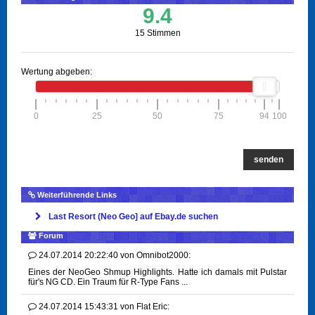
9.4
15 Stimmen
Wertung abgeben:
0
25
50
75
94
100
senden
Weiterführende Links
Last Resort (Neo Geo] auf Ebay.de suchen
Forum
24.07.2014 20:22:40
von
Omnibot2000:
Eines der NeoGeo Shmup Highlights. Hatte ich damals mit Pulstar
für's NG CD. Ein Traum für R-Type Fans ...
24.07.2014 15:43:31
von
Flat Eric: