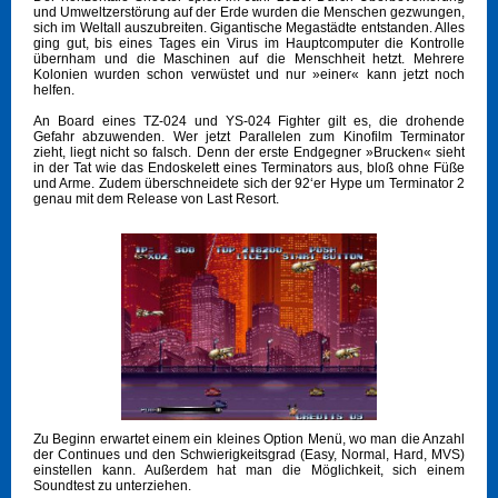
und Umweltzerstörung auf der Erde wurden die Menschen gezwungen,
sich im Weltall auszubreiten. Gigantische Megastädte entstanden. Alles
ging gut, bis eines Tages ein Virus im Hauptcomputer die Kontrolle
übernham und die Maschinen auf die Menschheit hetzt. Mehrere
Kolonien wurden schon verwüstet und nur »einer« kann jetzt noch
helfen.
An Board eines TZ-024 und YS-024 Fighter gilt es, die drohende
Gefahr abzuwenden. Wer jetzt Parallelen zum Kinofilm Terminator
zieht, liegt nicht so falsch. Denn der erste Endgegner »Brucken« sieht
in der Tat wie das Endoskelett eines Terminators aus, bloß ohne Füße
und Arme. Zudem überschneidete sich der 92‘er Hype um Terminator 2
genau mit dem Release von Last Resort.
Zu Beginn erwartet einem ein kleines Option Menü, wo man die Anzahl
der Continues und den Schwierigkeitsgrad (Easy, Normal, Hard, MVS)
einstellen kann. Außerdem hat man die Möglichkeit, sich einem
Soundtest zu unterziehen.