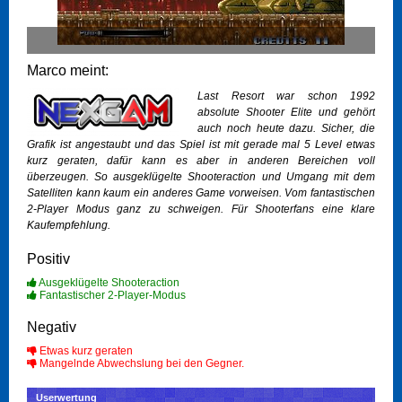
Marco meint:
Last Resort war schon 1992
absolute Shooter Elite und gehört
auch noch heute dazu. Sicher, die
Grafik ist angestaubt und das Spiel ist mit gerade mal 5 Level etwas
kurz geraten, dafür kann es aber in anderen Bereichen voll
überzeugen. So ausgeklügelte Shooteraction und Umgang mit dem
Satelliten kann kaum ein anderes Game vorweisen. Vom fantastischen
2-Player Modus ganz zu schweigen. Für Shooterfans eine klare
Kaufempfehlung.
Positiv
Ausgeklügelte Shooteraction
Fantastischer 2-Player-Modus
Negativ
Etwas kurz geraten
Mangelnde Abwechslung bei den Gegner.
Userwertung