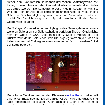
Neben dem Standardschuss können drei weitere Waffensysteme wie
Laser, Homing Missile oder Ground Missles in jeweils drei Stufen
aufgerüstet werden. Der strategische geschickte Einsatz ist hier wichtig.
Weiterhin können Speed-up-Items eingesammelt werden, wodurch das
Schiff an Geschwindigkeit gewinnt, was das Ausweichen einfacher
macht. Aber Vorsicht, es gibt auch Speed-down-Items, die den Gleiter
wieder verlangsamen.
Der 2 Player Modus ist einer der Highlights des Games, denn mit einem
weiteren Spieler an der Seite steht dem perfekten Shooter Glück nichts
mehr im Wege. KLASSE! Anders als im 2 Spieler Modus sind die
Rücksetzpunkte im Solo Mode weit zurückgelegt worden, d.h. das ein
Lebensverlust bei Endgegner einen erneuten Anfang im zweiten Drittel
der Stage bedeutet.
Die stilvolle Grafik erinnert an den Klassiker »
In the Hunt
« und schafft
eine tolles Endzeitfeeling. Durch dunkle Farben wird eine düstere und
kalte Atmosphäre geschaffen. Aber auch das Gegner Design kann