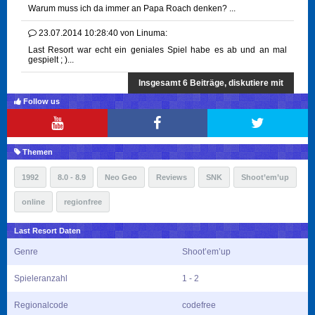
Warum muss ich da immer an Papa Roach denken? ...
23.07.2014 10:28:40
von
Linuma:
Last Resort war echt ein geniales Spiel habe es ab und an mal
gespielt ; )...
Insgesamt 6 Beiträge, diskutiere mit
Follow us
Themen
1992
8.0 - 8.9
Neo Geo
Reviews
SNK
Shoot’em’up
online
regionfree
Last Resort Daten
Genre
Shoot’em’up
Spieleranzahl
1 - 2
Regionalcode
codefree