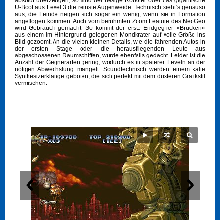
absolut überzeugen, so sind der riesige Roboter oder das gigantische
U-Boot aus Level 3 die reinste Augenweide. Technisch sieht‘s genauso
aus, die Feinde neigen sich sogar ein wenig, wenn sie in Formation
angeflogen kommen. Auch vom berühmten Zoom Feature des NeoGeo
wird Gebrauch gemacht: So kommt der erste Endgegner »Brucken«
aus einem im Hintergrund gelegenen Mondkrater auf volle Größe ins
Bild gezoomt. An die vielen kleinen Details, wie die fahrenden Autos in
der ersten Stage oder die herausfliegenden Leute aus
abgeschossenen Raumschiffen, wurde ebenfalls gedacht. Leider ist die
Anzahl der Gegnerarten gering, wodurch es in späteren Leveln an der
nötigen Abwechslung mangelt. Soundtechnisch werden einem kalte
Synthesizerklänge geboten, die sich perfekt mit dem düsteren Grafikstil
vermischen.