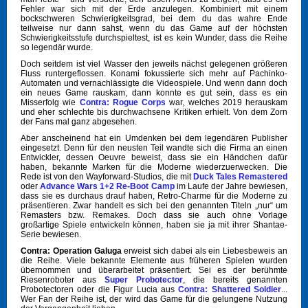
Fehler war sich mit der Erde anzulegen. Kombiniert mit einem
bockschweren Schwierigkeitsgrad, bei dem du das wahre Ende
teilweise nur dann sahst, wenn du das Game auf der höchsten
Schwierigkeitsstufe durchspieltest, ist es kein Wunder, dass die Reihe
so legendär wurde.
Doch seitdem ist viel Wasser den jeweils nächst gelegenen größeren
Fluss runtergeflossen. Konami fokussierte sich mehr auf Pachinko-
Automaten und vernachlässigte die Videospiele. Und wenn dann doch
ein neues Game rauskam, dann konnte es gut sein, dass es ein
Misserfolg wie
Contra: Rogue Corps
war, welches 2019 herauskam
und eher schlechte bis durchwachsene Kritiken erhielt. Von dem Zorn
der Fans mal ganz abgesehen.
Aber anscheinend hat ein Umdenken bei dem legendären Publisher
eingesetzt. Denn für den neusten Teil wandte sich die Firma an einen
Entwickler, dessen Oeuvre beweist, dass sie ein Händchen dafür
haben, bekannte Marken für die Moderne wiederzuerwecken. Die
Rede ist von den Wayforward-Studios, die mit
Duck Tales Remastered
oder
Advance Wars 1+2 Re-Boot Camp
im Laufe der Jahre bewiesen,
dass sie es durchaus drauf haben, Retro-Charme für die Moderne zu
präsentieren. Zwar handelt es sich bei den genannten Titeln „nur“ um
Remasters bzw. Remakes. Doch dass sie auch ohne Vorlage
großartige Spiele entwickeln können, haben sie ja mit ihrer Shantae-
Serie bewiesen.
Contra: Operation Galuga
erweist sich dabei als ein Liebesbeweis an
die Reihe. Viele bekannte Elemente aus früheren Spielen wurden
übernommen und überarbeitet präsentiert. Sei es der berühmte
Riesenroboter aus
Super Probotector
, die bereits genannten
Probotectoren oder die Figur Lucia aus
Contra: Shattered Soldier
...
Wer Fan der Reihe ist, der wird das Game für die gelungene Nutzung