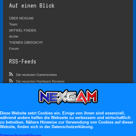
Auf einen Blick
ÜBER NEXGAM
Team
ARTIKEL FINDEN
Archiv
THEMEN ÜBERSICHT
Forum
RSS-Feeds
Die neuesten Gamereviews
Die neuesten Hardware Reviews
Die neuesten Artikel
Community
Im Forum sind zur Zeit 5827 Benutzer online
Diese Website setzt Cookies ein. Einige von ihnen sind essenziell,
während andere helfen die Webseite zu verbessern und wirtschaftlich
Es erwarten dich:
zu betreiben. Nähere Hinweise zur Verwendung von Cookies auf dieser
Website, finden sich in der Datenschutzerklärung.
13.119 registrierte Mitglieder
71.046 Themen
Datenschutzerklärung