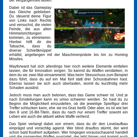
der Vergangenheit lieben.
Dabei ist das Gameplay
das Gleiche geblieben.
Du steuerst deine Figur
von Links nach Rechts
und versuchst, die vielen
Feinde, die aus allen
Himmelsrichtungen
kommen, zu eliminieren.
Hierbei hilft dir die
Tatsache, dass du
diverse Schießknüppel
erhältst, angefangen mit der Maschinenpistole bis hin zu Homing
Missiles.
Wayforward hat sich allerdings hier noch weitere Elemente einfallen
lassen, die für Innovation sorgen. So kannst du Waffen verstärken, in
dem du sie zwei Mal einsammelst. Was beim Streuschuss zum Beispiel
dazu führt, dass du auf ein Mal fünf statt drei Schussbahnen hast.
Ebenso lassen sie sich auch überlasten, womit du kurzfristig mehr
Schaden ausübst.
Jedoch muss man auch betonen, dass das Game schwer ist. Und je
nach Einstellungen kann es umso schwerer werden. So hast du zu
Beginn die Möglichkeit einzustellen, ob die jeweilige Spielfigur drei
Treffer schlucken kann, ehe sie ins Gras beißt. Oder aber, es ist wie bei
den 8 und 16-Bit-Titeln, dass du nach nur einem Treffer sowohl ein
Leben wie auch die aktuell aktive Waffe verlierst.
Das Spiel verlangt dabei von einem, dass du dir den Levelaufbau
einprägst und vorsichtig agierst. Wer blind drauflos stürmt, der wird
schon bald frustriert aufgeben. Wer hingegen vorausschauend handelt
und die passenden Waffen ausrüstet, der lebt länger und kommt auch