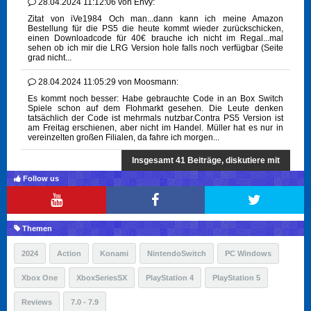
28.04.2024 11:12:06
von
Envy:
Zitat von iVe1984 Och man...dann kann ich meine Amazon
Bestellung für die PS5 die heute kommt wieder zurückschicken,
einen Downloadcode für 40€ brauche ich nicht im Regal...mal
sehen ob ich mir die LRG Version hole falls noch verfügbar (Seite
grad nicht...
28.04.2024 11:05:29
von
Moosmann:
Es kommt noch besser: Habe gebrauchte Code in an Box Switch
Spiele schon auf dem Flohmarkt gesehen. Die Leute denken
tatsächlich der Code ist mehrmals nutzbar.Contra PS5 Version ist
am Freitag erschienen, aber nicht im Handel. Müller hat es nur in
vereinzelten großen Filialen, da fahre ich morgen...
Insgesamt 41 Beiträge, diskutiere mit
Follow us
Themen
2024
Action
Konami
NintendoSwitch
PC Windows
Xbox One
XboxSeriesSX
PlayStation 4
PlayStation 5
Reviews
7.0 - 7.9