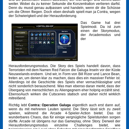
weiter. Wobei du zu keiner Sekunde die Konzentration verlieren darfst.
Denn du musst genau aufpassen und handeln, wenn dir die Schüsse
um die Ohren fliegen. Doch eben deshalb spielt man ja Contra, wegen
der Schwierigkeit und der Herausforderung.
Das Game hat drei
Spielmodi. Da ist zum
einen der Storymodus,
der Arcademodus und
der
Herausforderungsmodus. Die Story des Spiels handelt davon, dass
Terroristen mit dem Namen Red Falcon die Galuga Inseln vor der Küste
Neuseelands erobern. Und wir, in Form von Bill Rizer und Lance Bean,
treten an, um denen klar zu machen, dass dies ein massiver Fehler ist.
Allerdings ist die Geschichte des Spiels eher vernachlässigbar und
nicht sonderlich berauschend. Was man ebenso daran merkt, dass der
Übergang von menschlichen zu Aliengegnern eher holprig erzählt sind.
EbensoAuch wirken die Cutscenes statisch und daher nicht wirklich
mitreißend.
Richtig lebt
Contra: Operation Galuga
eigentlich auch erst dann auf,
wenn du mit mehreren Leuten spielst. Die Story lässt sich zu zweit
spielen, während die Arcade 4-Spieler-Action bietet. Das ist
wunderbares Chaos, das für einige vergnügliche Spielstunden sorgen
dürfte. Arcade ist übrigens nur das Gameplay, ohne Story. Derweil der
Herausforderungsmodus einzelne Challenges bietet, wie