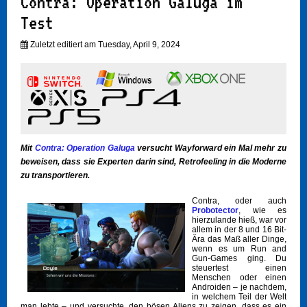
Contra: Operation Galuga im
Test
Zuletzt editiert am Tuesday, April 9, 2024
Mit
Contra: Operation Galuga
versucht Wayforward ein Mal mehr zu
beweisen, dass sie Experten darin sind, Retrofeeling in die Moderne
zu transportieren.
Contra, oder auch
Probotector
, wie es
hierzulande hieß, war vor
allem in der 8 und 16 Bit-
Ära das Maß aller Dinge,
wenn es um Run and
Gun-Games ging. Du
steuertest einen
Menschen oder einen
Androiden – je nachdem,
in welchem Teil der Welt
man lebte – und versuchte, den bösen Aliens zu zeigen, dass es ein