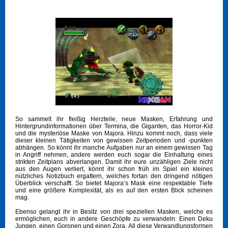
So sammelt ihr fleißig Herzteile, neue Masken, Erfahrung und
Hintergrundinformationen über Termina, die Giganten, das Horror-Kid
und die mysteriöse Maske von Majora. Hinzu kommt noch, dass viele
dieser kleinen Tätigkeiten von gewissen Zeitperioden und -punkten
abhängen. So könnt ihr manche Aufgaben nur an einem gewissen Tag
in Angriff nehmen, andere werden euch sogar die Einhaltung eines
strikten Zeitplans abverlangen. Damit ihr eure unzähligen Ziele nicht
aus den Augen verliert, könnt ihr schon früh im Spiel ein kleines
nützliches Notizbuch ergattern, welches fortan den dringend nötigen
Überblick verschafft. So bietet Majora‘s Mask eine respektable Tiefe
und eine größere Komplexität, als es auf den ersten Blick scheinen
mag.
Ebenso gelangt ihr in Besitz von drei speziellen Masken, welche es
ermöglichen, euch in andere Geschöpfe zu verwandeln: Einen Deku
Jungen, einen Goronen und einen Zora. All diese Verwandlungsformen