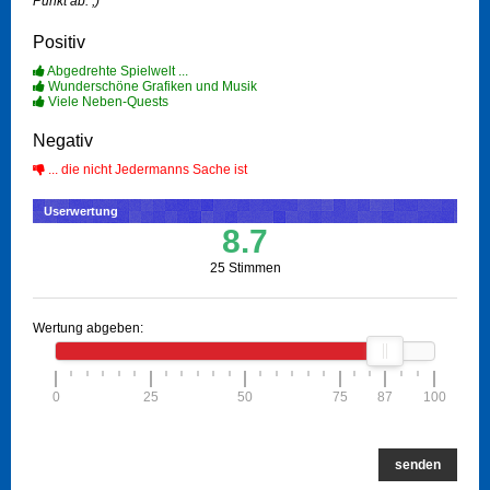
Punkt ab. ;)
Positiv
Abgedrehte Spielwelt ...
Wunderschöne Grafiken und Musik
Viele Neben-Quests
Negativ
... die nicht Jedermanns Sache ist
Userwertung
8.7
25 Stimmen
Wertung abgeben:
0
25
50
75
87
100
senden