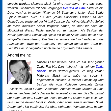
gerecht wurden. Majora‘s Mask ist eine Ausnahme - und das sogar
wörtlich. Zusammen mit dem Vorgänger
Ocarina of Time
bildet es ein
Duo, welches in keiner Nintendo 64 Sammlung fehlen darf. Beide
Spiele wurden auch auf der „Zelda Collectors Edition“ für den
GameCube, sowie auf der Virtual Console der Wii veröffentlicht. Solltet
ihr diese Klassiker bisher verpasst haben, so habt ihr noch die
Möglichkeit, diesen Fehler wieder gut zu machen. Als Besitzer der
zuerst genannten Sammlung spiele ich beide Spiele auch heute noch
mit großer Begeisterung. Der Spaß ist unverändert vorhanden und die
Präsentation sowie das Gameplay sind immun gegen den Zahn der
Zeit. Was lest ihr eigentlich noch meine Ergüsse? Holt es euch!
Andrej meint:
Unsere Leser wissen, dass ich ein sehr großer
Zelda Fan bin. Dies habe ich mit meinem
Zelda
Special
unter Beweis gestellt. Ich mag
Zelda:
Majora's Mask
sehr, habe es sogar in
nagelneuem Zustand in meiner Sammlung und
besitze die vom Kollegen genannte Zelda:
Collector's Edition für den Gamecube. Aber ich würde Ocarina of Time
oder ein anderes Zelda diesem Teil jederzeit vorziehen. Das Ganze hat
nur einen einzigen Grund: das Zeit-Feature bei Majora's Mask. Ich bin
kein Freund davon! Nicht in Zelda, oder sonst einem anderen Spiel.
Daher ziehe ich persönlich der oben stehenden Wertung einen halben