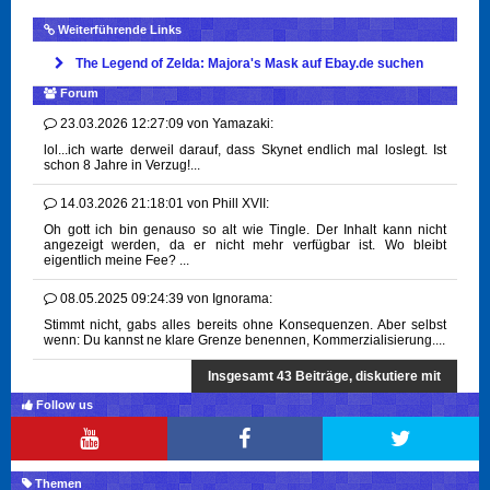
Weiterführende Links
The Legend of Zelda: Majora's Mask auf Ebay.de suchen
Forum
23.03.2026 12:27:09
von
Yamazaki:
lol...ich warte derweil darauf, dass Skynet endlich mal loslegt. Ist
schon 8 Jahre in Verzug!...
14.03.2026 21:18:01
von
Phill XVII:
Oh gott ich bin genauso so alt wie Tingle. Der Inhalt kann nicht
angezeigt werden, da er nicht mehr verfügbar ist. Wo bleibt
eigentlich meine Fee? ...
08.05.2025 09:24:39
von
Ignorama:
Stimmt nicht, gabs alles bereits ohne Konsequenzen. Aber selbst
wenn: Du kannst ne klare Grenze benennen, Kommerzialisierung....
Insgesamt 43 Beiträge, diskutiere mit
Follow us
Themen