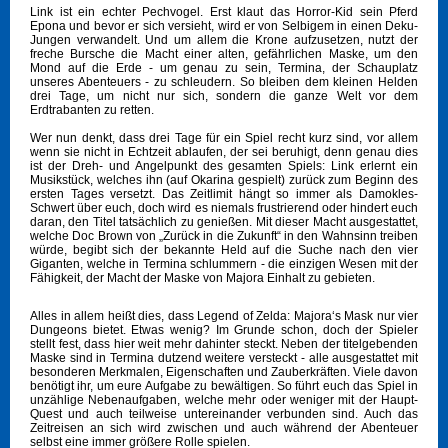
Link ist ein echter Pechvogel. Erst klaut das Horror-Kid sein Pferd
Epona und bevor er sich versieht, wird er von Selbigem in einen Deku-
Jungen verwandelt. Und um allem die Krone aufzusetzen, nutzt der
freche Bursche die Macht einer alten, gefährlichen Maske, um den
Mond auf die Erde - um genau zu sein, Termina, der Schauplatz
unseres Abenteuers - zu schleudern. So bleiben dem kleinen Helden
drei Tage, um nicht nur sich, sondern die ganze Welt vor dem
Erdtrabanten zu retten.
Wer nun denkt, dass drei Tage für ein Spiel recht kurz sind, vor allem
wenn sie nicht in Echtzeit ablaufen, der sei beruhigt, denn genau dies
ist der Dreh- und Angelpunkt des gesamten Spiels: Link erlernt ein
Musikstück, welches ihn (auf Okarina gespielt) zurück zum Beginn des
ersten Tages versetzt. Das Zeitlimit hängt so immer als Damokles-
Schwert über euch, doch wird es niemals frustrierend oder hindert euch
daran, den Titel tatsächlich zu genießen. Mit dieser Macht ausgestattet,
welche Doc Brown von „Zurück in die Zukunft“ in den Wahnsinn treiben
würde, begibt sich der bekannte Held auf die Suche nach den vier
Giganten, welche in Termina schlummern - die einzigen Wesen mit der
Fähigkeit, der Macht der Maske von Majora Einhalt zu gebieten.
Alles in allem heißt dies, dass Legend of Zelda: Majora‘s Mask nur vier
Dungeons bietet. Etwas wenig? Im Grunde schon, doch der Spieler
stellt fest, dass hier weit mehr dahinter steckt. Neben der titelgebenden
Maske sind in Termina dutzend weitere versteckt - alle ausgestattet mit
besonderen Merkmalen, Eigenschaften und Zauberkräften. Viele davon
benötigt ihr, um eure Aufgabe zu bewältigen. So führt euch das Spiel in
unzählige Nebenaufgaben, welche mehr oder weniger mit der Haupt-
Quest und auch teilweise untereinander verbunden sind. Auch das
Zeitreisen an sich wird zwischen und auch während der Abenteuer
selbst eine immer größere Rolle spielen.