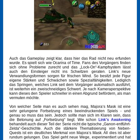
Auch das Gameplay zeigt klar, dass hier das Rad nicht neu erfunden
wurde. Es spielt sich wie Ocarina of Time. Fans des Vorgängers finden
sich ohne Probleme zurecht und das „Lock-On“-Kampfsystem lässt
auch den Einsteiger nicht ins Schwitzen geraten. Link‘s neue
Verwandlungsformen sorgen für frischen Wind. So besitzt jede Figur
eigene Stärken und Schwächen sowie Spezialfähigkeiten. Lediglich
das Springen, welches Link seit dem Vorgänger automatisch ausführt,
ist weiterhin ein zweischneidiges Schwert. Je nach Kameraperspektive
kann dieses den Spieler schneller in einen Abgrund befördern, als man
vermuten möchte.
Von welcher Seite man es auch sehen mag, Majora‘s Mask ist eine
sehr gelungene Fortsetzung eines beeindruckenden Spiels - und
genau so muss das sein. Jedoch sollte man sich im Klaren sein, dass
die Betonung auf „Fortsetzung“ liegt. Wie schon
Link's Awakening
behandelt auch dieser Teil der Serie nicht die typische „Ganon-entführt-
Zelda“-Geschichte. Auch die stärkere Thematisierung von Neben-
Quests ist ein deutliches Merkmal von Majora‘s Mask. All dies ist aber
rundum gelungen. Das Spiel geht neue Wege, experimentiert und hat