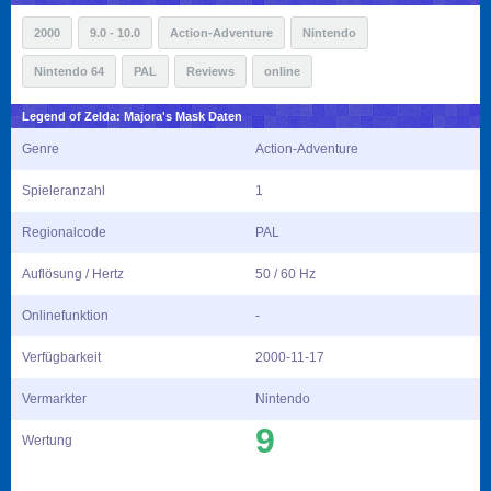
2000
9.0 - 10.0
Action-Adventure
Nintendo
Nintendo 64
PAL
Reviews
online
Legend of Zelda: Majora's Mask Daten
Genre
Action-Adventure
Spieleranzahl
1
Regionalcode
PAL
Auflösung / Hertz
50 / 60 Hz
Onlinefunktion
-
Verfügbarkeit
2000-11-17
Vermarkter
Nintendo
9
Wertung