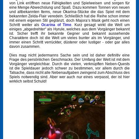
von Link eröffnen neue Fähigkeiten und Spielweisen und sorgen für
eine Menge Abwechslung und Spaß. Dazu kommen Tonnen von neuen
und altbekannten Items, neue Okarina-Stücke die das Spiel mit dem
bekannten Zelda-Flair veredeln. Schließlich hat die Reihe schon immer
mit einem eigenen Stil geglänzt, doch Majora‘s Mask geht noch einen
Schritt weiter als
Ocarina of Time
. Kurz gesagt wirkt die Welt um
einiges „abgedrehter“ als Hyrule, welches aus dem Vorgänger bekannt
ist. Sicher trefft ihr bekannte Gegner und bekannt aussehende
Charaktere doch ist die Welt um vieles bunter als im Vorgänger, und
immer einen Schritt verrückter, düsterer oder lustiger - oder gar alles
davon zusammen.
Dies mag nicht jedermanns Sache sein und ist daher definitiv eine
Frage des persönlichen Geschmacks. Der Umfang der Welt ist mit dem
Vorgänger vergleichbar. Durch die vielen, verknüpften Neben-Quests
ist die Spieldauer jedoch schwer zu bestimmen, vor allem durch die
Tatsache, dass nicht alle Nebenaufgaben zwingend zum Abschluss des
Spiels notwendig sind. Aber wer auch nur eines verpasst, der ist hier
wirklich selbst Schuld!