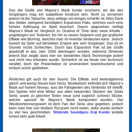
Das die Grafik von Majora‘s Mask bunter erscheint, als die des
Vorgängers mag ein subjektiver Eindruck sein. Nicht zu verneinen
jedoch ist die Tatsache, dass selbige um einiges schärfer ist. Alles Dank
des (leider zwingend benötigten) Expansion Paks, welches euch eine
höhere Auflösung im Spiel beschert. Davon abgesehen verfügt
Majora‘s Mask im Vergleich zu Ocarina of Time über neue Inhalte -
angefangen von Texturen, bis hin zu neuen Gegnern und gar grafische
Effekte wie Blurring, welches man im Inventar bestaunen kann. Jedoch
basiert da Spiel auf derselben Engine wie sein Vorgänger. Das ist im
Grunde nichts Schlechtes. Durch das Expansion Pak ist die Grafik
glaubhaft in das Jahr 2000 übertragen worden, während Nintendo
jedoch klar zeigte, dass hier ein bewährtes Stück Technologie poliert
und nicht neu erfunden wurde. Sicherlich ist sie heute rein technisch
veraltet, doch die Präsentation ist unverändert beeindruckend und
einfach schön geblieben.
Ähnliches gilt auch für den Sound. Die Effekte sind weitestgehend
gleich und wenig Neues kam hinzu. Musikalisch befindet sich Majora‘s
Mask auf hohem Niveau, was die Fähigkeiten des Nintendo 64 betrifft.
Der Spieler hört eine Mixtur aus alten bekannten Stücken der Zelda
Serie, sowie zu gleichen Teilen neue (und zugleich schöne) Stücke,
welche speziell für Majora‘s Mask komponiert wurden. Der
Wiedererkennungswert ist dem Fan der Serie also gegeben, jedoch
kann man hier von bloßem Recyceln nicht reden, dafür wurde einfach
zu viel neu geschrieben.
Nintendo Soundguru Koji Kondo
leistete
erneut sehr gute Arbeit.