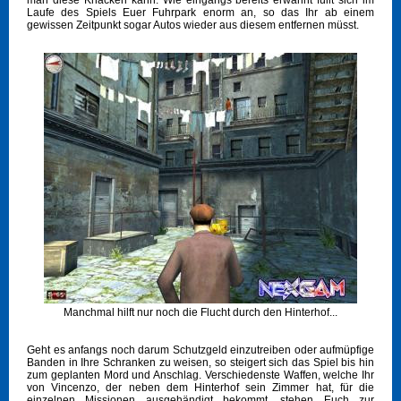
man diese Knacken kann. Wie eingangs bereits erwähnt füllt sich im
Laufe des Spiels Euer Fuhrpark enorm an, so das Ihr ab einem
gewissen Zeitpunkt sogar Autos wieder aus diesem entfernen müsst.
Manchmal hilft nur noch die Flucht durch den Hinterhof...
Geht es anfangs noch darum Schutzgeld einzutreiben oder aufmüpfige
Banden in Ihre Schranken zu weisen, so steigert sich das Spiel bis hin
zum geplanten Mord und Anschlag. Verschiedenste Waffen, welche Ihr
von Vincenzo, der neben dem Hinterhof sein Zimmer hat, für die
einzelnen Missionen ausgehändigt bekommt, stehen Euch zur