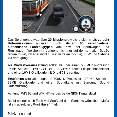
Das Spiel geht etwas über
20 Missionen
, welche sich in
bis zu acht
Untermissionen
aufteilen. Euch stehen
60 verschiedene,
authentische Fahrzeugtypen
vom Pkw über Sportwagen und
Rennwagen (welchen Ihr übrigens nicht nur auf der normalen Straße
fahren müsst, ich aber nicht zu viel verraten möchte), LKW und Cabrios
zur Verfügung.
Als
Mindestvoraussetzung
solltet Ihr über einen 500MHz Prozessor,
96MB Speicher, 16x CD-ROM, 1,8 GB!!!!!! freien Festplattenspeicher
und einer 16MB Grafikkarte mit DirektX 8.1 verfügen.
Empfohlen
wird allerdings ein 700MHz Prozessor, 128 MB Speicher,
32MB Grafikkarte und einer Soundkarte mit Surround Sound
Unterstützung.
Achtung: WIN 95 und WIN NT werden beide
NICHT
unterstützt
Bleibt mir nur noch Euch viel Spaß bei dem Game zu wünschen. Mafia
ist ein absoluter
„Must Have“
Titel.
Stefan meint: