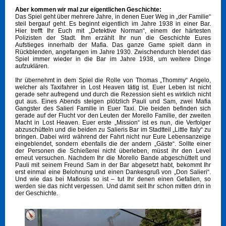
Aber kommen wir mal zur eigentlichen Geschichte:
Das Spiel geht über mehrere Jahre, in denen Euer Weg in „der Familie“
steil bergauf geht. Es beginnt eigentlich im Jahre 1938 in einer Bar.
Hier trefft Ihr Euch mit „Detektive Norman“, einem der härtesten
Polizisten der Stadt. Ihm erzählt Ihr nun die Geschichte Eures
Aufstieges innerhalb der Mafia. Das ganze Game spielt dann in
Rückblenden, angefangen im Jahre 1930. Zwischendurch blendet das
Spiel immer wieder in die Bar im Jahre 1938, um weitere Dinge
aufzuklären.
Ihr übernehmt in dem Spiel die Rolle von Thomas „Thommy“ Angelo,
welcher als Taxifahrer in Lost Heaven tätig ist. Euer Leben ist nicht
gerade sehr aufregend und durch die Rezession sieht es wirklich nicht
gut aus. Eines Abends steigen plötzlich Pauli und Sam, zwei Mafia
Gangster des Salieri Familie in Euer Taxi. Die beiden befinden sich
gerade auf der Flucht vor den Leuten der Morello Familie, der zweiten
Macht in Lost Heaven. Euer erste „Mission“ ist es nun, die Verfolger
abzuschütteln und die beiden zu Salieris Bar im Stadtteil „Little Italy“ zu
bringen. Dabei wird während der Fahrt nicht nur Eure Lebensanzeige
eingeblendet, sondern ebenfalls die der andern „Gäste“. Sollte einer
der Personen die Schießerei nicht überleben, müsst ihr den Level
erneut versuchen. Nachdem Ihr die Morello Bande abgeschüttelt und
Pauli mit seinem Freund Sam in der Bar abgesetzt habt, bekommt Ihr
erst einmal eine Belohnung und einen Dankesgruß von „Don Salieri“.
Und wie das bei Mafiosis so ist – tut Ihr denen einen Gefallen, so
werden sie das nicht vergessen. Und damit seit Ihr schon mitten drin in
der Geschichte.