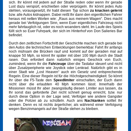
sich. Ihr könnt mit jedem auf der Straße reden oder wenn ihr gerade
Lust dazu verspürt, erschießen oder verprügeln. Ihr könnt jedes Auto
stehlen, vorausgesetzt, ihr habt diesen Typ schon
zu knacken gelernt
bzw. alle Autos kidnappen. Dabei reißt Ihr dann den eigentlichen Fahrer
heraus mit netten Worten wie: „Raus aus meinem Wagen“. Dies macht
gerade bei Verfolgungen Sinn, wenn Euer eigentliches Fahrzeug nicht
mehr fahrtauglich ist, oder es noch woanders steht. Im Laufe des Spiels
füllt sich so Euer Fuhrpark, der sich im Hinterhof von Don Salieries Bar
befindet.
Durch den zeitlichen Fortschritt der Geschichte machen sich gerade bei
den Autos die technischen Entwicklungen bemerkbar. Fahrt Ihr anfangs
noch mühsam die Brücken rauf und kommt auf der geraden mal auf
knappe 50 Mph, so könnt Ihr später mit über 100 Mph durch die Stadt
rasen. Das erfordert dann natürlich einiges Geschick von Euch,
zumindest, wenn Ihr die
Fahrzeuge
über die Tastatur steuert und nicht
über Zusatzperipherie wie Joystick oder Lenkrad. Natürlich gibt es in
einer Stadt wie „Lost Heaven“ auch ein Gesetz und entsprechende
Regeln. Eine dieser Regeln ist für die Höchstgeschwindigkeit. So könnt
Ihr über die F5-Taste den
Speedlimiter
einschalten, der Euch dann
nicht über die erlaubten 40 Mph kommen lässt. Innerhalb der
Missionen müsst Ihr aber zwangsläufig diesen Limiter aus lassen, da
Ihr sonst das geforderte Ziel nicht schnell genug erreicht, bzw. nur
durch diese Option in der Lage seid, Verfolger wie andere Gangster
oder die Polizei ab zu schütteln. Auch ans
Nachtanken
solltet Ihr
denken. Denn es ist nichts ärgerlicher, als während einer Verfolgung
wegen Benzinmangels auf der Straße stehen zu bleiben.