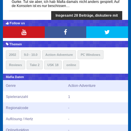
Gurke. Tut sie aber, ich hab Mafia damals nicht anders gespielt. Auf
de Konsolen ist es nur beschissen....
Insgesamt 28 Beiträge, diskutiere mit
Follow us
Themen
2002
9.0 - 10.0
Action-Adventure
PC Windows
Reviews
Take 2
USK 18
online
Mafia Daten
Genre
Action-Adventure
Spieleranzahl
1
Regionalcode
-
Auflösung / Hertz
-
Onlinefunktion
-