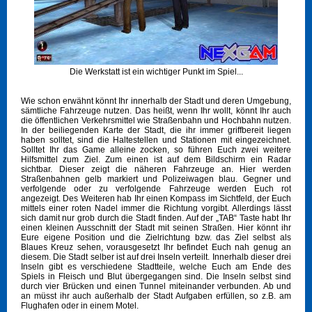
Die Werkstatt ist ein wichtiger Punkt im Spiel...
Wie schon erwähnt könnt Ihr innerhalb der Stadt und deren Umgebung,
sämtliche Fahrzeuge nutzen. Das heißt, wenn Ihr wollt, könnt Ihr auch
die öffentlichen Verkehrsmittel wie Straßenbahn und Hochbahn nutzen.
In der beiliegenden Karte der Stadt, die ihr immer griffbereit liegen
haben solltet, sind die Haltestellen und Stationen mit eingezeichnet.
Solltet Ihr das Game alleine zocken, so führen Euch zwei weitere
Hilfsmittel zum Ziel. Zum einen ist auf dem Bildschirm ein Radar
sichtbar. Dieser zeigt die näheren Fahrzeuge an. Hier werden
Straßenbahnen gelb markiert und Polizeiwagen blau. Gegner und
verfolgende oder zu verfolgende Fahrzeuge werden Euch rot
angezeigt. Des Weiteren hab Ihr einen Kompass im Sichtfeld, der Euch
mittels einer roten Nadel immer die Richtung vorgibt. Allerdings lässt
sich damit nur grob durch die Stadt finden. Auf der „TAB“ Taste habt Ihr
einen kleinen Ausschnitt der Stadt mit seinen Straßen. Hier könnt ihr
Eure eigene Position und die Zielrichtung bzw. das Ziel selbst als
Blaues Kreuz sehen, vorausgesetzt Ihr befindet Euch nah genug an
diesem. Die Stadt selber ist auf drei Inseln verteilt. Innerhalb dieser drei
Inseln gibt es verschiedene Stadtteile, welche Euch am Ende des
Spiels in Fleisch und Blut übergegangen sind. Die Inseln selbst sind
durch vier Brücken und einen Tunnel miteinander verbunden. Ab und
an müsst ihr auch außerhalb der Stadt Aufgaben erfüllen, so z.B. am
Flughafen oder in einem Motel.