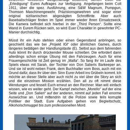
„Erledigung“ Eures Auftrages zur Verfügung. Angefangen beim Colt
1911, über die spez. Ausführung, eine S&W Magnum, Pumpgun,
Thomson Maschinengewehr, Präzisionsgewehren und sogar einer
original sizilianischen abgesägten Schrotflinte. Aber auch
Baseballschläger finden im Spiel immer wieder Ihren Einsatzzweck.
Die Kamera befindet sich hierbei in der „Third Person“. Sollte eine
Wand in Eurem Rücken sein, so wird Euer Charakter in gewohnter PC-
Manier durchsichtig.
Müsst ihr ein Auto stehlen oder einen Gegenstand anbringen, so
geschieht das wie bei „Projekt IGI“ oder ähnlichen Games, durch
längeres betätigen der Handlungstaste (E). Selbst aus dem fahrenden
Auto könnt Ihr durch drückender Mouse schießen. Die erfordert dann
allerdings schon einige Übung mit den Fahrzeugen. Auch für eine
Frauengeschichte ist Zeit genug im „Mafia“. So fang Ihr im Laufe des
Spiels etwas mit Sarah, der Tochter von Don Salieris Barkeeper an.
Und sie ist wohl neben Frank, dem Buchhalter vom Boss, auch mit ein
Grund dafür, dass Ihr über den Sinn Eurer Arbeit ins Grübeln kommt. Ich
möchte an dieser Stelle aber auch nicht zu viel über die Story an sich
und die einzelnen Mission erzählen. Den all zu oft nimmt diese
Wendungen und fesselt Euch erneut an den Rechner. Man will einfach
wissen, wie es weiter geht. Der Kampf zwischen „Morello“ auf der eine
Seite und „Don Salieri“ auf der anderen, nimmt auf jeden Fall enorme
Auswüchse an. Und mittendrin ist die Polizei sowie teils korrupte
Politiker der Stadt. Eure Aufgaben gehen von Begleitschutz,
Alkoholschmuggel bis zum professionellen Mord.