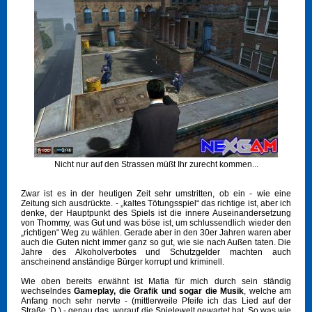
Nicht nur auf den Strassen müßt Ihr zurecht kommen...
Zwar ist es in der heutigen Zeit sehr umstritten, ob ein - wie eine
Zeitung sich ausdrückte. - „kaltes Tötungsspiel“ das richtige ist, aber ich
denke, der Hauptpunkt des Spiels ist die innere Auseinandersetzung
von Thommy, was Gut und was böse ist, um schlussendlich wieder den
„richtigen“ Weg zu wählen. Gerade aber in den 30er Jahren waren aber
auch die Guten nicht immer ganz so gut, wie sie nach Außen taten. Die
Jahre des Alkoholverbotes und Schutzgelder machten auch
anscheinend anständige Bürger korrupt und kriminell.
Wie oben bereits erwähnt ist Mafia für mich durch sein ständig
wechselndes
Gameplay, die Grafik und sogar die Musik
, welche am
Anfang noch sehr nervte - (mittlerweile Pfeife ich das Lied auf der
Straße :D ) - genau das, worauf die Spielewelt gewartet hat. So was wie