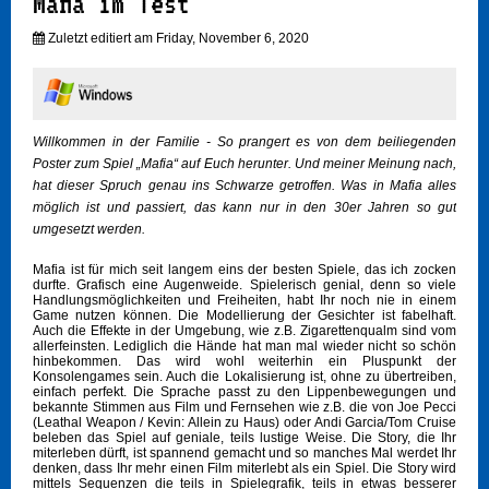
Mafia im Test
Zuletzt editiert am Friday, November 6, 2020
Willkommen in der Familie - So prangert es von dem beiliegenden
Poster zum Spiel „Mafia“ auf Euch herunter. Und meiner Meinung nach,
hat dieser Spruch genau ins Schwarze getroffen. Was in Mafia alles
möglich ist und passiert, das kann nur in den 30er Jahren so gut
umgesetzt werden.
Mafia ist für mich seit langem eins der besten Spiele, das ich zocken
durfte. Grafisch eine Augenweide. Spielerisch genial, denn so viele
Handlungsmöglichkeiten und Freiheiten, habt Ihr noch nie in einem
Game nutzen können. Die Modellierung der Gesichter ist fabelhaft.
Auch die Effekte in der Umgebung, wie z.B. Zigarettenqualm sind vom
allerfeinsten. Lediglich die Hände hat man mal wieder nicht so schön
hinbekommen. Das wird wohl weiterhin ein Pluspunkt der
Konsolengames sein. Auch die Lokalisierung ist, ohne zu übertreiben,
einfach perfekt. Die Sprache passt zu den Lippenbewegungen und
bekannte Stimmen aus Film und Fernsehen wie z.B. die von Joe Pecci
(Leathal Weapon / Kevin: Allein zu Haus) oder Andi Garcia/Tom Cruise
beleben das Spiel auf geniale, teils lustige Weise. Die Story, die Ihr
miterleben dürft, ist spannend gemacht und so manches Mal werdet Ihr
denken, dass Ihr mehr einen Film miterlebt als ein Spiel. Die Story wird
mittels Sequenzen die teils in Spielegrafik, teils in etwas besserer