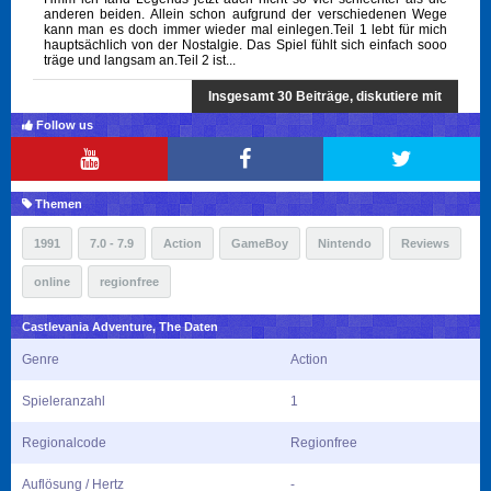
anderen beiden. Allein schon aufgrund der verschiedenen Wege
kann man es doch immer wieder mal einlegen.Teil 1 lebt für mich
hauptsächlich von der Nostalgie. Das Spiel fühlt sich einfach sooo
träge und langsam an.Teil 2 ist...
Insgesamt 30 Beiträge, diskutiere mit
Follow us
Themen
1991
7.0 - 7.9
Action
GameBoy
Nintendo
Reviews
online
regionfree
Castlevania Adventure, The Daten
Genre
Action
Spieleranzahl
1
Regionalcode
Regionfree
Auflösung / Hertz
-