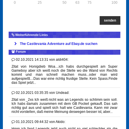
0
25
50
63
75
100
senden
Weiterführende Links
The Castlevania Adventure auf Ebay.de suchen
Forum
02.10.2021 14:13:31
von
aldi404:
Zitat von Honigdieb Woa....ich habs durchgespielt am Super
Gameboy aber ich weiß noch die Stelle wo die Wand von Rechts
kommt und man schnell machen muss...oder man wird
aufgespießt....Das war eine richtig frustige Stelle. Kein Spass.Finde
das Spiel jetzt...
02.10.2021 03:35:35
von
Undead:
Zitat von _2xs Ich weiß nicht was an Legends so schlimm sein soll.
Ich habs damals zusammen mit dem GB Pocket gekauft. Das sah
richtig gut aus und spielt sich halt wie Castlevania. Kann mir zwar
nicht vorstellen, daß meine Meinung deswegen besser ist, aber...
01.10.2021 09:44:32
von
Akido:
Hmm ich fand Legends jetzt auch nicht so viel schlechter als die