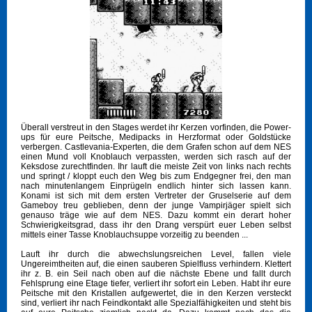
Überall verstreut in den Stages werdet ihr Kerzen vorfinden, die Power-
ups für eure Peitsche, Medipacks in Herzformat oder Goldstücke
verbergen. Castlevania-Experten, die dem Grafen schon auf dem NES
einen Mund voll Knoblauch verpassten, werden sich rasch auf der
Keksdose zurechtfinden. Ihr lauft die meiste Zeit von links nach rechts
und springt / kloppt euch den Weg bis zum Endgegner frei, den man
nach minutenlangem Einprügeln endlich hinter sich lassen kann.
Konami ist sich mit dem ersten Vertreter der Gruselserie auf dem
Gameboy treu geblieben, denn der junge Vampirjäger spielt sich
genauso träge wie auf dem NES. Dazu kommt ein derart hoher
Schwierigkeitsgrad, dass ihr den Drang verspürt euer Leben selbst
mittels einer Tasse Knoblauchsuppe vorzeitig zu beenden ...
Lauft ihr durch die abwechslungsreichen Level, fallen viele
Ungereimtheiten auf, die einen sauberen Spielfluss verhindern. Klettert
ihr z. B. ein Seil nach oben auf die nächste Ebene und fallt durch
Fehlsprung eine Etage tiefer, verliert ihr sofort ein Leben. Habt ihr eure
Peitsche mit den Kristallen aufgewertet, die in den Kerzen versteckt
sind, verliert ihr nach Feindkontakt alle Spezialfähigkeiten und steht bis