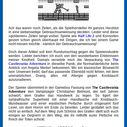
Ach das waren noch Zeiten, als die Spielhersteller ihr ganzes Herzblut
in eine siebenseitige Gebrauchsanweisung steckten. Leider sind diese
»goldenen« Zeiten lange vorbei. Spiele wie
Half Life 2
und Konsorten
geizen schon gleich überhaupt mit Dingen, die ich bei einem Game
nicht missen möchte - nämlich der Gebrauchsanweisung!
Doch dieser Artikel soll kein Rundumschlag gegen die Spieleindustrie
werden. Lieber berichten ich euch von den wunderbaren Erlebnissen
meiner Kindheit. Damals versetzte mich die Verpackung von
The
Castlevania Adventure
in dieselbe Panik, die Normalsterbliche beim
Anblick von Angela Merkel bekommen. Wo ein klassischer Bösewicht
sein Unwesen treibt, darf das passende Ebenbild nicht fehlen, mit dem
unersetzlichen Drang, alles mit Allergie gegen Knoblauch
auszuradieren.
Der Spieler übernimmt in der Gameboy Fassung von
The Castlevania
Adventure
den Vampirjäger Christopher Belmont, der seit Jahren
schwört, dem Grafen das Handwerk zu legen. So tigert der
sympathische Superheld mit einer Handtasche voll Knoblauch-
Mundwasser und einer elastischen Peitsche durch insgesamt fünf
Level, um dem Horror ein Ende zu bereiten. Leider gestaltet sich das
nicht so einfach. Auf dem Weg zum Schloss des Grafen stellt sich euch
einiges an Gegnern in den Weg, die ihr mithilfe eurer Peitsche ins
Reich der Toten schickt.