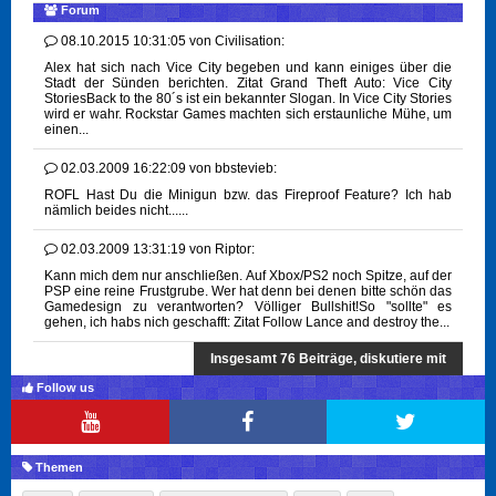
Forum
08.10.2015 10:31:05
von
Civilisation:
Alex hat sich nach Vice City begeben und kann einiges über die
Stadt der Sünden berichten. Zitat Grand Theft Auto: Vice City
StoriesBack to the 80´s ist ein bekannter Slogan. In Vice City Stories
wird er wahr. Rockstar Games machten sich erstaunliche Mühe, um
einen...
02.03.2009 16:22:09
von
bbstevieb:
ROFL Hast Du die Minigun bzw. das Fireproof Feature? Ich hab
nämlich beides nicht......
02.03.2009 13:31:19
von
Riptor:
Kann mich dem nur anschließen. Auf Xbox/PS2 noch Spitze, auf der
PSP eine reine Frustgrube. Wer hat denn bei denen bitte schön das
Gamedesign zu verantworten? Völliger Bullshit!So "sollte" es
gehen, ich habs nich geschafft: Zitat Follow Lance and destroy the...
Insgesamt 76 Beiträge, diskutiere mit
Follow us
Themen