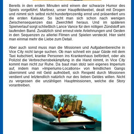
Bereits in den ersten Minuten wird einem der schwarze Humor des
Spiels vorgeführt. Martinez, unser Hauptfeldwebel, dealt mit Drogen
und nimmt sich selbst nicht hundertprozentig ernst und präsentiert uns
die ersten Kalauer. So lacht man sich schon nach wenigen
Zwischensequenzen das Zwerchfell heraus. Und im späteren
Spielverlauf sorgt schließlich Lance Vance für den nötigen Zündstoff am
laufenden Band. Zusätzlich sind erneut viele Anlehnungen und Gesten
in den Sequenzen zu allerlei Filmen und Spielen versteckt. Hier sieht
man einmal mehr die Liebe zum Detail.
Aber auch sonst muss man die Missionen und Aufgabenbereiche in
Vice City nicht lange suchen. Ob man schnell ein paar Gäste mit dem
Taxi kutschiert, kranke Personen ins Krankenhaus befördert, oder als
Polizist die Verbrechensbekämpfung in die Hand nimmt, in Vice City
kommt man nicht zur Ruhe. Da baut man stolz sein eigenes Imperium
auf, indem man »Imperiums-Locations« von feindlichen Gangs
übernimmt und mit Geld aufmöbelt, sich Respekt durch Missionen
verdient und letztendlich natürlich nur des lieben Geldes willen. Nicht
zu vergessen die unzähligen Hauptmissionen, welche die Story
vorantreiben.