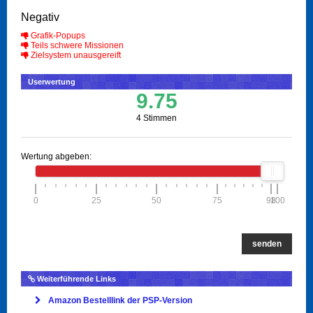
Negativ
Grafik-Popups
Teils schwere Missionen
Zielsystem unausgereift
Userwertung
9.75
4 Stimmen
Wertung abgeben:
0
25
50
75
98
100
senden
Weiterführende Links
Amazon Bestelllink der PSP-Version