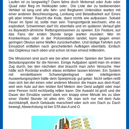
Laufen ist zu langweilig? Dann fahre doch Motorrad oder Auto oder
Quad oder flieg im Helikopter oder... Die Liste der zu bedienenden
Vehikel ist lang und alle fahr- und fliegbaren Untersätze warten mit
einer anderen Beschleunigung, Lenkung und Belastbarkeit auf. Eines
gilt aber immer: Raucht die Kiste, dann nichts wie aufpassen. Sobald
Feuer im Spiel ist, sollte man sein Transportgerät wechseln, ehe es
explodiert. Schwimmen darf Vic ebenfalls und im späteren Verlauf gibt
es Baywatch-ähnliche Rettungsmissionen zu spielen. Ein Feature, auf
das Fans der ersten Stunde lange warten mussten: Wer im
Krankenhaus oder in der Polizeistation landet, kann gegen einen
geringen Obulus seine Waffen zurückerhalten. Und lästige Fahrten zum
Einsatzort entfallen nach gescheiterten Aufträgen ebenfalls. Einfach
das Digikreuz nach oben und schon ist man erneut mittendrin.
Die Missionen sind auch wie bei allen anderen Spielen der Serie eine
Belastungsprobe für die Nerven. Einige Aufgaben spielt man im ersten
Zug durch, bei den nächsten drei braucht man zehn Versuche. Hier
hätte sich Rockstar endlich etwas einfallen lassen können. Ein System
mit einstellbarem Schwierigkeitsgrad oder intelligentem
Auswertungssystem hätte dem Spielprinzip gut getan. Nicht selten reißt
man sich bei der einen oder anderen Mission die Haare aus dem Kopf,
weil sein Auto auf den letzten fünf Metern den Geist aufgibt oder man
eine Person nicht rechtzeitig retten kann. Die Auwahl ist groß und die
Dauer der Einsätze variert stark von knapp einer Minute bis zu über
einer Viertel Stunde ist alles drin. Ob man sich nur mit dem Auto
durchkämpft, durch Gebäude marschiert oder sich von Dach zu Dach
bewegt, Abwechslung ist bei GTA das A und O.