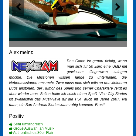
Alex meint:
Das Game ist genau richtig, wenn
man sich für 50 Euro eine UMD mit
gewissem Gegenwert zulegen
möchte. Die Missionen wissen lange zu unterhalten, die
Nebenmissionen erst recht. Zwar muss man sich teils an den kleineren
Bugs anstoßen, der Humor des Spiels und seiner Charaktere reißt es
aber wieder raus. Selten hatte ich solch einen Spaß. Vice City Stories
ist zweifelsfrei das Must-Have für die PSP, auch im Jahre 2007. Na
dann, ein San Andreas Stories kann ruhig kommen. Prost!
Positiv
Sehr umfangreich
Große Auswahl an Musik
Authentisches 80er-Flair