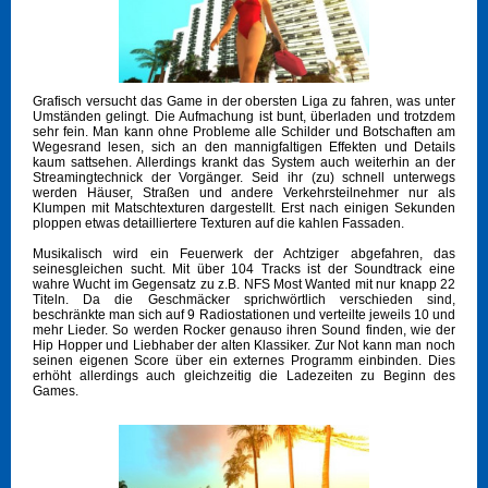
Grafisch versucht das Game in der obersten Liga zu fahren, was unter
Umständen gelingt. Die Aufmachung ist bunt, überladen und trotzdem
sehr fein. Man kann ohne Probleme alle Schilder und Botschaften am
Wegesrand lesen, sich an den mannigfaltigen Effekten und Details
kaum sattsehen. Allerdings krankt das System auch weiterhin an der
Streamingtechnick der Vorgänger. Seid ihr (zu) schnell unterwegs
werden Häuser, Straßen und andere Verkehrsteilnehmer nur als
Klumpen mit Matschtexturen dargestellt. Erst nach einigen Sekunden
ploppen etwas detailliertere Texturen auf die kahlen Fassaden.
Musikalisch wird ein Feuerwerk der Achtziger abgefahren, das
seinesgleichen sucht. Mit über 104 Tracks ist der Soundtrack eine
wahre Wucht im Gegensatz zu z.B. NFS Most Wanted mit nur knapp 22
Titeln. Da die Geschmäcker sprichwörtlich verschieden sind,
beschränkte man sich auf 9 Radiostationen und verteilte jeweils 10 und
mehr Lieder. So werden Rocker genauso ihren Sound finden, wie der
Hip Hopper und Liebhaber der alten Klassiker. Zur Not kann man noch
seinen eigenen Score über ein externes Programm einbinden. Dies
erhöht allerdings auch gleichzeitig die Ladezeiten zu Beginn des
Games.