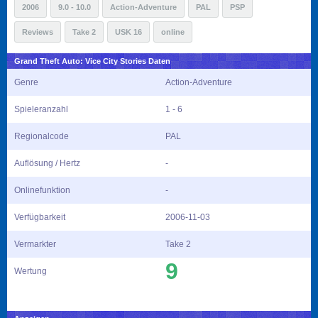
2006
9.0 - 10.0
Action-Adventure
PAL
PSP
Reviews
Take 2
USK 16
online
Grand Theft Auto: Vice City Stories Daten
Genre
Action-Adventure
Spieleranzahl
1 - 6
Regionalcode
PAL
Auflösung / Hertz
-
Onlinefunktion
-
Verfügbarkeit
2006-11-03
Vermarkter
Take 2
9
Wertung