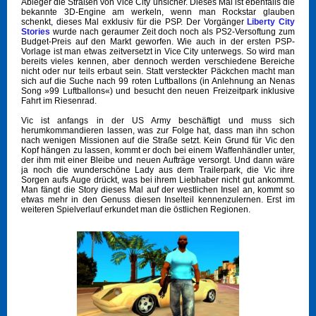
Ableger die Straßen von Vice City unsicher. Dieses Mal ist ebenfalls die
bekannte 3D-Engine am werkeln, wenn man Rockstar glauben
schenkt, dieses Mal exklusiv für die PSP. Der Vorgänger
Liberty City
Stories
wurde nach geraumer Zeit doch noch als PS2-Versoftung zum
Budget-Preis auf den Markt geworfen. Wie auch in der ersten PSP-
Vorlage ist man etwas zeitversetzt in Vice City unterwegs. So wird man
bereits vieles kennen, aber dennoch werden verschiedene Bereiche
nicht oder nur teils erbaut sein. Statt versteckter Päckchen macht man
sich auf die Suche nach 99 roten Luftballons (in Anlehnung an Nenas
Song »99 Luftballons«) und besucht den neuen Freizeitpark inklusive
Fahrt im Riesenrad.
Vic ist anfangs in der US Army beschäftigt und muss sich
herumkommandieren lassen, was zur Folge hat, dass man ihn schon
nach wenigen Missionen auf die Straße setzt. Kein Grund für Vic den
Kopf hängen zu lassen, kommt er doch bei einem Waffenhändler unter,
der ihm mit einer Bleibe und neuen Aufträge versorgt. Und dann wäre
ja noch die wunderschöne Lady aus dem Trailerpark, die Vic ihre
Sorgen aufs Auge drückt, was bei ihrem Liebhaber nicht gut ankommt.
Man fängt die Story dieses Mal auf der westlichen Insel an, kommt so
etwas mehr in den Genuss diesen Inselteil kennenzulernen. Erst im
weiteren Spielverlauf erkundet man die östlichen Regionen.