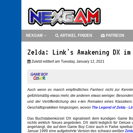
NEXGAM
ARTIKEL FINDEN
PATREON
Zelda: Link's Awakening DX im
Zuletzt editiert am Tuesday, January 12, 2021
Auch wenn es manch empfindliches Fanherz nicht zur Kenntnis 
gefühlsmäßig etwas mehr, die anderen etwas weniger. Besonders z
und der Veröffentlichung des x-ten Remakes eines Klassikers.
Geschäftspraktiken hingezogen, wovon
The Legend of Zelda - L
Das Buchstabenkürzel DX signalisiert dem kundigen Game Boy 
nichts wirklich Neues angeboten. DX steht lediglich für Delux
angehängt, die auf dem Game Boy Color auch in Farbe spielbar 
Januar 1999 eine aufgebohrte Version des schwarz-weißen
Zeld