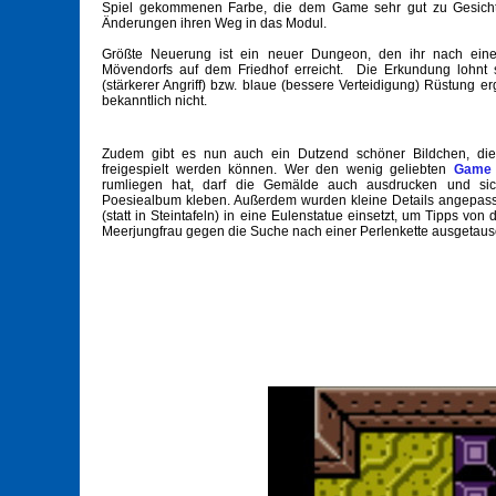
Spiel gekommenen Farbe, die dem Game sehr gut zu Gesicht 
Änderungen ihren Weg in das Modul.
Größte Neuerung ist ein neuer Dungeon, den ihr nach eine
Mövendorfs auf dem Friedhof erreicht. Die Erkundung lohnt s
(stärkerer Angriff) bzw. blaue (bessere Verteidigung) Rüstung er
bekanntlich nicht.
Zudem gibt es nun auch ein Dutzend schöner Bildchen, die
freigespielt werden können. Wer den wenig geliebten
Game 
rumliegen hat, darf die Gemälde auch ausdrucken und sic
Poesiealbum kleben. Außerdem wurden kleine Details angepasst: 
(statt in Steintafeln) in eine Eulenstatue einsetzt, um Tipps vo
Meerjungfrau gegen die Suche nach einer Perlenkette ausgetausc