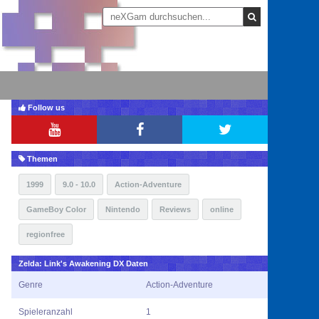
Follow us
Themen
1999
9.0 - 10.0
Action-Adventure
GameBoy Color
Nintendo
Reviews
online
regionfree
Zelda: Link's Awakening DX Daten
Genre
Action-Adventure
Spieleranzahl
1