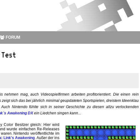
FORUM
 Test
nehmen mag, auch Videospielfirmen arbeiten profitorientiert. Die einen rein
eigt sich das bei jährlich minimal geupdateten Sportspielen, dreistem Ideenklau
 Auch Nintendo fühlte sich in seiner Geschichte zu diesen allzu verlockenden
ink´s Awakening DX
ein Liedchen singen kann...
Color Besitzer gleich: Hier wird
e und wurde einfachen Re-Releases
waren. Nintendo veröffentlichte im
a: Link's Awakening
. Außer der ins