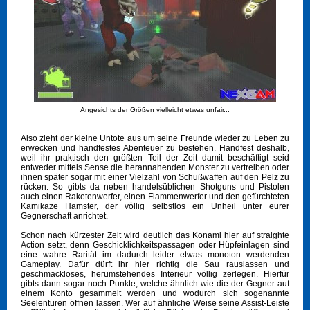
Angesichts der Größen vielleicht etwas unfair...
Also zieht der kleine Untote aus um seine Freunde wieder zu Leben zu
erwecken und handfestes Abenteuer zu bestehen. Handfest deshalb,
weil ihr praktisch den größten Teil der Zeit damit beschäftigt seid
entweder mittels Sense die herannahenden Monster zu vertreiben oder
ihnen später sogar mit einer Vielzahl von Schußwaffen auf den Pelz zu
rücken. So gibts da neben handelsüblichen Shotguns und Pistolen
auch einen Raketenwerfer, einen Flammenwerfer und den gefürchteten
Kamikaze Hamster, der völlig selbstlos ein Unheil unter eurer
Gegnerschaft anrichtet.
Schon nach kürzester Zeit wird deutlich das Konami hier auf straighte
Action setzt, denn Geschicklichkeitspassagen oder Hüpfeinlagen sind
eine wahre Rarität im dadurch leider etwas monoton werdenden
Gameplay. Dafür dürft ihr hier richtig die Sau rauslassen und
geschmackloses, herumstehendes Interieur völlig zerlegen. Hierfür
gibts dann sogar noch Punkte, welche ähnlich wie die der Gegner auf
einem Konto gesammelt werden und wodurch sich sogenannte
Seelentüren öffnen lassen. Wer auf ähnliche Weise seine Assist-Leiste