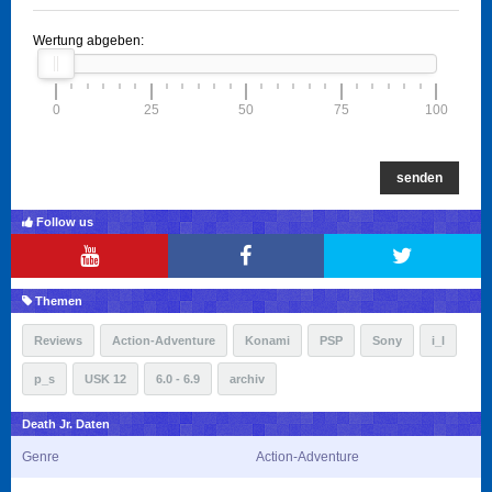
Wertung abgeben:
0
25
50
75
100
senden
Follow us
Themen
Reviews
Action-Adventure
Konami
PSP
Sony
i_l
p_s
USK 12
6.0 - 6.9
archiv
Death Jr. Daten
Genre
Action-Adventure