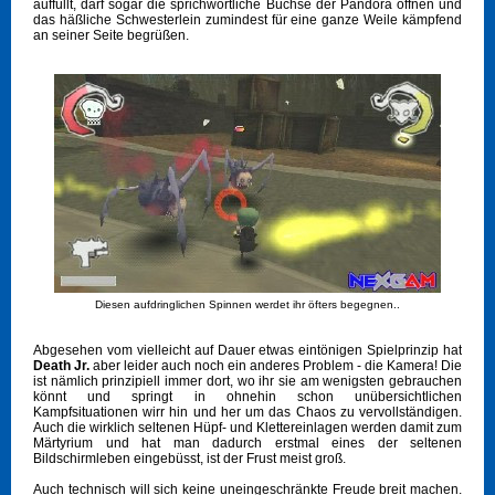
auffüllt, darf sogar die sprichwörtliche Büchse der Pandora öffnen und
das häßliche Schwesterlein zumindest für eine ganze Weile kämpfend
an seiner Seite begrüßen.
Diesen aufdringlichen Spinnen werdet ihr öfters begegnen..
Abgesehen vom vielleicht auf Dauer etwas eintönigen Spielprinzip hat
Death Jr.
aber leider auch noch ein anderes Problem - die Kamera! Die
ist nämlich prinzipiell immer dort, wo ihr sie am wenigsten gebrauchen
könnt und springt in ohnehin schon unübersichtlichen
Kampfsituationen wirr hin und her um das Chaos zu vervollständigen.
Auch die wirklich seltenen Hüpf- und Klettereinlagen werden damit zum
Märtyrium und hat man dadurch erstmal eines der seltenen
Bildschirmleben eingebüsst, ist der Frust meist groß.
Auch technisch will sich keine uneingeschränkte Freude breit machen.