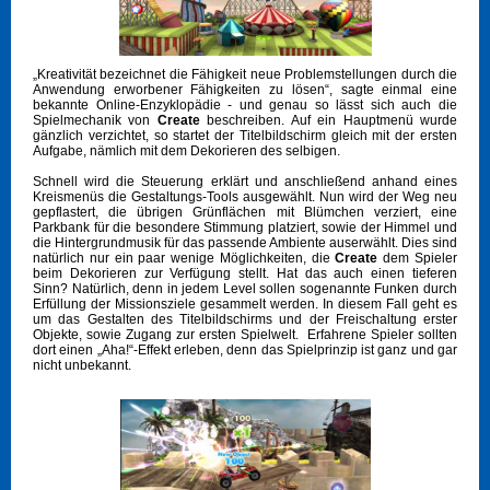
„Kreativität bezeichnet die Fähigkeit neue Problemstellungen durch die
Anwendung erworbener Fähigkeiten zu lösen“, sagte einmal eine
bekannte Online-Enzyklopädie - und genau so lässt sich auch die
Spielmechanik von
Create
beschreiben. Auf ein Hauptmenü wurde
gänzlich verzichtet, so startet der Titelbildschirm gleich mit der ersten
Aufgabe, nämlich mit dem Dekorieren des selbigen.
Schnell wird die Steuerung erklärt und anschließend anhand eines
Kreismenüs die Gestaltungs-Tools ausgewählt. Nun wird der Weg neu
gepflastert, die übrigen Grünflächen mit Blümchen verziert, eine
Parkbank für die besondere Stimmung platziert, sowie der Himmel und
die Hintergrundmusik für das passende Ambiente auserwählt. Dies sind
natürlich nur ein paar wenige Möglichkeiten, die
Create
dem Spieler
beim Dekorieren zur Verfügung stellt. Hat das auch einen tieferen
Sinn? Natürlich, denn in jedem Level sollen sogenannte Funken durch
Erfüllung der Missionsziele gesammelt werden. In diesem Fall geht es
um das Gestalten des Titelbildschirms und der Freischaltung erster
Objekte, sowie Zugang zur ersten Spielwelt. Erfahrene Spieler sollten
dort einen „Aha!“-Effekt erleben, denn das Spielprinzip ist ganz und gar
nicht unbekannt.