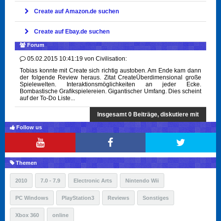
Create auf Amazon.de suchen
Create auf Ebay.de suchen
Forum
05.02.2015 10:41:19
von
Civilisation:
Tobias konnte mit Create sich richtig austoben. Am Ende kam dann
der folgende Review heraus. Zitat CreateÜberdimensional große
Spielewelten. Interaktionsmöglichkeiten an jeder Ecke.
Bombastische Grafikspielereien. Gigantischer Umfang. Dies scheint
auf der To-Do Liste...
Insgesamt 0 Beiträge, diskutiere mit
Follow us
Themen
2010
7.0 - 7.9
Electronic Arts
Nintendo Wii
PC Windows
PlayStation3
Reviews
Sonstiges
Xbox 360
online