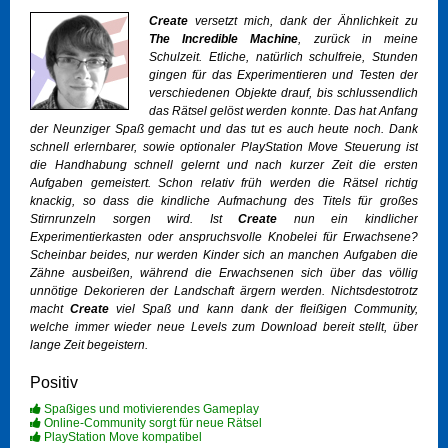
Create
versetzt mich, dank der Ähnlichkeit zu
The Incredible Machine
, zurück in meine
Schulzeit. Etliche, natürlich schulfreie, Stunden
gingen für das Experimentieren und Testen der
verschiedenen Objekte drauf, bis schlussendlich
das Rätsel gelöst werden konnte. Das hat Anfang
der Neunziger Spaß gemacht und das tut es auch heute noch. Dank
schnell erlernbarer, sowie optionaler
PlayStation Move
Steuerung ist
die Handhabung schnell gelernt und nach kurzer Zeit die ersten
Aufgaben gemeistert. Schon relativ früh werden die Rätsel richtig
knackig, so dass die kindliche Aufmachung des Titels für großes
Stirnrunzeln sorgen wird. Ist
Create
nun ein kindlicher
Experimentierkasten oder anspruchsvolle Knobelei für Erwachsene?
Scheinbar beides, nur werden Kinder sich an manchen Aufgaben die
Zähne ausbeißen, während die Erwachsenen sich über das völlig
unnötige Dekorieren der Landschaft ärgern werden. Nichtsdestotrotz
macht
Create
viel Spaß und kann dank der fleißigen Community,
welche immer wieder neue Levels zum Download bereit stellt, über
lange Zeit begeistern.
Positiv
Spaßiges und motivierendes Gameplay
Online-Community sorgt für neue Rätsel
PlayStation Move kompatibel