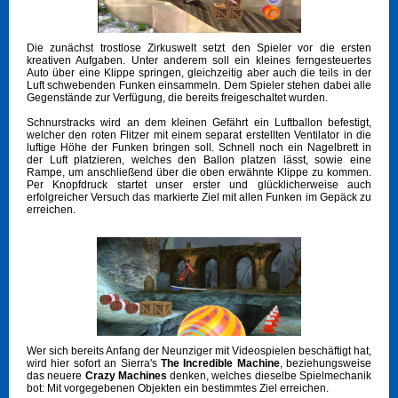
Die zunächst trostlose Zirkuswelt setzt den Spieler vor die ersten
kreativen Aufgaben. Unter anderem soll ein kleines ferngesteuertes
Auto über eine Klippe springen, gleichzeitig aber auch die teils in der
Luft schwebenden Funken einsammeln. Dem Spieler stehen dabei alle
Gegenstände zur Verfügung, die bereits freigeschaltet wurden.
Schnurstracks wird an dem kleinen Gefährt ein Luftballon befestigt,
welcher den roten Flitzer mit einem separat erstellten Ventilator in die
luftige Höhe der Funken bringen soll. Schnell noch ein Nagelbrett in
der Luft platzieren, welches den Ballon platzen lässt, sowie eine
Rampe, um anschließend über die oben erwähnte Klippe zu kommen.
Per Knopfdruck startet unser erster und glücklicherweise auch
erfolgreicher Versuch das markierte Ziel mit allen Funken im Gepäck zu
erreichen.
Wer sich bereits Anfang der Neunziger mit Videospielen beschäftigt hat,
wird hier sofort an Sierra's
The Incredible Machine
, beziehungsweise
das neuere
Crazy Machines
denken, welches dieselbe Spielmechanik
bot: Mit vorgegebenen Objekten ein bestimmtes Ziel erreichen.