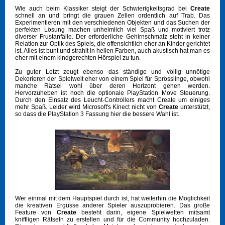
Wie auch beim Klassiker steigt der Schwierigkeitsgrad bei
Create
schnell an und bringt die grauen Zellen ordentlich auf Trab. Das
Experimentieren mit den verschiedenen Objekten und das Suchen der
perfekten Lösung machen unheimlich viel Spaß und motiviert trotz
diverser Frustanfälle. Der erforderliche Gehirnschmalz steht in keiner
Relation zur Optik des Spiels, die offensichtlich eher an Kinder gerichtet
ist. Alles ist bunt und strahlt in hellen Farben, auch akustisch hat man es
eher mit einem kindgerechten Hörspiel zu tun.
Zu guter Letzt zeugt ebenso das ständige und völlig unnötige
Dekorieren der Spielwelt eher von einem Spiel für Sprösslinge, obwohl
manche Rätsel wohl über deren Horizont gehen werden.
Hervorzuheben ist noch die optionale PlayStation Move Steuerung.
Durch den Einsatz des Leucht-Controllers macht Create um einiges
mehr Spaß. Leider wird Microsoft's Kinect nicht von
Create
unterstützt,
so dass die PlayStation 3 Fassung hier die bessere Wahl ist.
Wer einmal mit dem Hauptspiel durch ist, hat weiterhin die Möglichkeit
die kreativen Ergüsse anderer Spieler auszuprobieren. Das große
Feature von
Create
besteht darin, eigene Spielwelten mitsamt
kniffligen Rätseln zu erstellen und für die Community hochzuladen.