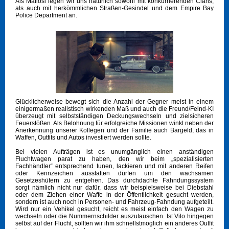
Als Mafiosi legen wir uns natürlich sowohl mit konkurrierenden Clans,
als auch mit herkömmlichen Straßen-Gesindel und dem Empire Bay
Police Department an.
Glücklicherweise bewegt sich die Anzahl der Gegner meist in einem
einigermaßen realistisch wirkenden Maß und auch die Freund/Feind-KI
überzeugt mit selbstständigen Deckungswechseln und zielsicheren
Feuerstößen. Als Belohnung für erfolgreiche Missionen winkt neben der
Anerkennung unserer Kollegen und der Familie auch Bargeld, das in
Waffen, Outfits und Autos investiert werden sollte.
Bei vielen Aufträgen ist es unumgänglich einen anständigen
Fluchtwagen parat zu haben, den wir beim „spezialisierten
Fachhändler“ entsprechend tunen, lackieren und mit anderen Reifen
oder Kennzeichen ausstatten dürfen um den wachsamen
Gesetzeshütern zu entgehen. Das durchdachte Fahndungssystem
sorgt nämlich nicht nur dafür, dass wir beispielsweise bei Diebstahl
oder dem Ziehen einer Waffe in der Öffentlichkeit gesucht werden,
sondern ist auch noch in Personen- und Fahrzeug-Fahndung aufgeteilt.
Wird nur ein Vehikel gesucht, reicht es meist einfach den Wagen zu
wechseln oder die Nummernschilder auszutauschen. Ist Vito hingegen
selbst auf der Flucht, sollten wir ihm schnellstmöglich ein anderes Outfit