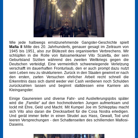
Wie jede halbwegs ernstzunehmende Gangster-Geschichte spielt
Mafia II
Mitte des 20. Jahrhunderts, genauer gesagt im Zeitraum von
1945 bis 1951, also zur Blütezeit des organisierten Verbrechens. Wir
schlüpfen in die Rolle von Italoamerikaner Vito Scaletta, der sein
Geburtsland Sizilien während des zweiten Weltkriegs gegen die
Deutschen verteidigt. Eine vermeintlich schwerwiegende Verletzung
verschafft im dauerhaften Fronturlaub, den er auch prompt dazu nutzt
sein Leben neu zu strukturieren. Zurück in den Staaten gewinnt er nach
den ersten, zarten Versuchen ehrlicher Arbeit recht schnell die
Erkenntnis dass sich damit weder viel Cash verdienen noch Schulden
zurückzahlen lassen und beginnt stattdessen eine Karriere als
Kleingangster.
Einige Gaunereien und diverse Fahr- und Auslieferungsjobs später
wird die „Familie“ auf den hochmotivierten Jungen aufmerksam und
lockt mit Ehre, Geld und Macht. Mit Kumpel Joe im Schlepptau macht
sich Vito also daran die Drecksarbeit für die Cosa Nostra erledigen.
Und gerät immer tiefer in einen Strudel aus Hass, Gewalt, Tod und
leeren Versprechungen - den Schattenseiten des schillernden Mafiosi-
Daseins.