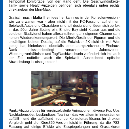
Tempomat komfortabel von der Hand geht. Die Geschwindigkeits-,
Tank- sowie Health-Anzeigen befinden sich ebenfalls unten rechts,
direkt neben der Mini-Map.
Grafisch mach
Mafia II
einiges her kann es in der Konsolenversion -
wie zu erwarten war - aber nicht mit der PC-Fassung aufnehmen.
Spielwelt, Autos und Charaktere sind toll designt und fügen sich perfekt
in das 50er Jahre Setting ein. Empire Bay sieht Klasse aus und die
belebten Stadtviertel haben allesamt ihren ganz eigenen Charme samt
hohen Wiedererkennungswert. Die Mimik/Gestik der Figuren und die
unzähligen kleinen Details, auf die Entwickler 2K sichtlich viel Wert
gelegt hat, hinterlassen ebenfalls einen ausgezeichneten Eindruck.
Dank missionsbedingt verschiedener Jahreszeiten,
Witterungsverhältnisse und Tag/Nachtwechseln verändert sich im Laufe
der Zeit natürlich auch die Spielwelt. Ausreichend optische
Abwechslung ist also geboten!
Punkt-Abzug gibt es für vereinzelt steife Animationen, diverse Pop Ups,
Nachladeruckler, beständiges Tearing - das vor allem in Innenräumen
auffällt - und die auffallend niedrige Konsolenauflösung. Im direkten
Vergleich geht die Xbox360-Version leicht in Führung, da die PS3-
Fassung auf einige Effekte wie Eisspiegelungen und Grastexturen