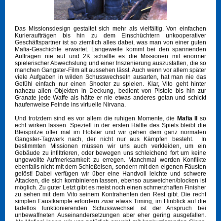
Das Missionsdesign gestaltet sich mehr als vielfältig. Von einfachen
Kurieraufträgen bis hin zu dem Einschüchtern unkooperativer
Geschäftspartner ist so ziemlich alles dabei, was man von einer guten
Mafia-Geschichte erwartet. Langeweile kommt bei den spannenden
Aufträgen nie auf und 2K schaffte es die Missionen mit enormer
spielerischer Abwechslung und einer Inszenierung auszustatten, die so
manchen Gangster-Film alt aussehen lässt. Auch wenn vor allem später
viele Aufgaben in wilden Schusswechseln ausarten, hat man nie das
Gefühl einfach nur einen Shooter zu spielen. Klar, Vito geht hinter
nahezu allen Objekten in Deckung, bedient von Pistole bis hin zur
Granate jede Waffe als hätte er nie etwas anderes getan und schickt
haufenweise Feinde ins virtuelle Nirvana.
Und trotzdem sind es vor allem die ruhigen Momente, die
Mafia II
so
echt wirken lassen. Speziell in der ersten Hälfte des Spiels bleibt die
Bleispritze öfter mal im Holster und wir gehen dem ganz normalen
Gangster-Tagwerk nach, der nicht nur aus Kämpfen besteht. In
bestimmten Missionen müssen wir uns auch verkleiden, um ein
Gebäude zu infiltrieren, oder bewegen uns schleichend fort um keine
ungewollte Aufmerksamkeit zu erregen. Manchmal werden Konflikte
ebenfalls nicht mit dem Schießeisen, sondern mit den eigenen Fäusten
gelöst! Dabei verfügen wir über eine Handvoll leichte und schwere
Attacken, die sich kombinieren lassen, ebenso ausweichen/blocken ist
möglich. Zu guter Letzt gibt es meist noch einen schmerzhaften Finisher
zu sehen mit dem Vito seinem Kontrahenten den Rest gibt. Die recht
simplen Faustkämpfe erfordern zwar etwas Timing, im Hinblick auf die
tadellos funktionierenden Schusswechsel ist der Anspruch bei
unbewaffneten Auseinandersetzungen aber eher gering ausgefallen.