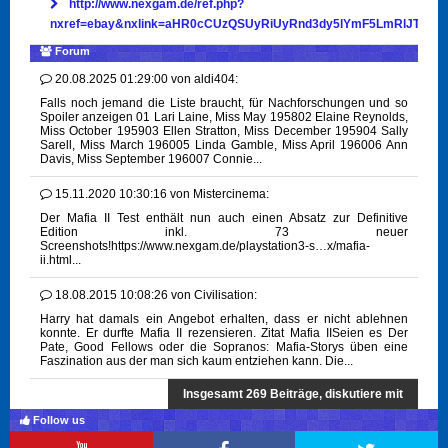
http://www.nexgam.de/ref.php?
nxref=ebay&nxlink=aHR0cCUzQSUyRiUyRnd3dy5lYmF5LmRlJTJ
Forum
20.08.2025 01:29:00
von
aldi404:
Falls noch jemand die Liste braucht, für Nachforschungen und so
Spoiler anzeigen 01 Lari Laine, Miss May 195802 Elaine Reynolds,
Miss October 195903 Ellen Stratton, Miss December 195904 Sally
Sarell, Miss March 196005 Linda Gamble, Miss April 196006 Ann
Davis, Miss September 196007 Connie...
15.11.2020 10:30:16
von
Mistercinema:
Der Mafia II Test enthält nun auch einen Absatz zur Definitive
Edition inkl. 73 neuer
Screenshots!https://www.nexgam.de/playstation3-s…x/mafia-
ii.html...
18.08.2015 10:08:26
von
Civilisation:
Harry hat damals ein Angebot erhalten, dass er nicht ablehnen
konnte. Er durfte Mafia II rezensieren. Zitat Mafia IISeien es Der
Pate, Good Fellows oder die Sopranos: Mafia-Storys üben eine
Faszination aus der man sich kaum entziehen kann. Die...
Insgesamt 269 Beiträge, diskutiere mit
Follow us