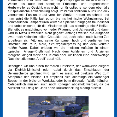
erstrecken. Dabei bekommen wir Empire Bay logischerweise sowohl im
Winter, als auch bei sonnigem Frühlings- und regnerischem
Herbstwetter zu Gesicht, was nicht nur für optische, sondern ebenfalls
für spielerische Abwechslung sorgt. Im Winter schlittern Autos und dick
vermummte Passanten auf vereisten Straßen herum, es schneit und
man spürt die Kälte fast schon bis ins heimische Wohnzimmer. Bei
sommerlichen Temperaturen wirkt die Spielwelt hingegen freundlicher
und unbeschwerter, für die Missionen gilt das allerdings nicht! Heißes
Blei gibt es unabhängig von jeder Witterung und Jahreszeit und damit
wird in
Mafia II
wahrlich nicht gegeizt. Anfangs weisen die Aufgaben
zwar noch Kleinkriminellen-Charakter auf, doch schon nach kurzer Zeit
arbeiteten sich Vito und seine Kumpanen hoch und verdienen ihre
Brötchen mit Raub, Mord, Schutzgelderpressung und dem Verkauf
heißer Ware. Dabei erleben wir die meisten Aufträge in einem
typischen Alltags-Rhythmus! Nach dem Aufstehen und Anziehen
morgens klingelt meist das Telefon oder wir finden eine anderweitige
Nachricht die neue „Arbeit“ parat hält.
Besorgten wir uns einen fahrbaren Untersatz, der wahlweise elegant
via Dietrich-Minispiel oder rabiat durch das Einschlagen der
Seitenscheibe geöffnet wird, geht es meist auf direktem Weg zum
Startpunkt der Mission. Oft empfiehlt sich allerdings ein vorheriger
Besuch in der örtlichen Werkstatt oder beim (il)legalen Waffenhändler!
Gelegentlich müssen auch noch Kollegen abgeholt werden, da die
Aussicht auf Erfolg bei Jobs ohne Rückendeckung niedrig ausfällt.