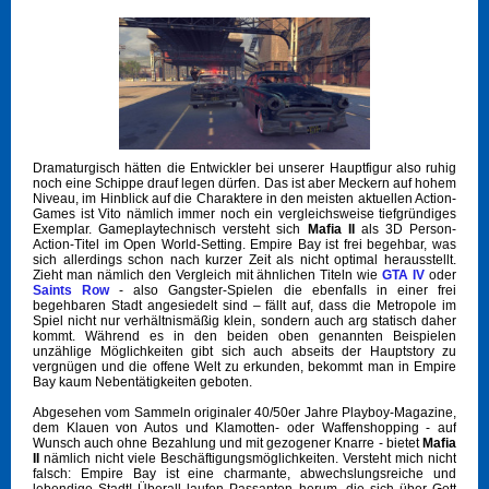
Dramaturgisch hätten die Entwickler bei unserer Hauptfigur also ruhig
noch eine Schippe drauf legen dürfen. Das ist aber Meckern auf hohem
Niveau, im Hinblick auf die Charaktere in den meisten aktuellen Action-
Games ist Vito nämlich immer noch ein vergleichsweise tiefgründiges
Exemplar. Gameplaytechnisch versteht sich
Mafia II
als 3D Person-
Action-Titel im Open World-Setting. Empire Bay ist frei begehbar, was
sich allerdings schon nach kurzer Zeit als nicht optimal herausstellt.
Zieht man nämlich den Vergleich mit ähnlichen Titeln wie
GTA IV
oder
Saints Row
- also Gangster-Spielen die ebenfalls in einer frei
begehbaren Stadt angesiedelt sind – fällt auf, dass die Metropole im
Spiel nicht nur verhältnismäßig klein, sondern auch arg statisch daher
kommt. Während es in den beiden oben genannten Beispielen
unzählige Möglichkeiten gibt sich auch abseits der Hauptstory zu
vergnügen und die offene Welt zu erkunden, bekommt man in Empire
Bay kaum Nebentätigkeiten geboten.
Abgesehen vom Sammeln originaler 40/50er Jahre Playboy-Magazine,
dem Klauen von Autos und Klamotten- oder Waffenshopping - auf
Wunsch auch ohne Bezahlung und mit gezogener Knarre - bietet
Mafia
II
nämlich nicht viele Beschäftigungsmöglichkeiten. Versteht mich nicht
falsch: Empire Bay ist eine charmante, abwechslungsreiche und