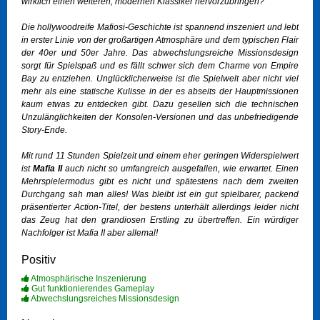
wirklich einen weiteren, modernen Klassiker hervorzubringen?
Die hollywoodreife Mafiosi-Geschichte ist spannend inszeniert und lebt
in erster Linie von der großartigen Atmosphäre und dem typischen Flair
der 40er und 50er Jahre. Das abwechslungsreiche Missionsdesign
sorgt für Spielspaß und es fällt schwer sich dem Charme von Empire
Bay zu entziehen. Unglücklicherweise ist die Spielwelt aber nicht viel
mehr als eine statische Kulisse in der es abseits der Hauptmissionen
kaum etwas zu entdecken gibt. Dazu gesellen sich die technischen
Unzulänglichkeiten der Konsolen-Versionen und das unbefriedigende
Story-Ende.
Mit rund 11 Stunden Spielzeit und einem eher geringen Widerspielwert
ist
Mafia II
auch nicht so umfangreich ausgefallen, wie erwartet. Einen
Mehrspielermodus gibt es nicht und spätestens nach dem zweiten
Durchgang sah man alles! Was bleibt ist ein gut spielbarer, packend
präsentierter Action-Titel, der bestens unterhält allerdings leider nicht
das Zeug hat den grandiosen Erstling zu übertreffen. Ein würdiger
Nachfolger ist Mafia II aber allemal!
Positiv
Atmosphärische Inszenierung
Gut funktionierendes Gameplay
Abwechslungsreiches Missionsdesign