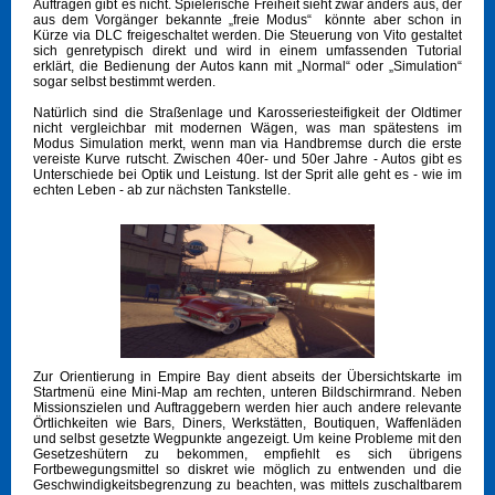
Aufträgen gibt es nicht. Spielerische Freiheit sieht zwar anders aus, der
aus dem Vorgänger bekannte „freie Modus“ könnte aber schon in
Kürze via DLC freigeschaltet werden. Die Steuerung von Vito gestaltet
sich genretypisch direkt und wird in einem umfassenden Tutorial
erklärt, die Bedienung der Autos kann mit „Normal“ oder „Simulation“
sogar selbst bestimmt werden.
Natürlich sind die Straßenlage und Karosseriesteifigkeit der Oldtimer
nicht vergleichbar mit modernen Wägen, was man spätestens im
Modus Simulation merkt, wenn man via Handbremse durch die erste
vereiste Kurve rutscht. Zwischen 40er- und 50er Jahre - Autos gibt es
Unterschiede bei Optik und Leistung. Ist der Sprit alle geht es - wie im
echten Leben - ab zur nächsten Tankstelle.
Zur Orientierung in Empire Bay dient abseits der Übersichtskarte im
Startmenü eine Mini-Map am rechten, unteren Bildschirmrand. Neben
Missionszielen und Auftraggebern werden hier auch andere relevante
Örtlichkeiten wie Bars, Diners, Werkstätten, Boutiquen, Waffenläden
und selbst gesetzte Wegpunkte angezeigt. Um keine Probleme mit den
Gesetzeshütern zu bekommen, empfiehlt es sich übrigens
Fortbewegungsmittel so diskret wie möglich zu entwenden und die
Geschwindigkeitsbegrenzung zu beachten, was mittels zuschaltbarem