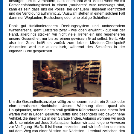
besorgen, um zu verhindern, dass er erkannt wird. Selbst wenn wir mit
Personenfahndungslevel in einem „sauberen“ Auto unterwegs sind,
kann es sein dass uns die Polizei bei genauem Hinsehen identifiziert
und die Verfolgung aufnimmt. Zur Auswahl stehen in einem solchen Fall
dann nur Weglaufen, Bestechung oder eine blutige Schießerei.
Dank gut funktionierendem Deckungssystem und umfassendem
Waffenarsenal geht Letzteres zwar - wie oben erwähnt - gut von der
Hand, allerdings stecken wir nicht viele Treffer ein und regenerieren
unsere Gesundheit nur bis zu einem gewissen Grad selbst. Beißt Vito
also ins Gras, heißt es zurück zum letzten Missions-Checkpoint!
Ansonsten wird nur automatisch, während des Schlafens in der
eigenen Bude gespeichert.
Um die Gesundheitsanzeige völlig zu erneuern, reicht ein Snack oder
eine erholsame Nachtruhe. Unsere Wohnung dient quasi als
Hauptquartier, neben einem prall gefüllten Kühlschrank und einem Bett
warten hier in Läden gekaufte Outfits und besonders lieb gewonnene
Vehikel, die ihren Platz in der Garage finden. Anfangs wohnen wir noch
als Untermieter auf Joes Sofa, später haben wir auch eigene Anwesen
zur Verfügung.
Mafia II
ist linear inszeniert und wir befinden uns stets
auf dem Weg von einer Mission zur Nächsten - Leerlauf zwischen den