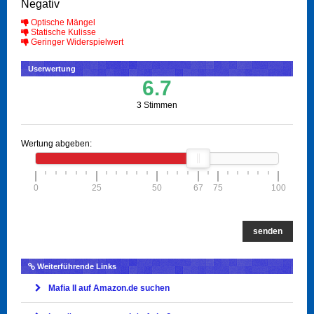
Negativ
Optische Mängel
Statische Kulisse
Geringer Widerspielwert
Userwertung
6.7
3 Stimmen
Wertung abgeben:
0
25
50
67
75
100
senden
Weiterführende Links
Mafia II auf Amazon.de suchen