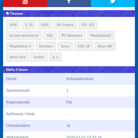
Themen
2020
1_10
2010
2K Games
8.0 - 8.9
Action-Adventure
PAL
PC Windows
PlayStation3
PlayStation 4
Reviews
Sony
USK 18
Xbox 360
Xbox One
online
p_s
Mafia II Daten
Genre
Actionadventure
Spieleranzahl
1
Regionalcode
Pal
Auflösung / Hertz
-
Onlinefunktion
Ja
Verfügbarkeit
2020-01-01 13:33:16