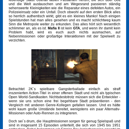
lebendige Stadt! Überall laufen Passanten herum, die sich über Gott
und die Welt austauschen und am Wegesrand passieren ständig
sehenswerte Kleinigkeiten wie die Reparatur eines defekten Autos, ein
Polizeieinsatz oder ein Unfall. Doch obwohl auf den ersten Blick alles
so herrlich authentisch wirkt, gibt es ein kleines Manko! Nach einigen
Spielstunden hat man alles gesehen und es macht schlichtweg kaum
Sinn die Metropole weiter zu erkunden. Das alles hört sich wesentlich
schlimmer an, als es ist.
Mafia II
ist kein
GTA
, und wenn ihr damit kein
Problem habt, wird es euch auch nichts ausmachen, auf
Nebenmissionen oder großartige Interaktionen mit der Spielwelt zu
verzichten.
Betrachtet 2K´s spielbare Gangsterballade einfach als straff
inszenierten Action-Titel in einer offenen Stadt und nicht als typischen
Open World-Sandkasten. Nichtsdestotrotz müssen sich die Entwickler -
wenn sie uns schon eine frei begehbare Stadt präsentieren - den
Vergleich mit anderen Genre-Kollegen gefallen lassen. Und es hätte
wohl kaum große Umstände bereitet, wenigstens ein paar Alternativ-
Missionen oder Auto-Rennen zu integrieren.
Doch sei´s drum, die Hauptmissionen sorgen für genug Spielspaß und
sind in insgesamt 15 Episoden unterteilt, die sich von 1945 bis 1951