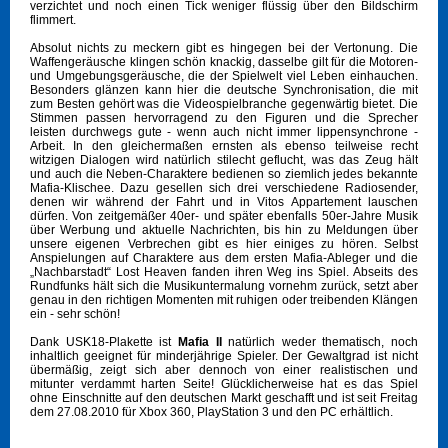
verzichtet und noch einen Tick weniger flüssig über den Bildschirm
flimmert.
Absolut nichts zu meckern gibt es hingegen bei der Vertonung. Die
Waffengeräusche klingen schön knackig, dasselbe gilt für die Motoren-
und Umgebungsgeräusche, die der Spielwelt viel Leben einhauchen.
Besonders glänzen kann hier die deutsche Synchronisation, die mit
zum Besten gehört was die Videospielbranche gegenwärtig bietet. Die
Stimmen passen hervorragend zu den Figuren und die Sprecher
leisten durchwegs gute - wenn auch nicht immer lippensynchrone -
Arbeit. In den gleichermaßen ernsten als ebenso teilweise recht
witzigen Dialogen wird natürlich stilecht geflucht, was das Zeug hält
und auch die Neben-Charaktere bedienen so ziemlich jedes bekannte
Mafia-Klischee. Dazu gesellen sich drei verschiedene Radiosender,
denen wir während der Fahrt und in Vitos Appartement lauschen
dürfen. Von zeitgemäßer 40er- und später ebenfalls 50er-Jahre Musik
über Werbung und aktuelle Nachrichten, bis hin zu Meldungen über
unsere eigenen Verbrechen gibt es hier einiges zu hören. Selbst
Anspielungen auf Charaktere aus dem ersten Mafia-Ableger und die
„Nachbarstadt“ Lost Heaven fanden ihren Weg ins Spiel. Abseits des
Rundfunks hält sich die Musikuntermalung vornehm zurück, setzt aber
genau in den richtigen Momenten mit ruhigen oder treibenden Klängen
ein - sehr schön!
Dank USK18-Plakette ist
Mafia II
natürlich weder thematisch, noch
inhaltlich geeignet für minderjährige Spieler. Der Gewaltgrad ist nicht
übermäßig, zeigt sich aber dennoch von einer realistischen und
mitunter verdammt harten Seite! Glücklicherweise hat es das Spiel
ohne Einschnitte auf den deutschen Markt geschafft und ist seit Freitag
dem 27.08.2010 für Xbox 360, PlayStation 3 und den PC erhältlich.