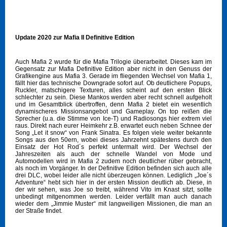
Update 2020 zur Mafia II Definitive Edition
Auch Mafia 2 wurde für die Mafia Trilogie überarbeitet. Dieses kam im
Gegensatz zur Mafia Definitive Edition aber nicht in den Genuss der
Grafikengine aus Mafia 3. Gerade im fliegenden Wechsel von Mafia 1,
fällt hier das technische Downgrade sofort auf. Ob deutlichere Popups,
Ruckler, matschigere Texturen, alles scheint auf den ersten Blick
schlechter zu sein. Diese Mankos werden aber recht schnell aufgeholt
und im Gesamtblick übertroffen, denn Mafia 2 bietet ein wesentlich
dynamischeres Missionsangebot und Gameplay. On top reißen die
Sprecher (u.a. die Stimme von Ice-T) und Radiosongs hier extrem viel
raus. Direkt nach eurer Heimkehr z.B. erwartet euch neben Schnee der
Song „Let it snow“ von Frank Sinatra. Es folgen viele weiter bekannte
Songs aus den 50ern, wobei dieses Jahrzehnt spätestens durch den
Einsatz der Hot Rod´s perfekt untermalt wird. Der Wechsel der
Jahreszeiten als auch der schnelle Wandel von Mode und
Automodellen wird in Mafia 2 zudem noch deutlicher rüber gebracht,
als noch im Vorgänger. In der Definitive Edition befinden sich auch alle
drei DLC, wobei leider alle nicht überzeugen können. Lediglich „Joe´s
Adventure“ hebt sich hier in der ersten Mission deutlich ab. Diese, in
der wir sehen, was Joe so treibt, während Vito im Knast sitzt, sollte
unbedingt mitgenommen werden. Leider verfällt man auch danach
wieder dem „Jimmie Muster“ mit langweiligen Missionen, die man an
der Straße findet.