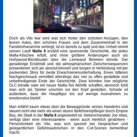
Doch als Vito klar wird was sich hinter den schicken Anzügen, den
teuren Autos, den schönen Frauen und dem Zusammenhalt in der
Familienhierarchie verbirgt, ist es bereits zu spät und das Unheil nimmt
seinen Lauf!
Mafia II
erzählt eine spannende Geschichte, die jedes
Mafia-Klischee erfüllt, und ohne größere Änderungen auch als
Hollywood-Blockbuster über die Leinwand flimmern könnte. Der
geradlinige Erzählstil und die atmosphärischen Zwischensequenzen
präsentieren sich als absolut kinoreif und sorgen in Verbindung mit der
packenden Story für beste Erwachsenenunterhaltung. Einen bitteren
Nachgeschmack vermittelt allerdings das viel zu offen gestaltete und
unbefriedigende Ende der Geschichte. Zwar könnten hier mögliche
DLC-Inhalte oder ein neuer Mafia-Teil Abhilfe schaffen, dennoch fühlt
man sich als Spieler unschön vor den Kopf gestoßen. Schade ist
außerdem, dass die Hauptfigur bis auf wenige Ausnahmen zu
emotionslos bleibt!
Man erfährt kaum etwas über die Beweggründe seines Handelns und
steuert nicht viel mehr als einen sturen Befehlsempfänger durch Empire
Bay, die Stadt in der
Mafia II
angesiedelt ist. Nebencharakter Joe etwa,
verfügt über eine interessantere - wenn auch merklich gestörtere -
Persönlichkeit als Vito, was sich speziell bei Gesprächen und
gelegentlichen Gefühlsaubrüchen in den Cut-Scenes bemerkbar
macht.