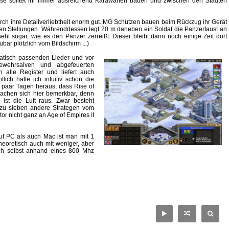
weise solltet ihr immer ausreichend Karawanen bauen und zwischen den Städten
rch ihre Detailverliebtheit enorm gut. MG Schützen bauen beim Rückzug ihr Gerät
nen Stellungen. Währenddessen legt 20 m daneben ein Soldat die Panzerfaust an
ht sogar, wie es den Panzer zerreißt. Dieser bleibt dann noch einige Zeit dort
ar plötzlich vom Bildschirm ...)
matisch passenden Lieder und vor
wehrsalven und abgefeuerten
n alle Register und liefert auch
lich hatte ich intuitiv schon die
in paar Tagen heraus, dass Rise of
machen sich hier bemerkbar, denn
ist die Luft raus. Zwar besteht
 zu sieben andere Strategen vom
r nicht ganz an Age of Empires II
f PC als auch Mac ist man mit 1
eoretisch auch mit weniger, aber
ch selbst anhand eines 800 Mhz