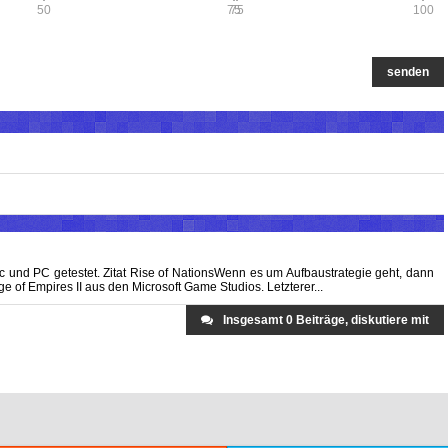
50
75
75
100
senden
ac und PC getestet. Zitat Rise of NationsWenn es um Aufbaustrategie geht, dann
e of Empires II aus den Microsoft Game Studios. Letzterer...
Insgesamt 0 Beiträge, diskutiere mit