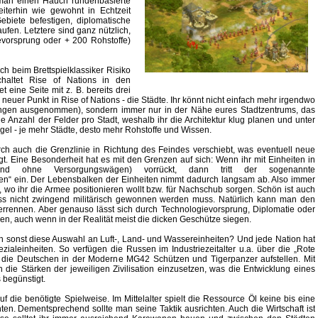
ut man einen Hauch rundenbasierte
eiterhin wie gewohnt in Echtzeit
Gebiete befestigen, diplomatische
fen. Letztere sind ganz nützlich,
evorsprung oder + 200 Rohstoffe)
h beim Brettspielklassiker Risiko
haltet Rise of Nations in den
 eine Seite mit z. B. bereits drei
neuer Punkt in Rise of Nations - die Städte. Ihr könnt nicht einfach mehr irgendwo
ungen ausgenommen), sondern immer nur in der Nähe eures Stadtzentrums, das
ie Anzahl der Felder pro Stadt, weshalb ihr die Architektur klug planen und unter
egel - je mehr Städte, desto mehr Rohstoffe und Wissen.
ch auch die Grenzlinie in Richtung des Feindes verschiebt, was eventuell neue
gt. Eine Besonderheit hat es mit den Grenzen auf sich: Wenn ihr mit Einheiten in
und ohne Versorgungswägen) vorrückt, dann tritt der sogenannte
en“ ein. Der Lebensbalken der Einheiten nimmt dadurch langsam ab. Also immer
 wo ihr die Armee positionieren wollt bzw. für Nachschub sorgen. Schön ist auch
ss nicht zwingend militärisch gewonnen werden muss. Natürlich kann man den
errennen. Aber genauso lässt sich durch Technologievorsprung, Diplomatie oder
n, auch wenn in der Realität meist die dicken Geschütze siegen.
h sonst diese Auswahl an Luft-, Land- und Wassereinheiten? Und jede Nation hat
zialeinheiten. So verfügen die Russen im Industriezeitalter u.a. über die „Rote
die Deutschen in der Moderne MG42 Schützen und Tigerpanzer aufstellen. Mit
n die Stärken der jeweiligen Zivilisation einzusetzen, was die Entwicklung eines
 begünstigt.
 die benötigte Spielweise. Im Mittelalter spielt die Ressource Öl keine bis eine
ten. Dementsprechend sollte man seine Taktik ausrichten. Auch die Wirtschaft ist