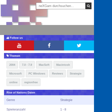
Follow us
Themen
2004
7.0 - 7.9
MacSoft
Macintosh
Microsoft
PC Windows
Reviews
Strategie
online
regionfree
Rise of Nations Daten
Genre
Strategie
Spieleranzahl
1 - 8