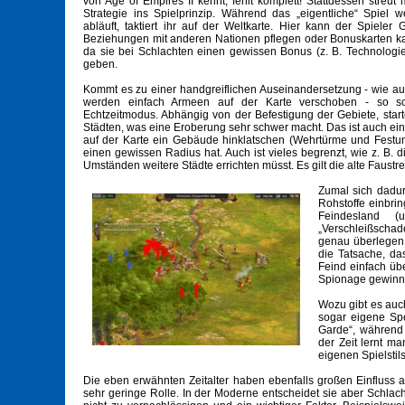
von Age of Empires II kennt, fehlt komplett! Stattdessen stre
Strategie ins Spielprinzip. Während das „eigentliche“ Spiel w
abläuft, taktiert ihr auf der Weltkarte. Hier kann der Spieler 
Beziehungen mit anderen Nationen pflegen oder Bonuskarten kau
da sie bei Schlachten einen gewissen Bonus (z. B. Technologi
geben.
Kommt es zu einer handgreiflichen Auseinandersetzung - wie auc
werden einfach Armeen auf der Karte verschoben - so sc
Echtzeitmodus. Abhängig von der Befestigung der Gebiete, startet
Städten, was eine Eroberung sehr schwer macht. Das ist auch ein 
auf der Karte ein Gebäude hinklatschen (Wehrtürme und Fest
einen gewissen Radius hat. Auch ist vieles begrenzt, wie z. B. d
Umständen weitere Städte errichten müsst. Es gilt die alte Faustr
Zumal sich dadur
Rohstoffe einbrin
Feindesland (
„Verschleißschad
genau überlegen,
die Tatsache, da
Feind einfach üb
Spionage gewinne
Wozu gibt es auc
sogar eigene Spe
Garde“, während 
der Zeit lernt ma
eigenen Spielstils
Die eben erwähnten Zeitalter haben ebenfalls großen Einfluss auf
sehr geringe Rolle. In der Moderne entscheidet sie aber Schlach