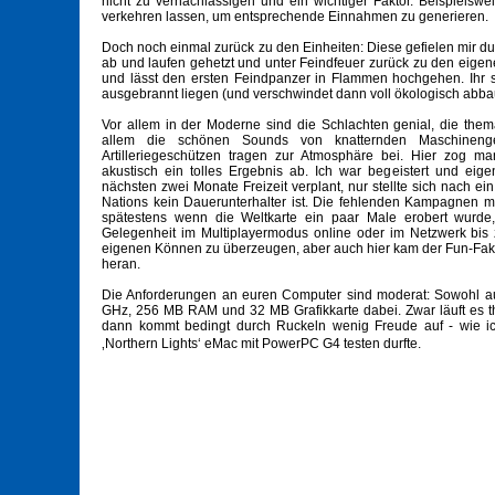
nicht zu vernachlässigen und ein wichtiger Faktor. Beispiels
verkehren lassen, um entsprechende Einnahmen zu generieren.
Doch noch einmal zurück zu den Einheiten: Diese gefielen mir du
ab und laufen gehetzt und unter Feindfeuer zurück zu den eige
und lässt den ersten Feindpanzer in Flammen hochgehen. Ihr se
ausgebrannt liegen (und verschwindet dann voll ökologisch abbaub
Vor allem in der Moderne sind die Schlachten genial, die the
allem die schönen Sounds von knatternden Maschinenge
Artilleriegeschützen tragen zur Atmosphäre bei. Hier zog ma
akustisch ein tolles Ergebnis ab. Ich war begeistert und eigent
nächsten zwei Monate Freizeit verplant, nur stellte sich nach e
Nations kein Dauerunterhalter ist. Die fehlenden Kampagnen 
spätestens wenn die Weltkarte ein paar Male erobert wurde, 
Gelegenheit im Multiplayermodus online oder im Netzwerk bis
eigenen Können zu überzeugen, aber auch hier kam der Fun-Fakto
heran.
Die Anforderungen an euren Computer sind moderat: Sowohl au
GHz, 256 MB RAM und 32 MB Grafikkarte dabei. Zwar läuft es th
dann kommt bedingt durch Ruckeln wenig Freude auf - wie i
‚Northern Lights‘ eMac mit PowerPC G4 testen durfte.