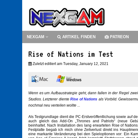
NEXGAM
ARTIKEL FINDEN
PATREON
Rise of Nations im Test
Zuletzt editiert am Tuesday, January 12, 2021
Wenn es um Aufbaustrategie geht, dann fallen in der Regel zwei
Studios. Letzterer diente
Rise of Nations
als Vorbild. Gewisserma
nochmal neu verteilen wollte ...
Als Testgrundlage dient die PC-Erstveröffentlichung sowie auf d
auch gleich das Add-On „Thrones and Patriots“ (neue Gebä
beinhaltet. Nach Installation des lang erwarteten Rise of Nation
Festplatte begab ich mich ohne Zeitverlust direkt ins Hauptmen
eine markante Veränderung bei den Spieloptionen vor: Ein Ka