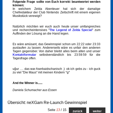
Folgende Frage sollte von Euch korrekt beantwortet werden
können:
In welchem Zelda Abenteuer hat sich der damalige
Chefredakteur der Club Nintendo Zeitschrift mit einem eigenen
Musikstück verewigt?
Natürlich möchten wir euch auch heute unser umfangreiches
und rechercheintensives "
The Legend of Zelda Special
" zum
Auffinden der Lösung an die Hand legen.
Es wäre amüsant, das Gewinnspiel schon um 22:22 oder 23:33
auslaufen zu lassen. Andererseits wäre es unfair den anderen
Tagen gegenüber. Von daher bleibt alles beim alten und unser
Kontaktformular
selbstverständlich bis 23:59:59 für die
Tagesfrage offen.
uğur
..... das war Aserbaidschanisch ;) ok ich gebs zu - ich guck
zu viel "Die Maus" mit meinen Kindern *g*
And the Winner is......
Daniela Schumacher aus Essen
Übersicht: neXGam Re-Launch Gewinnspiel
Seite
13
/ 15
zurück
weiter