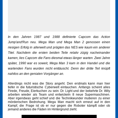
In den Jahren 1987 und 1988 definierte Capcom das Action
Jump'and'Run neu. Mega Man und Mega Man 2 genossen einen
riesigen Erfolg in allerwelt und prägten das NES wie kaum ein anderer
Titel. Nachdem die ersten beiden Teile relativ zügig nacheinander
kamen, lies Capcom die Fans diesmal etwas länger warten. Zwei Jahre
später, 1990 war es soweit, Mega Man 3 kam in den Handel und die
wartenden Fans wurden nicht enttäuscht. Denn der dritte Teil knüpft
nahtlos an den genialen Vorgänger an.
Allerdings nicht was die Story angeht. Den erstmals kann man hier
tiefer in die futuristische Cyberwelt eintauchen. Anfangs scheint alles
Firede, Freude, Eierkuchen zu sein. Dr. Light und der bekehrte Dr. Wily
arbeiten wieder als Team und entwickeln 8 neue Supermaschinen.
Aber irgendwas geht schief und die Technikwunder mutieren zu einer
mörderischen Bedrohung. Mega Man macht sich erneut auf in den
Kampf, die Frage ist ob er nur gegen die Roboter kämpft oder ob
jemand anderes die Fäden im Hintergrund zieht.