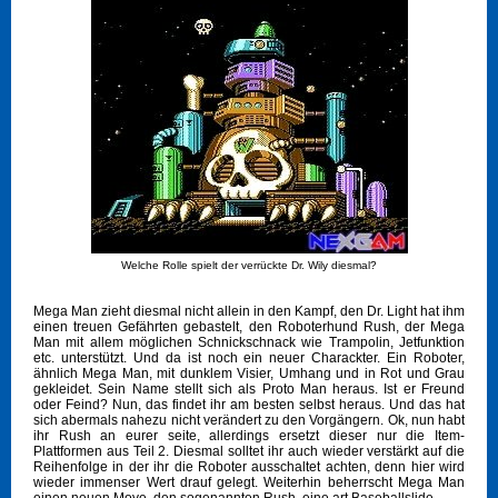
Welche Rolle spielt der verrückte Dr. Wily diesmal?
Mega Man zieht diesmal nicht allein in den Kampf, den Dr. Light hat ihm
einen treuen Gefährten gebastelt, den Roboterhund Rush, der Mega
Man mit allem möglichen Schnickschnack wie Trampolin, Jetfunktion
etc. unterstützt. Und da ist noch ein neuer Charackter. Ein Roboter,
ähnlich Mega Man, mit dunklem Visier, Umhang und in Rot und Grau
gekleidet. Sein Name stellt sich als Proto Man heraus. Ist er Freund
oder Feind? Nun, das findet ihr am besten selbst heraus. Und das hat
sich abermals nahezu nicht verändert zu den Vorgängern. Ok, nun habt
ihr Rush an eurer seite, allerdings ersetzt dieser nur die Item-
Plattformen aus Teil 2. Diesmal solltet ihr auch wieder verstärkt auf die
Reihenfolge in der ihr die Roboter ausschaltet achten, denn hier wird
wieder immenser Wert drauf gelegt. Weiterhin beherrscht Mega Man