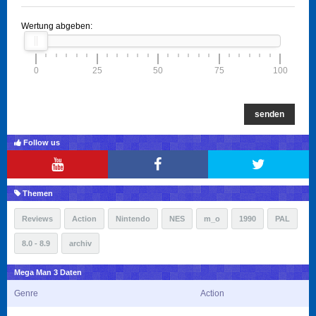
Wertung abgeben:
0
25
50
75
100
senden
Follow us
Themen
Reviews
Action
Nintendo
NES
m_o
1990
PAL
8.0 - 8.9
archiv
Mega Man 3 Daten
Genre
Action