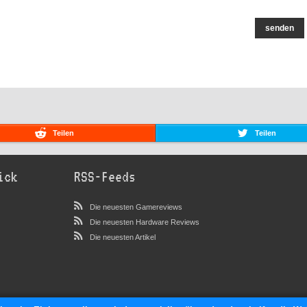
senden
Teilen
Teilen
ick
RSS-Feeds
Die neuesten Gamereviews
Die neuesten Hardware Reviews
Die neuesten Artikel