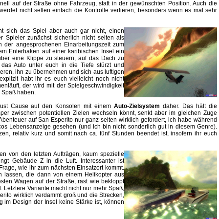
ell auf der Straße ohne Fahrzeug, statt in der gewünschten Position. Auch die
werdet nicht selten einfach die Kontrolle verlieren, besonders wenn es mal sehr
ht sich das Spiel aber auch gar nicht, einen
 Spieler zunächst sicherlich nicht selten als
ch der angesprochenen Einarbeitungszeit zum
em Enterhaken auf einer karibischen Insel ein
über eine Klippe zu steuern, auf das Dach zu
das Auto unter euch in die Tiefe stürzt und
eren, ihn zu übernehmen und sich aus luftigen
plizit habt ihr es euch vielleicht noch nicht
äuft, der wird mit der Spielgeschwindigkeit
n Spaß haben.
Just Cause auf den Konsolen mit einem
Auto-Zielsystem
daher. Das hält die
mper zwischen potentiellen Zielen wechseln könnt, senkt aber im gleichen Zuge
Abenteuer auf San Esperito nur ganz selten wirklich gefordert, ich habe während
icos Lebensanzeige gesehen (und ich bin nicht sonderlich gut in diesem Genre).
en, relativ kurz und somit nach ca. fünf Stunden beendet ist, insofern ihr euch
en von den letzten Aufträgen, kaum spezielle
engt Gebäude Z in die Luft. Interessanter ist
Frage, wie ihr zum nächsten Einsatzort kommt.
 lassen, die dann von einem Helikopter aus
ten Wagen auf der Straße, rast wie bekloppt
. Letztere Variante macht nicht nur mehr Spaß,
erito wirklich verdammt groß und die Strecken,
 im Design der Insel keine Stärke ist, können