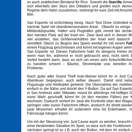
es auch praktischen Beistand für Rico. Sowohl die
Guerilla
-Arme
sich ebenfalls den Sturz des Diktators und greifen euch dem
Regime dem Hahn zuzudrehen, verbringt ihr eure Zeit mit Ansch
Blei.
San Esperito ist schlichtweg riesig. Nach Test Drive Unlimited 
nächste Spiel mit überdimensionalem Areal... Obwohl es einige
Militärstützpunkte, Häfen und Flughäfen gibt, nimmt der dicht
den meisten Platz auf der Insel ein. Zwar lässt sich in diesen W
viel anstellen, das Größenverhältnis der Insel wird dadurch
vermittelt. Gleich zu Beginn des Spiels werdet ihr mit einem
Fal
einem Flugzeug geschmissen und könnt mit eigenen Augen sehen,
San Esperito ist. Diesen Fallschirm habt ihr übrigens immer d
wenn man ihn, während er nicht gebraucht wird, nicht sieht. E
Vorteil besteht darin, dass es sich um einen sehr fortschrittliche
zu handeln scheint – Bäume, Strommäste usw. bereiten ih
Probleme.
Nach guter alter Grand Theft Auto-Manier könnt ihr in Just C
Abenteuer begegnen, auch selber steuern. Damit sind nebe
Flugzeuge und Helikopter gemeint. Die Übernahme der mobilen Un
einfach in die Nähe und drückt den Y-Button. Da auf San Esperit
in San Andreas oder Stilwater, müsst ihr allerdings mit heftiger
eurer Wahl geschafft, könnt ihr (in den meisten Fällen) per
wechseln. Dadurch verliert ihr zwar die Kontrolle über den Wa
springen oder euren Fallschirm öffnen, wodurch ihr direkt wieder
paar Missionen erhaltet ihr außerdem eine Art Enterhaken, 
Fahrzeuge hängen könnt.
Um mit der Steuerung von Just Cause warm zu werden, braucht
einer bestimmten Situation im Spiel, so dass sich die Funktion
nächsten springt ist so z.B. auch der Button, mit dem ihr einfa