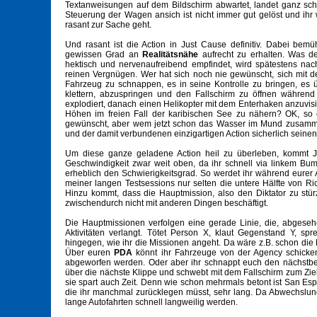
Textanweisungen auf dem Bildschirm abwartet, landet ganz schn
Steuerung der Wagen ansich ist nicht immer gut gelöst und ihr 
rasant zur Sache geht.
Und rasant ist die Action in Just Cause definitiv. Dabei bemü
gewissen Grad an
Realitätsnähe
aufrecht zu erhalten. Was der
hektisch und nervenaufreibend empfindet, wird spätestens na
reinen Vergnügen. Wer hat sich noch nie gewünscht, sich mit d
Fahrzeug zu schnappen, es in seine Kontrolle zu bringen, es 
klettern, abzuspringen und den Fallschirm zu öffnen während 
explodiert, danach einen Helikopter mit dem Enterhaken anzuvisi
Höhen im freien Fall der karibischen See zu nähern? OK, so ex
gewünscht, aber wem jetzt schon das Wasser im Mund zusammenl
und der damit verbundenen einzigartigen Action sicherlich seine
Um diese ganze geladene Action heil zu überleben, kommt 
Geschwindigkeit zwar weit oben, da ihr schnell via linkem Bu
erheblich den Schwierigkeitsgrad. So werdet ihr während eurer 
meiner langen Testsessions nur selten die untere Hälfte von R
Hinzu kommt, dass die Hauptmission, also den Diktator zu stürz
zwischendurch nicht mit anderen Dingen beschäftigt.
Die Hauptmissionen verfolgen eine gerade Linie, die, abgeseh
Aktivitäten verlangt. Tötet Person X, klaut Gegenstand Y, spr
hingegen, wie ihr die Missionen angeht. Da wäre z.B. schon die 
Über euren
PDA
könnt ihr Fahrzeuge von der Agency schicken
abgeworfen werden. Oder aber ihr schnappt euch den nächstbes
über die nächste Klippe und schwebt mit dem Fallschirm zum Ziel
sie spart auch Zeit. Denn wie schon mehrmals betont ist San Esp
die ihr manchmal zurücklegen müsst, sehr lang. Da Abwechslung
lange Autofahrten schnell langweilig werden.