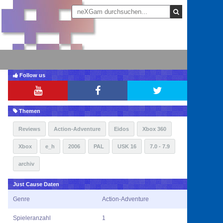
Follow us
Themen
Reviews
Action-Adventure
Eidos
Xbox 360
Xbox
e_h
2006
PAL
USK 16
7.0 - 7.9
archiv
Just Cause Daten
Genre
Action-Adventure
Spieleranzahl
1