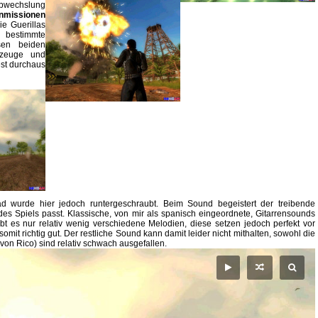
Abwechslung
nmissionen
ie Guerillas
t bestimmte
sen beiden
hrzeuge und
est durchaus
d wurde hier jedoch runtergeschraubt. Beim Sound begeistert der treibende
des Spiels passt. Klassische, von mir als spanisch eingeordnete, Gitarrensounds
bt es nur relativ wenig verschiedene Melodien, diese setzen jedoch perfekt vor
mit richtig gut. Der restliche Sound kann damit leider nicht mithalten, sowohl die
n Rico) sind relativ schwach ausgefallen.