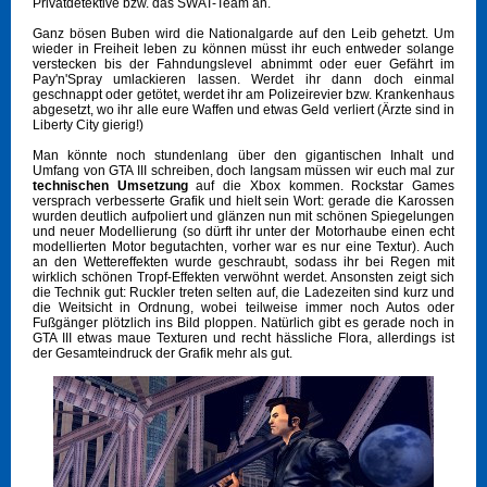
Privatdetektive bzw. das SWAT-Team an.
Ganz bösen Buben wird die Nationalgarde auf den Leib gehetzt. Um
wieder in Freiheit leben zu können müsst ihr euch entweder solange
verstecken bis der Fahndungslevel abnimmt oder euer Gefährt im
Pay'n'Spray umlackieren lassen. Werdet ihr dann doch einmal
geschnappt oder getötet, werdet ihr am Polizeirevier bzw. Krankenhaus
abgesetzt, wo ihr alle eure Waffen und etwas Geld verliert (Ärzte sind in
Liberty City gierig!)
Man könnte noch stundenlang über den gigantischen Inhalt und
Umfang von GTA III schreiben, doch langsam müssen wir euch mal zur
technischen Umsetzung
auf die Xbox kommen. Rockstar Games
versprach verbesserte Grafik und hielt sein Wort: gerade die Karossen
wurden deutlich aufpoliert und glänzen nun mit schönen Spiegelungen
und neuer Modellierung (so dürft ihr unter der Motorhaube einen echt
modellierten Motor begutachten, vorher war es nur eine Textur). Auch
an den Wettereffekten wurde geschraubt, sodass ihr bei Regen mit
wirklich schönen Tropf-Effekten verwöhnt werdet. Ansonsten zeigt sich
die Technik gut: Ruckler treten selten auf, die Ladezeiten sind kurz und
die Weitsicht in Ordnung, wobei teilweise immer noch Autos oder
Fußgänger plötzlich ins Bild ploppen. Natürlich gibt es gerade noch in
GTA III etwas maue Texturen und recht hässliche Flora, allerdings ist
der Gesamteindruck der Grafik mehr als gut.