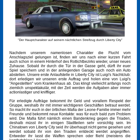
"Der Hauptcharakter auf seinem nächtlichen Streifzug durch Liberty City"
Nachdem unserem namenlosen Charakter die Flucht vom
Anschlagsziel gelungen ist, finden wir uns nach einer kurzen Fahrt
auch schon in einem Hinterhof des Rotlichtbezirks wieder, unser neues
Zuhause. Sobald ihr durch die Tür in der Gasse geht, dürft ihr euer
Spiel speichern und in der anliegenden Garage auch noch ein Auto
abstellen. Unsere erste Anlaufstelle in Liberty City ist Luigi's Nachtclub:
dort erledigen wir unseren erste Auftrag und holen eine von Luigi's
"Angestellten" vom Krankenhaus ab. Das klingt vielleicht anfangs noch
ziemlich unspektakulär, mit der Zeit werden die Aufgaben aber immer
actionlastiger und kniffliger.
Für erledigte Aufträge bekommt ihr Geld und vorallem Respekt der
Gruppe, weshalb ihr mit immer wichtigeren Geschäften betraut werdet.
So macht ihr euch in der örtlichen Mafia der Leone-Familie immer mehr
Freunde und bekommt neue Kontakte: was für euch bald zum Problem
wird. Die Mafia führt nämlich einen Bandenkrieg gegen die Triaden,
deshalb müsst ihr in einigen Stadtteilen sehr vorsichtig sein. Im
Chinatown von Liberty City seid ihr überhaupt nicht gerne gesehen und
werdet sobald ihr von den Triaden entdeckt werdet angegriffen.
Entweder ihr lasst die Waffen sprechen oder flieht (meistens die