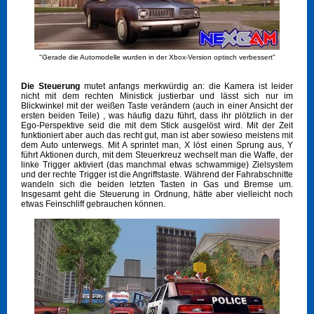
"Gerade die Automodelle wurden in der Xbox-Version optisch verbessert"
Die Steuerung
mutet anfangs merkwürdig an: die Kamera ist leider
nicht mit dem rechten Ministick justierbar und lässt sich nur im
Blickwinkel mit der weißen Taste verändern (auch in einer Ansicht der
ersten beiden Teile) , was häufig dazu führt, dass ihr plötzlich in der
Ego-Perspektive seid die mit dem Stick ausgelöst wird. Mit der Zeit
funktioniert aber auch das recht gut, man ist aber sowieso meistens mit
dem Auto unterwegs. Mit A sprintet man, X löst einen Sprung aus, Y
führt Aktionen durch, mit dem Steuerkreuz wechselt man die Waffe, der
linke Trigger aktiviert (das manchmal etwas schwammige) Zielsystem
und der rechte Trigger ist die Angriffstaste. Während der Fahrabschnitte
wandeln sich die beiden letzten Tasten in Gas und Bremse um.
Insgesamt geht die Steuerung in Ordnung, hätte aber vielleicht noch
etwas Feinschliff gebrauchen können.