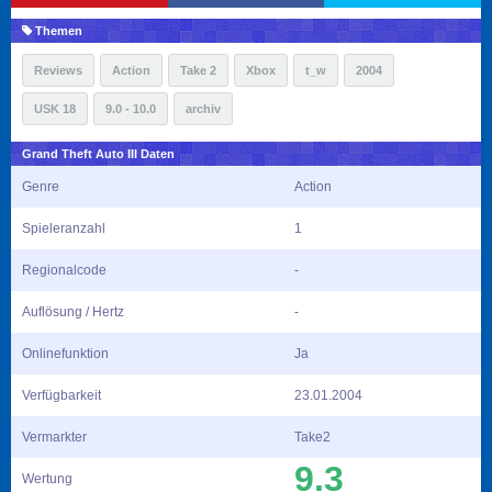
Themen
Reviews
Action
Take 2
Xbox
t_w
2004
USK 18
9.0 - 10.0
archiv
Grand Theft Auto III Daten
Genre
Action
Spieleranzahl
1
Regionalcode
-
Auflösung / Hertz
-
Onlinefunktion
Ja
Verfügbarkeit
23.01.2004
Vermarkter
Take2
9.3
Wertung