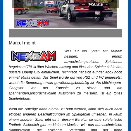
Marcel meint:
Was für ein Spiel! Mit seinem
riesigen, enorm
abwechslungsreichen Spielinhalt
begeistert GTA III über Wochen hinweg und lässt den Spieler tief in das
düstere Liberty City eintauchen. Technisch hat sich auf der Xbox noch
einmal etwas getan, das Spiel wurde gut von PS2 und PC umgesetzt,
wobei die Steuerung etwas gewöhnungsbedürftig ist. Als Möchtegern-
Gangster vor der Konsole zu sitzen und die
spannenden,anspruchsvollen Missionen zu meistern, ist ein tolles
Spielerlebnis.
Wem die Aufträge dann einmal zu bunt werden, kann sich auch nach
etlichen anderen Beschäftigungen im Spielgebiet umsehen, in kaum
einem anderen Spiel gibt es in diesem Bereich so eine spielerische
Freiheit. Sicherlich gibt es kleinere Macken wie das durchschnittliche
Kampfsystem, die erwähnte Steuerung und der hohe