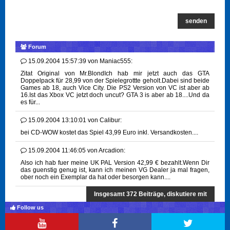
senden
Forum
15.09.2004 15:57:39
von
Maniac555:
Zitat Original von Mr.BlondIch hab mir jetzt auch das GTA
Doppelpack für 28,99 von der Spielegrottte geholt.Dabei sind beide
Games ab 18, auch Vice City. Die PS2 Version von VC ist aber ab
16.Ist das Xbox VC jetzt doch uncut? GTA 3 is aber ab 18....Und da
es für...
15.09.2004 13:10:01
von
Calibur:
bei CD-WOW kostet das Spiel 43,99 Euro inkl. Versandkosten....
15.09.2004 11:46:05
von
Arcadion:
Also ich hab fuer meine UK PAL Version 42,99 € bezahlt.Wenn Dir
das guenstig genug ist, kann ich meinen VG Dealer ja mal fragen,
ober noch ein Exemplar da hat oder besorgen kann....
Insgesamt 372 Beiträge, diskutiere mit
Follow us