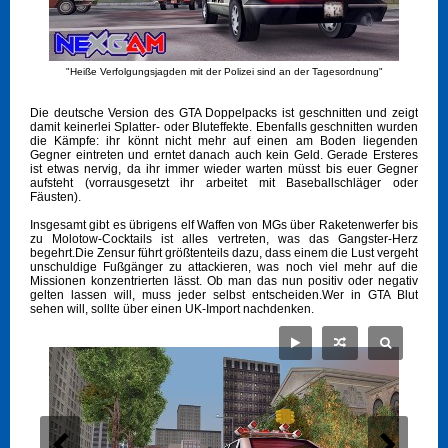
"Heiße Verfolgungsjagden mit der Polizei sind an der Tagesordnung"
Die deutsche Version des GTA Doppelpacks ist geschnitten und zeigt
damit keinerlei Splatter- oder Bluteffekte. Ebenfalls geschnitten wurden
die Kämpfe: ihr könnt nicht mehr auf einen am Boden liegenden
Gegner eintreten und erntet danach auch kein Geld. Gerade Ersteres
ist etwas nervig, da ihr immer wieder warten müsst bis euer Gegner
aufsteht (vorrausgesetzt ihr arbeitet mit Baseballschläger oder
Fäusten).
Insgesamt gibt es übrigens elf Waffen von MGs über Raketenwerfer bis
zu Molotow-Cocktails ist alles vertreten, was das Gangster-Herz
begehrt.Die Zensur führt größtenteils dazu, dass einem die Lust vergeht
unschuldige Fußgänger zu attackieren, was noch viel mehr auf die
Missionen konzentrierten lässt. Ob man das nun positiv oder negativ
gelten lassen will, muss jeder selbst entscheiden.Wer in GTA Blut
sehen will, sollte über einen UK-Import nachdenken.