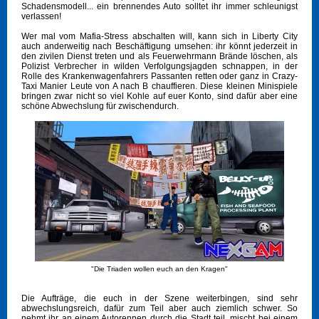
Schadensmodell... ein brennendes Auto solltet ihr immer schleunigst
verlassen!
Wer mal vom Mafia-Stress abschalten will, kann sich in Liberty City
auch anderweitig nach Beschäftigung umsehen: ihr könnt jederzeit in
den zivilen Dienst treten und als Feuerwehrmann Brände löschen, als
Polizist Verbrecher in wilden Verfolgungsjagden schnappen, in der
Rolle des Krankenwagenfahrers Passanten retten oder ganz in Crazy-
Taxi Manier Leute von A nach B chauffieren. Diese kleinen Minispiele
bringen zwar nicht so viel Kohle auf euer Konto, sind dafür aber eine
schöne Abwechslung für zwischendurch.
"Die Triaden wollen euch an den Kragen"
Die Aufträge, die euch in der Szene weiterbingen, sind sehr
abwechslungsreich, dafür zum Teil aber auch ziemlich schwer. So
nehmt ihr an einem Autorennen durch die Stadt teil, mischt bei einem