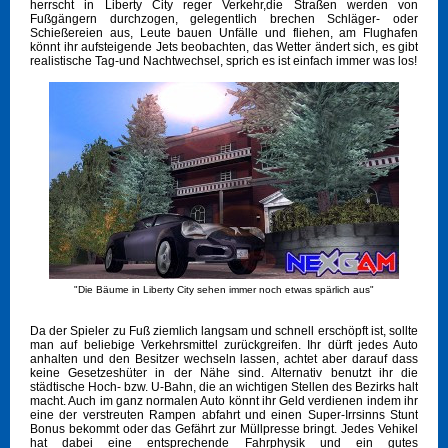
herrscht in Liberty City reger Verkehr,die Straßen werden von
Fußgängern durchzogen, gelegentlich brechen Schläger- oder
Schießereien aus, Leute bauen Unfälle und fliehen, am Flughafen
könnt ihr aufsteigende Jets beobachten, das Wetter ändert sich, es gibt
realistische Tag-und Nachtwechsel, sprich es ist einfach immer was los!
"Die Bäume in Liberty City sehen immer noch etwas spärlich aus"
Da der Spieler zu Fuß ziemlich langsam und schnell erschöpft ist, sollte
man auf beliebige Verkehrsmittel zurückgreifen. Ihr dürft jedes Auto
anhalten und den Besitzer wechseln lassen, achtet aber darauf dass
keine Gesetzeshüter in der Nähe sind. Alternativ benutzt ihr die
städtische Hoch- bzw. U-Bahn, die an wichtigen Stellen des Bezirks halt
macht. Auch im ganz normalen Auto könnt ihr Geld verdienen indem ihr
eine der verstreuten Rampen abfahrt und einen Super-Irrsinns Stunt
Bonus bekommt oder das Gefährt zur Müllpresse bringt. Jedes Vehikel
hat dabei eine entsprechende Fahrphysik und ein gutes