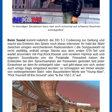
"In brenzligen Situationen kann man auch schonmal auf schweres Geschütz
zurückgreifen"
Beim Sound
kommt natürlich die DD 5.1 Codierung zur Geltung und
macht das Erlebnis des Spiels noch etwas intensiver. Ihr habt die Wahl
zwischen einigen verschiedenen Radiosendern ( die Songauswahl ist
recht vielfältig, enthält einige Stücke aus dem ersten GTA-Teil und
wartet ansonsten mit Pop,Rock,Klassik und vorallem HipHop auf) und
eigenen Soundtracks von der Festplatte. Feinarbeit haben die
Entwickler bei den Sprachsamples der Passanten geleistet: fast jeder
Einwohner an dem ihr vorbeigeht oder - rast gibt etwas von sich, wobei
auch einige Gags eingebaut wurden: so schnappen wir immer wieder
von vorbeigehenden Stahl- oder Bauarbeitern Worte wie "Young Man",
"Pick Yourself off the Ground" oder "to the Y.M.C.A" auf.