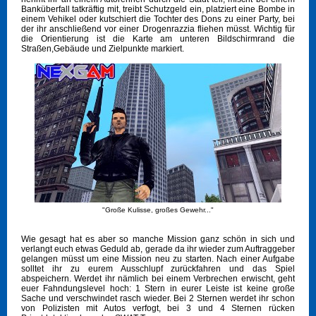
Banküberfall tatkräftig mit, treibt Schutzgeld ein, platziert eine Bombe in
einem Vehikel oder kutschiert die Tochter des Dons zu einer Party, bei
der ihr anschließend vor einer Drogenrazzia fliehen müsst. Wichtig für
die Orientierung ist die Karte am unteren Bildschirmrand die
Straßen,Gebäude und Zielpunkte markiert.
"Große Kulisse, großes Gewehr..."
Wie gesagt hat es aber so manche Mission ganz schön in sich und
verlangt euch etwas Geduld ab, gerade da ihr wieder zum Auftraggeber
gelangen müsst um eine Mission neu zu starten. Nach einer Aufgabe
solltet ihr zu eurem Ausschlupf zurückfahren und das Spiel
abspeichern. Werdet ihr nämlich bei einem Verbrechen erwischt, geht
euer Fahndungslevel hoch: 1 Stern in eurer Leiste ist keine große
Sache und verschwindet rasch wieder. Bei 2 Sternen werdet ihr schon
von Polizisten mit Autos verfogt, bei 3 und 4 Sternen rücken