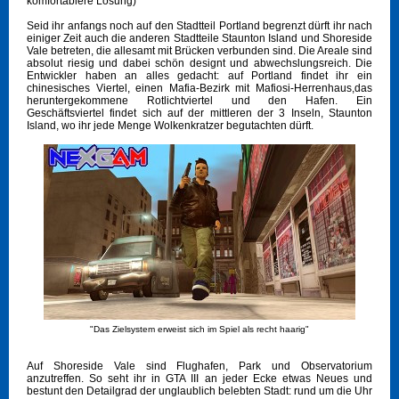
komfortablere Lösung)
Seid ihr anfangs noch auf den Stadtteil Portland begrenzt dürft ihr nach
einiger Zeit auch die anderen Stadtteile Staunton Island und Shoreside
Vale betreten, die allesamt mit Brücken verbunden sind. Die Areale sind
absolut riesig und dabei schön designt und abwechslungsreich. Die
Entwickler haben an alles gedacht: auf Portland findet ihr ein
chinesisches Viertel, einen Mafia-Bezirk mit Mafiosi-Herrenhaus,das
heruntergekommene Rotlichtviertel und den Hafen. Ein
Geschäftsviertel findet sich auf der mittleren der 3 Inseln, Staunton
Island, wo ihr jede Menge Wolkenkratzer begutachten dürft.
"Das Zielsystem erweist sich im Spiel als recht haarig"
Auf Shoreside Vale sind Flughafen, Park und Observatorium
anzutreffen. So seht ihr in GTA III an jeder Ecke etwas Neues und
bestunt den Detailgrad der unglaublich belebten Stadt: rund um die Uhr