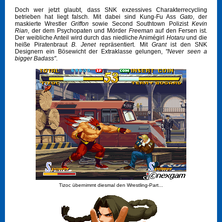
Doch wer jetzt glaubt, dass SNK exzessives Charakterrecycling
betrieben hat liegt falsch. Mit dabei sind Kung-Fu Ass
Gato
, der
maskierte Wrestler
Griffon
sowie Second Southtown Polizist
Kevin
Rian
, der dem Psychopaten und Mörder
Freeman
auf den Fersen ist.
Der weibliche Anteil wird durch das niedliche Animégirl
Hotaru
und die
heiße Piratenbraut
B. Jenet
repräsentiert. Mit
Grant
ist den SNK
Designern ein Bösewicht der Extraklasse gelungen,
"Never seen a
bigger Badass"
.
Tizoc übernimmt diesmal den Wrestling-Part...