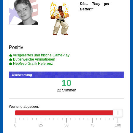
Die... They get
Better!"
Positiv
Ausgereiftes und frische GamePlay
Butterweiche Animationen
NeoGeo Grafik Referenz
Userwertung
10
22 Stimmen
Wertung abgeben:
0
25
50
75
100