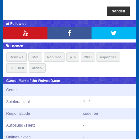
senden
Follow us
Themen
Reviews
SNK
Neo Geo
p_s
2000
regionfree
9.0 - 10.0
archiv
Garou: Mark of the Wolves Daten
Genre
-
Spieleranzahl
1 - 2
Regionalcode
codefree
Auflösung / Hertz
-
Onlinefunktion
-