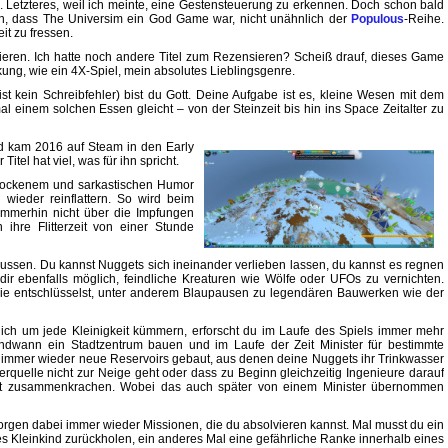
. Letzteres, weil ich meinte, eine Gestensteuerung zu erkennen. Doch schon bald
llen, dass The Universim ein God Game war, nicht unähnlich der
Populous
-Reihe.
it zu fressen.
estieren. Ich hatte noch andere Titel zum Rezensieren? Scheiß drauf, dieses Game
kung, wie ein 4X-Spiel, mein absolutes Lieblingsgenre.
ist kein Schreibfehler) bist du Gott. Deine Aufgabe ist es, kleine Wesen mit dem
einem solchen Essen gleicht – von der Steinzeit bis hin ins Space Zeitalter zu
und kam 2016 auf Steam in den Early
itel hat viel, was für ihn spricht.
 trockenem und sarkastischen Humor
wieder reinflattern. So wird beim
 immerhin nicht über die Impfungen
hre Flitterzeit von einer Stunde
lussen. Du kannst Nuggets sich ineinander verlieben lassen, du kannst es regnen
 dir ebenfalls möglich, feindliche Kreaturen wie Wölfe oder UFOs zu vernichten.
sie entschlüsselst, unter anderem Blaupausen zu legendären Bauwerken wie der
ich um jede Kleinigkeit kümmern, erforscht du im Laufe des Spiels immer mehr
endwann ein Stadtzentrum bauen und im Laufe der Zeit Minister für bestimmte
immer wieder neue Reservoirs gebaut, aus denen deine Nuggets ihr Trinkwasser
quelle nicht zur Neige geht oder dass zu Beginn gleichzeitig Ingenieure darauf
cht zusammenkrachen. Wobei das auch später von einem Minister übernommen
rgen dabei immer wieder Missionen, die du absolvieren kannst. Mal musst du ein
 Kleinkind zurückholen, ein anderes Mal eine gefährliche Ranke innerhalb eines