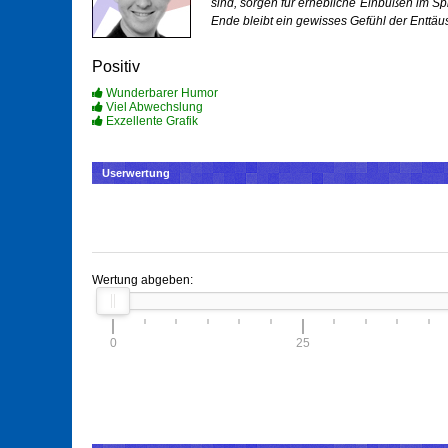
sind, sorgen für erhebliche Einbußen im Spi
Ende bleibt ein gewisses Gefühl der Enttäu
Positiv
Wunderbarer Humor
Viel Abwechslung
Exzellente Grafik
Userwertung
Wertung abgeben:
0
25