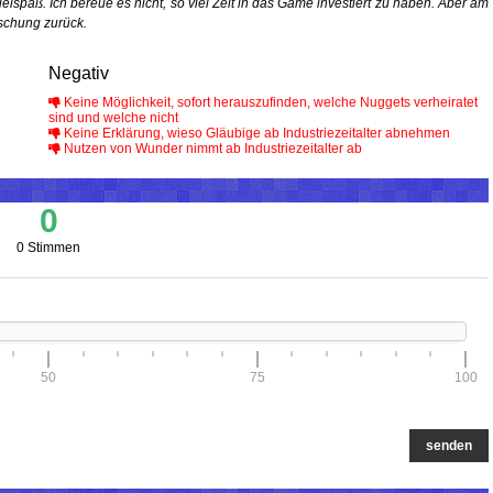
elspaß. Ich bereue es nicht, so viel Zeit in das Game investiert zu haben. Aber am
schung zurück.
Negativ
Keine Möglichkeit, sofort herauszufinden, welche Nuggets verheiratet
sind und welche nicht
Keine Erklärung, wieso Gläubige ab Industriezeitalter abnehmen
Nutzen von Wunder nimmt ab Industriezeitalter ab
0
0 Stimmen
50
75
100
senden