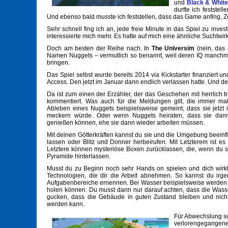
und
Black & White
durfte ich festste
Und ebenso bald musste ich feststellen, dass das Game anfing, Ze
Sehr schnell fing ich an, jede freie Minute in das Spiel zu inv
interessierte mich mehr. Es hatte auf mich eine ähnliche Suchtwir
Doch am besten der Reihe nach. In
The Universim
(nein, das 
Namen Nuggets – vermutlich so benannt, weil deren IQ manchmal 
bringen.
Das Spiel selbst wurde bereits 2014 via Kickstarter finanziert 
Access. Den jetzt im Januar dann endlich verlassen hatte. Und der T
Da ist zum einen der Erzähler, der das Geschehen mit herrlich
kommentiert. Was auch für die Meldungen gilt, die immer mal 
Ableben eines Nuggets beispielsweise gemeint, dass sie jetzt
meckern würde. Oder wenn Nuggets heiraten, dass sie dann i
genießen können, ehe sie dann wieder arbeiten müssen.
Mit deinen Götterkräften kannst du sie und die Umgebung beeinf
lassen oder Blitz und Donner herbeirufen. Mit Letzterem ist es
Letztere können mysteriöse Boxen zurücklassen, die, wenn du 
Pyramide hinterlassen.
Musst du zu Beginn noch sehr Hands on spielen und dich wirkl
Technologien, die dir die Arbeit abnehmen. So kannst du irg
Aufgabenbereiche ernennen. Bei Wasser beispielsweise werden 
holen können. Du musst dann nur darauf achten, dass die Wasser
gucken, dass die Gebäude in guten Zustand bleiben und ni
werden kann.
Für Abwechslung so
verlorengegangenes