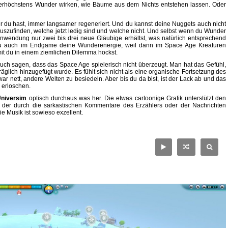
llerhöchstens Wunder wirken, wie Bäume aus dem Nichts entstehen lassen. Oder
er du hast, immer langsamer regeneriert. Und du kannst deine Nuggets auch nicht
erauszufinden, welche jetzt ledig sind und welche nicht. Und selbst wenn du Wunder
 Anwendung nur zwei bis drei neue Gläubige erhältst, was natürlich entsprechend
t du auch im Endgame deine Wunderenergie, weil dann im Space Age Kreaturen
it du in einem ziemlichen Dilemma hockst.
ch sagen, dass das Space Age spielerisch nicht überzeugt. Man hat das Gefühl,
äglich hinzugefügt wurde. Es fühlt sich nicht als eine organische Fortsetzung des
ar nett, andere Welten zu besiedeln. Aber bis du da bist, ist der Lack ab und das
 erloschen.
Universim
optisch durchaus was her. Die etwas cartoonige Grafik unterstützt den
 der durch die sarkastischen Kommentare des Erzählers oder der Nachrichten
ie Musik ist sowieso exzellent.