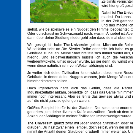
Zeitlimits vernich
wird hier groß gesc
Dabei ist
The Univ
machst. Du kannst 
in der Zeit garant
und das mache ich 
siehst, wie beispielsweise ein Nugget den Himmel beobachtet. Od
Oder du schaust im Schwarzmarkt nach, was im Angebot ist. Aber v
dann über deine Siedlung niedergeht oder dass sie mal eben e
Wie gesagt, ich habe
The Universim
geliebt. Mich um die Bela
Wuselfaktor sehr an
Die Siedler
-Reihe erinnerte. Ich habe es 
Gebäude zu bauen. Meine Stadt breitete sich immer weiter aus, u
niedrig. Und selbstverständlich musste ich auch die Versch
weiterentwickelte, umso größer wurde. Es sei denn, du wirkst w
wenn diese natürlich sehr vom Wetter abhängig sind.
Je weiter sich deine Zivilisation fortentwickelt, desto mehr Re
Gebäude, in denen deine Nuggets wohnen, jede Menge Wasser und
hinterherkommen sollten.
Doch irgendwann hatte dich das Gefühl, dass die Räder 
Industriezeitalter ankam, bemerkte ich, dass das Game mir imme
immer noch interessant. Aber es fehlte das gewisse Etwas und m
auf, die nicht ganz so gelungen waren.
Größtes Beispiel hierfür ist der Glauben. Der spielt eine enor
generierst, um deine diversen Kräfte auszuüben. Doch ab dem Indus
Anzahl der Anhänger in meiner Zivilisation immer weniger wurde.
The Universim
glänzt zwar mit jeder Menge Statistiken oder A
glauben. Du hast zwar einen Tempel, doch selbst, wenn der im Indus
nimmt die Anzahl deiner Gläubigen graduell immer weiter ab. 