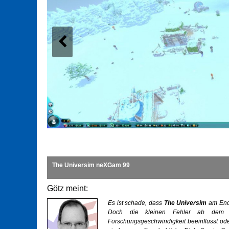
The Universim neXGam 99
Götz meint:
Es ist schade, dass
The Universim
am Ende
Doch die kleinen Fehler ab dem Ind
Forschungsgeschwindigkeit beeinflusst ode