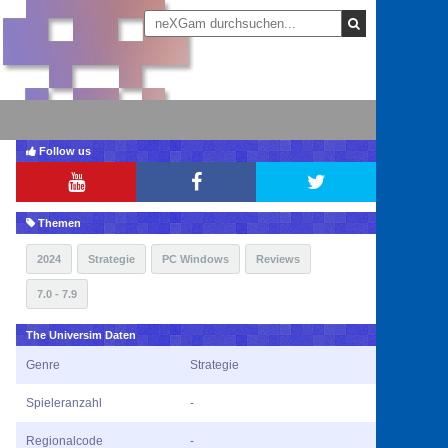
Follow us
Themen
2024
Strategie
PC Windows
Reviews
7.0 - 7.9
The Universim Daten
Genre
Strategie
Spieleranzahl
-
Regionalcode
-