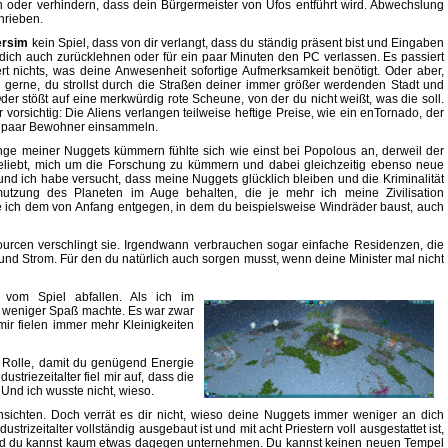
ten oder verhindern, dass dein Bürgermeister von Ufos entführt wird. Abwechslung
hrieben.
ersim
kein Spiel, dass von dir verlangt, dass du ständig präsent bist und Eingaben
dich auch zurücklehnen oder für ein paar Minuten den PC verlassen. Es passiert
iert nichts, was deine Anwesenheit sofortige Aufmerksamkeit benötigt. Oder aber,
gerne, du strollst durch die Straßen deiner immer größer werdenden Stadt und
er stößt auf eine merkwürdig rote Scheune, von der du nicht weißt, was die soll.
orsichtig: Die Aliens verlangen teilweise heftige Preise, wie ein enTornado, der
in paar Bewohner einsammeln.
nge meiner Nuggets kümmern fühlte sich wie einst bei Popolous an, derweil der
geliebt, mich um die Forschung zu kümmern und dabei gleichzeitig ebenso neue
nd ich habe versucht, dass meine Nuggets glücklich bleiben und die Kriminalität
mutzung des Planeten im Auge behalten, die je mehr ich meine Zivilisation
ie ich dem von Anfang entgegen, in dem du beispielsweise Windräder baust, auch
ssourcen verschlingt sie. Irgendwann verbrauchen sogar einfache Residenzen, die
 Strom. Für den du natürlich auch sorgen musst, wenn deine Minister mal nicht
vom Spiel abfallen. Als ich im
r weniger Spaß machte. Es war zwar
ir fielen immer mehr Kleinigkeiten
me Rolle, damit du genügend Energie
triezeitalter fiel mir auf, dass die
 Und ich wusste nicht, wieso.
nsichten. Doch verrät es dir nicht, wieso deine Nuggets immer weniger an dich
trizeitalter vollständig ausgebaut ist und mit acht Priestern voll ausgestattet ist,
Und du kannst kaum etwas dagegen unternehmen. Du kannst keinen neuen Tempel