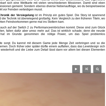
nbart sich eine Weltkarte mit vielen verschiedenen Missionen. Damit sind eben
ymissionen gemeint. Sondern ebenso diverse Nebenaufträge, wo du beispielsweise
rt vor Feinden verteidigen musst.
Chronik der Versiegelung
ist im Prinzip ein gutes Spiel. Die Story ist spannend
d die Technik ist überwiegend großartig. Kein Vergleich zu den früheren Titeln, wo
tarken Feindvorkommen gerne mal ins Stottern kam.
 auch auf der Switch 2 zu Performanceeinbrüchen kommt. Diese sind zum Glück
reten, fallen dafür aber umso mehr auf. Das ist wirklich schade, denn die neuste
e hat im Grunde genommen die nötige Power, um das Spiel problemlos
kte sorgt. Du kannst mit diesem Game jede Menge Zeit verbringen und so die
ernen. Doch früher oder später dürfte einem auffallen, dass das Leveldesign sich
wiederholt und die Liebe zum Detail lässt dann vor allem bei diesen Elementen