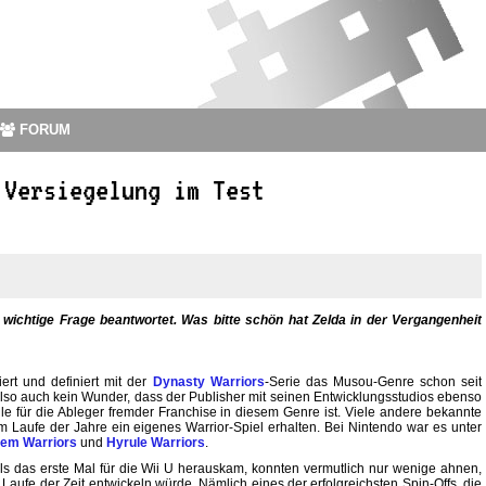
FORUM
 Versiegelung im Test
e wichtige Frage beantwortet. Was bitte schön hat Zelda in der Vergangenheit
rt und definiert mit der
Dynasty Warriors
-Serie das Musou-Genre schon seit
 also auch kein Wunder, dass der Publisher mit seinen Entwicklungsstudios ebenso
lle für die Ableger fremder Franchise in diesem Genre ist. Viele andere bekannte
Laufe der Jahre ein eigenes Warrior-Spiel erhalten. Bei Nintendo war es unter
lem Warriors
und
Hyrule Warriors
.
ls das erste Mal für die Wii U herauskam, konnten vermutlich nur wenige ahnen,
Laufe der Zeit entwickeln würde. Nämlich eines der erfolgreichsten Spin-Offs, die