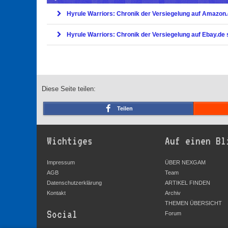
Hyrule Warriors: Chronik der Versiegelung auf Amazon
Hyrule Warriors: Chronik der Versiegelung auf Ebay.de
Diese Seite teilen:
Teilen
Wichtiges
Auf einen Bl
Impressum
ÜBER NEXGAM
AGB
Team
Datenschutzerklärung
ARTIKEL FINDEN
Kontakt
Archiv
THEMEN ÜBERSICHT
Social
Forum