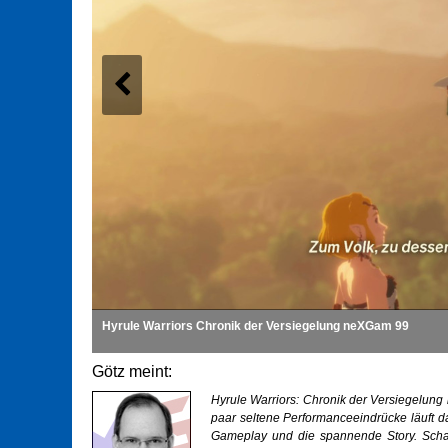
Hyrule Warriors Chronik der Versiegelung neXGam 99
Götz meint:
Hyrule Warriors: Chronik der Versiegelung is
paar seltene Performanceeindrücke läuft 
Gameplay und die spannende Story. Schad