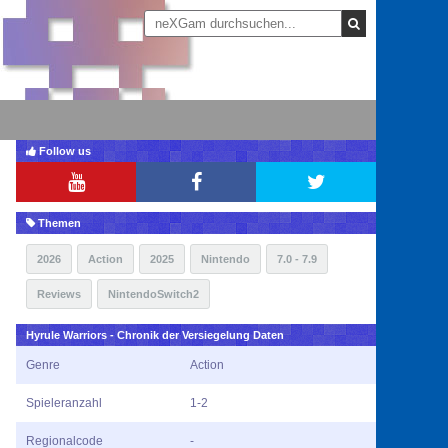
Follow us
Themen
2026
Action
2025
Nintendo
7.0 - 7.9
Reviews
NintendoSwitch2
Hyrule Warriors - Chronik der Versiegelung Daten
Genre
Action
Spieleranzahl
1-2
Regionalcode
-