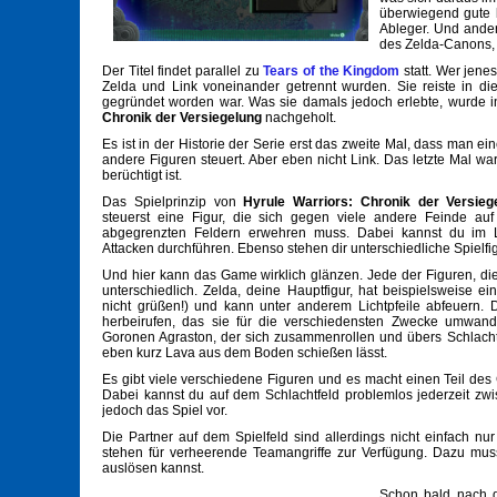
überwiegend gute b
Ableger. Und ander
des Zelda-Canons, a
Der Titel findet parallel zu
Tears of the Kingdom
statt. Wer jenes
Zelda und Link voneinander getrennt wurden. Sie reiste in die
gegründet worden war. Was sie damals jedoch erlebte, wurde
Chronik der Versiegelung
nachgeholt.
Es ist in der Historie der Serie erst das zweite Mal, dass man e
andere Figuren steuert. Aber eben nicht Link. Das letzte Mal wa
berüchtigt ist.
Das Spielprinzip von
Hyrule Warriors: Chronik der Versieg
steuerst eine Figur, die sich gegen viele andere Feinde au
abgegrenzten Feldern erwehren muss. Dabei kannst du im L
Attacken durchführen. Ebenso stehen dir unterschiedliche Spielfi
Und hier kann das Game wirklich glänzen. Jede der Figuren, die 
unterschiedlich. Zelda, deine Hauptfigur, hat beispielsweise ein
nicht grüßen!) und kann unter anderem Lichtpfeile abfeuern. 
herbeirufen, das sie für die verschiedensten Zwecke umwand
Goronen Agraston, der sich zusammenrollen und übers Schlachtf
eben kurz Lava aus dem Boden schießen lässt.
Es gibt viele verschiedene Figuren und es macht einen Teil des
Dabei kannst du auf dem Schlachtfeld problemlos jederzeit zw
jedoch das Spiel vor.
Die Partner auf dem Spielfeld sind allerdings nicht einfach nu
stehen für verheerende Teamangriffe zur Verfügung. Dazu muss s
auslösen kannst.
Schon bald nach d