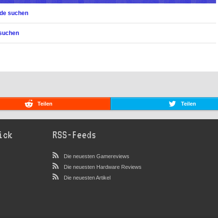
.de suchen
 suchen
Teilen
Teilen
ick
RSS-Feeds
Die neuesten Gamereviews
Die neuesten Hardware Reviews
Die neuesten Artikel