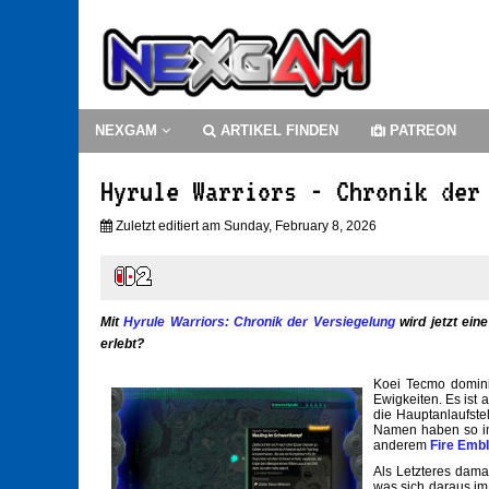
NEXGAM
ARTIKEL FINDEN
PATREON
Hyrule Warriors - Chronik der
Zuletzt editiert am Sunday, February 8, 2026
Mit
Hyrule Warriors: Chronik der Versiegelung
wird jetzt ein
erlebt?
Koei Tecmo dominie
Ewigkeiten. Es ist
die Hauptanlaufste
Namen haben so im 
anderem
Fire Emb
Als Letzteres dama
was sich daraus im 