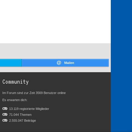
Mailen
Community
Im Forum sind zur Zeit 3569 Benutzer online
Es erwarten dich:
13.119 registrierte Mitglieder
71.044 Themen
2.555.047 Beiträge