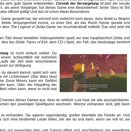
is sehr gute Spiele entwickelten.
Chronik der Versiegelung
ist jetzt der neuste
s, als seine Vorgänger, hat dieses Game eine Besonderheit: Seine Story ist Teil
lso offiziell gültig! Und das ist schon etwas Besonderes.
 Game gespielt hat, der erinnert sich vielleicht noch daran, dass direkt zu Beginn
 tiefste Vergangenheit zurück, zu einer Zeit, als das Reich Hyrule gerade erst
 in dem
The Legend of Zelda
-Game nur bruchstückhaft enthüllt. Das wird jetzt mit
inen Titel dieser beliebten Videospielreihe spielt, wo man hauptsächlich Zelda und
r dies bei
Zelda: Faces of Evil
, dem CD-i-Spiel, der Fall, das heutzutage berühmt
elung
ist recht einfach erklärt. Du
f einem Schlachtfeld mit mehreren
aufe der Zeit viele verschiedene
guren zur Verfügung.
du steuern kannst, spielt sich sehr
e Art Lichtschwert (Star Wars lässt
Die Zonai Mineru kann ein Gefährt
eln kann. Oder der Häuptling der
eld rollen kann, wenn er nicht mal
 Charmes dieses Games aus, dass du wirklich Lust hast, sie alle auszuprobieren.
ischen den jeweiligen Spielfiguren wechseln. Welche vorhanden sind, gibt dann
r so vorhanden. Sie agieren eigenständig, greifen ebenfalls die Feinde an. Und
ich eine bestimmte Leiste füllen, bei der du erst dann, wenn sie voll ist, sie
em gut gemachten Intro und Tutorial öffnet sich anschließend das eigentliche