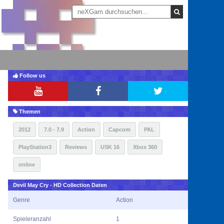
Follow us
Themen
2012
7.0 - 7.9
Action
Capcom
PAL
PlayStation3
Reviews
USK 16
Xbox 360
online
Devil May Cry - HD Collection Daten
Genre
Action
Spieleranzahl
1