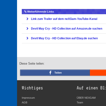
Weiterführende Links
Link zum Trailer auf dem neXGam-YouTube-Kanal
Devil May Cry - HD Collection auf Amazon.de suchen
Devil May Cry - HD Collection auf Ebay.de suchen
Diese Seite teilen:
Teilen
Wichtiges
Auf einen Bl
Impressum
ÜBER NEXGAM
AGB
Team