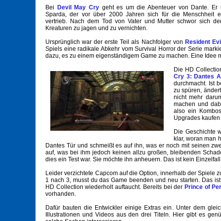
Bei
Devil May Cry
geht es um die Abenteuer von Dante. Er i
Sparda, der vor über 2000 Jahren sich für die Menschheit e
vertrieb. Nach dem Tod von Vater und Mutter schwor sich der
Kreaturen zu jagen und zu vernichten.
Ursprünglich war der erste Teil als Nachfolger von
Resident Evi
Spiels eine radikale Abkehr vom Survival Horror der Serie marki
dazu, es zu einem eigenständigem Game zu machen. Eine Idee mit 
Die HD Collectio
Cry 3: Dantes 
durchmacht. Ist 
zu spüren, ändert
nicht mehr darum
machen und dabei
also ein Kombos
Upgrades kaufen 
Die Geschichte w
klar, woran man h
Dantes Tür und schmeißt es auf ihn, was er noch mit seinen zw
auf, was bei ihm jedoch keinen allzu großen, bleibenden Schade
dies ein Test war. Sie möchte ihn anheuern. Das ist kein Einzelfal
Leider verzichtete Capcom auf die Option, innerhalb der Spiele zu
1 nach 3, musst du das Game beenden und neu starten. Das ist n
HD Collection wiederholt auftaucht. Bereits bei der
Prince of Pe
vorhanden.
Dafür bauten die Entwickler einige Extras ein. Unter dem gl
Illustrationen und Videos aus den drei Titeln. Hier gibt es genü