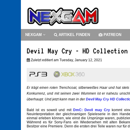
NEXGAM
ARTIKEL FINDEN
PATREON
Devil May Cry - HD Collection
Zuletzt editiert am Tuesday, January 12, 2021
Er trägt einen roten Trenchcoat, silberweißes Haar und hat ste
Konkurrenz, und mit seinen zwei Wummen ist er nahezu unschla
überhaupt. Und jetzt kann man in der
Devil May Cry HD Collecti
Bald ist es soweit und mit
DmC: Devil may Cry
kommt eine 
Neuinterpretation der gleichnamigen Spieleserie in den Hand
einmal erleben können, wie einst die Ursprünge waren, publizier
Während es für Sony-Fans ein Wiedersehen mit alten Bekannt
Besitzer eine Premiere. Denn die ersten drei Teile waren nur für d