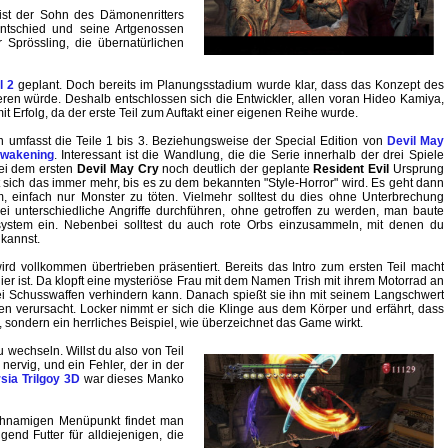
st der Sohn des Dämonenritters
ntschied und seine Artgenossen
 Sprössling, die übernatürlichen
l 2
geplant. Doch bereits im Planungsstadium wurde klar, dass das Konzept des
eren würde. Deshalb entschlossen sich die Entwickler, allen voran Hideo Kamiya,
Erfolg, da der erste Teil zum Auftakt einer eigenen Reihe wurde.
n umfasst die Teile 1 bis 3. Beziehungsweise der Special Edition von
Devil May
Awakening
. Interessant ist die Wandlung, die die Serie innerhalb der drei Spiele
bei dem ersten
Devil May Cry
noch deutlich der geplante
Resident Evil
Ursprung
 sich das immer mehr, bis es zu dem bekannten "Style-Horror" wird. Es geht dann
, einfach nur Monster zu töten. Vielmehr solltest du dies ohne Unterbrechung
 unterschiedliche Angriffe durchführen, ohne getroffen zu werden, man baute
ystem ein. Nebenbei solltest du auch rote Orbs einzusammeln, mit denen du
kannst.
ird vollkommen übertrieben präsentiert. Bereits das Intro zum ersten Teil macht
ier ist. Da klopft eine mysteriöse Frau mit dem Namen Trish mit ihrem Motorrad an
ei Schusswaffen verhindern kann. Danach spießt sie ihn mit seinem Langschwert
n verursacht. Locker nimmt er sich die Klinge aus dem Körper und erfährt, dass
l, sondern ein herrliches Beispiel, wie überzeichnet das Game wirkt.
 wechseln. Willst du also von Teil
ervig, und ein Fehler, der in der
rsia Trilgoy 3D
war dieses Manko
eichnamigen Menüpunkt findet man
gend Futter für alldiejenigen, die