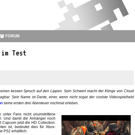
FORUM
 im Test
ts einen kessen Spruch auf den Lippen. Sein Schwert macht der Klinge von Cloud
gbar. Sein Name ist Dante, einer, wenn nicht sogar der coolste Videospielheld
on
seine ersten drei Abenteuer nochmal erleben.
unter Fans nicht unumstrittene
el. Und damit die Anhänger noch
t Capcom jetzt die HD Collection.
en ist, bedeutet dies für Xbox-
ie PS2 erhältlich.