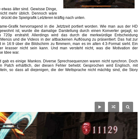
le etwas älter sind. Gewisse Dinge,
 nicht mehr üblich. Dennoch wäre
rückt die Spielgrafik Letzteren kräftig nach unten.
Game-Grafik hervorragend in die Jetztzeit portiert worden. Wie man aus der HD
 gewohnt ist, wurde die damalige Darstellung durch einen Konverter gejagt, so
in 720p erstrahlt. Allerdings wird das durch die merkwürdige Entscheidung
e Menüs und die Videos in der altbackenen Auflösung zu präsentiert. Das hat zur
t in 16:9 über die Bildschirm zu flimmern, man es im alten 4:3-Format sieht. Ein
er krasser nicht sein kann. Und man versteht nicht, was die Motivation der
se Idee war.
 gab es einige Mankos. Diverse Sprechsequenzen waren nicht synchron. Doch
in Patch erhältlich, der diesen Fehler behebt. Gesprochen wird Englisch, mit
teln, so dass all diejenigen, die der Weltsprache nicht mächtig sind, die Story