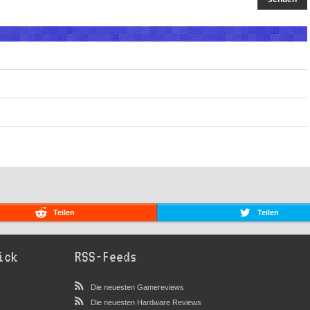
Teilen
Teilen
ick
RSS-Feeds
Die neuesten Gamereviews
Die neuesten Hardware Reviews