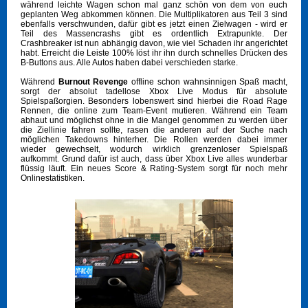
während leichte Wagen schon mal ganz schön von dem von euch
geplanten Weg abkommen können. Die Multiplikatoren aus Teil 3 sind
ebenfalls verschwunden, dafür gibt es jetzt einen Zielwagen - wird er
Teil des Massencrashs gibt es ordentlich Extrapunkte. Der
Crashbreaker ist nun abhängig davon, wie viel Schaden ihr angerichtet
habt. Erreicht die Leiste 100% löst ihr ihn durch schnelles Drücken des
B-Buttons aus. Alle Autos haben dabei verschieden starke.
Während
Burnout Revenge
offline schon wahnsinnigen Spaß macht,
sorgt der absolut tadellose Xbox Live Modus für absolute
Spielspaßorgien. Besonders lobenswert sind hierbei die Road Rage
Rennen, die online zum Team-Event mutieren. Während ein Team
abhaut und möglichst ohne in die Mangel genommen zu werden über
die Ziellinie fahren sollte, rasen die anderen auf der Suche nach
möglichen Takedowns hinterher. Die Rollen werden dabei immer
wieder gewechselt, wodurch wirklich grenzenloser Spielspaß
aufkommt. Grund dafür ist auch, dass über Xbox Live alles wunderbar
flüssig läuft. Ein neues Score & Rating-System sorgt für noch mehr
Onlinestatistiken.