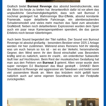
Grafisch bietet
Burnout Revenge
das absolut beeindruckenste, was
die Xbox bis heute zu bieten hat. Verantwortlich dafür ist vor allem das
unglaubliche Geschwindigkeitsgefühl, dass sich seit Burnout 3
nochmal gesteigert hat. Wahnsinnige Blur-Effekte, absolut konstante
Framerate, super detaillierte Fahrzeuge, ein atemberaubendes
Schadensmodell und vieles mehr machen das Spiel zum absoluten
Grafikbrett. Neben noch detaillierteren Explosionen wurden dem Spiel
auch ein paar neue Kameraperspektiven spendiert, die das ganze
Erlebnis noch besser rüberbringen.
Auch beim Sound begeistert der Titel nahtlos. Der Sound von Burnout
Revenge ist absolut großartig - besonders Besitzer einer DD5.1 Anlage
werden mir hier zustimmen. Während eines Rennens hört ihr ständig
was um euch herum so los ist - sei es der Verkehr, herannahende
Gegner, den Wind wenn ihr den Boost einschaltet usw. Besonders
kräftig wird es natürlich, wenn ihr crasht... ein ordentlicher Subwoofer
läuft hier auf Hochtouren. Beim Rest der musikalischen Gestaltung hat
man aus den Fehlern von
Burnout 3
gelernt. Allen voran wurde dem
super nervigen DJ Blackpearl das Maul gestopft - DANKE! Beim
Soundtrack ist Revenge viel aggressiver als Takedown und bietet somit
viel passendere Musik an. Wem das trotzdem nicht gefällt kann
natürlich auch auf seine eigenen Soundtracks von der Festplatte
zurückgreifen.