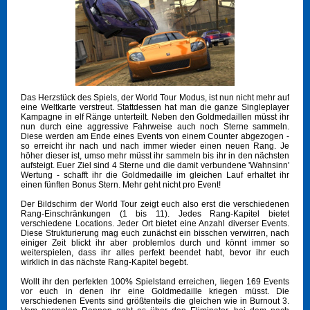
Das Herzstück des Spiels, der World Tour Modus, ist nun nicht mehr auf
eine Weltkarte verstreut. Stattdessen hat man die ganze Singleplayer
Kampagne in elf Ränge unterteilt. Neben den Goldmedaillen müsst ihr
nun durch eine aggressive Fahrweise auch noch Sterne sammeln.
Diese werden am Ende eines Events von einem Counter abgezogen -
so erreicht ihr nach und nach immer wieder einen neuen Rang. Je
höher dieser ist, umso mehr müsst ihr sammeln bis ihr in den nächsten
aufsteigt. Euer Ziel sind 4 Sterne und die damit verbundene 'Wahnsinn'
Wertung - schafft ihr die Goldmedaille im gleichen Lauf erhaltet ihr
einen fünften Bonus Stern. Mehr geht nicht pro Event!
Der Bildschirm der World Tour zeigt euch also erst die verschiedenen
Rang-Einschränkungen (1 bis 11). Jedes Rang-Kapitel bietet
verschiedene Locations. Jeder Ort bietet eine Anzahl diverser Events.
Diese Strukturierung mag euch zunächst ein bisschen verwirren, nach
einiger Zeit blickt ihr aber problemlos durch und könnt immer so
weiterspielen, dass ihr alles perfekt beendet habt, bevor ihr euch
wirklich in das nächste Rang-Kapitel begebt.
Wollt ihr den perfekten 100% Spielstand erreichen, liegen 169 Events
vor euch in denen ihr eine Goldmedaille kriegen müsst. Die
verschiedenen Events sind größtenteils die gleichen wie in Burnout 3.