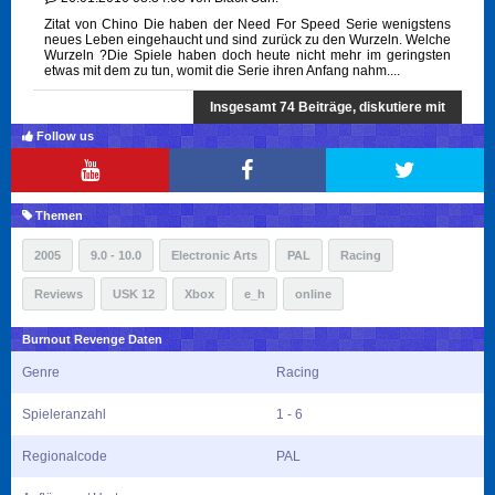
Zitat von Chino Die haben der Need For Speed Serie wenigstens
neues Leben eingehaucht und sind zurück zu den Wurzeln. Welche
Wurzeln ?Die Spiele haben doch heute nicht mehr im geringsten
etwas mit dem zu tun, womit die Serie ihren Anfang nahm....
Insgesamt 74 Beiträge, diskutiere mit
Follow us
Themen
2005
9.0 - 10.0
Electronic Arts
PAL
Racing
Reviews
USK 12
Xbox
e_h
online
Burnout Revenge Daten
Genre
Racing
Spieleranzahl
1 - 6
Regionalcode
PAL