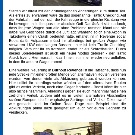
Starten wir direkt mit den grundlegenden Änderungen zum dritten Teil.
Als erstes zu erwähnen wäre da das sogenannte Traffic Checking. Auf
der Fahrbahn, auf der sich die Fahrzeuge in die gleiche Richtung wie
ihr bewegen, seid ihr quasi der absolute Gott. Das äußert sich dadurch,
dass ihr jene Wagen nun alle ohne Probleme rammen könnt und sie
dabei wie Geschosse durch die Luft jagt. Während solch eine Aktion in
Takedown einen Crash bedeutet hätte, erhaltet ihr in Revenge sogar
Boost dafür. Aufpassen müsst ihr allerdings bei großen Wagen wie
schweren LKW oder langen Bussen - hier ist kein 'Traffic Checking'
möglich. Versucht ihr es trotzdem, endet ihr als Schrotthaufen. Durch
dieses Spielelement ist auch ein neuer Modus geboren - der Traffic
Attack Event. Hier müsst ihr das Timelimit immer wieder neu auffüllen,
in dem ihr andere Wagen rammt.
Eine weitere Neuerung in
Burnout Revenge
ist die Tatsache, dass nun
jede Strecke mit einer großen Menge von alternativen Routen versehen
wurden, von denen viele als Abkürzung gebraucht werden können.
Hier solltet ihr allerdings weise wählen: auf den alternativen Routen
gibt es weder Verkehr, noch eine Gegenfahrbahn - Boost könnt ihr hier
also nicht einsammeln. Allerdings geben sie euch manchmal halt einen
zeitlichen Vorteil. Zudem gibt es in vielen alternativen Abschnitten
schöne Rampen, die für waghalsige Sprünge und 'Vertikal Takedowns'
wie gemacht sind. Im Online Road Rage zum Beispiel sind die
Abkürzungen prima dazu geeignet um euch vor euren Gegnern zu
verstecken.