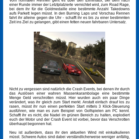
Vom normalen Rennen geht es über den Eliminator, bei dem nach
einer Runde immer der Letztplatzierte vernichtet wird, zum Road Rage,
bei dem ihr für die Goldmedaille eine bestimmte Anzahl Takedowns
aufs Parkett legen müsst. In den Burning Laps und Vorschau Rennen
fahrt ihr alleine gegen die Uhr - schafft ihr es bis zu einer bestimmten
Zeit ins Ziel zu gelangen, gibt einen fetten neuen fahrbaren Untersatz.
Nicht zu vergessen sind natürlich die Crash Events, bei denen ihr durch
das Auslösen einer wahren Massenkarambolage eine bestimmte
Menge Geld verschrotten müsst. Hier wurden auch ein paar Dinge
verändert, was ihr gleich zum Start merkt. Anstatt einfach drauf los zu
rasen, müsst ihr nun einen perfekten Start mittels 3 Klick-Steuerung
ausführen, wie man es zum Beispiel von Golfspielen am PC kennt.
Schafft ihr es nicht, die Nadel im grünen Bereich zu halten, explodiert
euch der Motor und der Crash Event ist vorbei, bevor das Verschrotten
überhaupt begonnen hat.
Neu ist außerdem, dass ihr den aktuellen Wind mit einkalkulieren
müsst. Schwere Autos sind dabei verständlicherweise weniger anfällig,