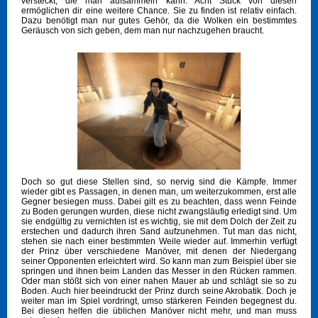
versteckt, die man aufsammeln kann. Acht Stück von diesen
ermöglichen dir eine weitere Chance. Sie zu finden ist relativ einfach.
Dazu benötigt man nur gutes Gehör, da die Wolken ein bestimmtes
Geräusch von sich geben, dem man nur nachzugehen braucht.
Doch so gut diese Stellen sind, so nervig sind die Kämpfe. Immer
wieder gibt es Passagen, in denen man, um weiterzukommen, erst alle
Gegner besiegen muss. Dabei gilt es zu beachten, dass wenn Feinde
zu Boden gerungen wurden, diese nicht zwangsläufig erledigt sind. Um
sie endgültig zu vernichten ist es wichtig, sie mit dem Dolch der Zeit zu
erstechen und dadurch ihren Sand aufzunehmen. Tut man das nicht,
stehen sie nach einer bestimmten Weile wieder auf. Immerhin verfügt
der Prinz über verschiedene Manöver, mit denen der Niedergang
seiner Opponenten erleichtert wird. So kann man zum Beispiel über sie
springen und ihnen beim Landen das Messer in den Rücken rammen.
Oder man stößt sich von einer nahen Mauer ab und schlägt sie so zu
Boden. Auch hier beeindruckt der Prinz durch seine Akrobatik. Doch je
weiter man im Spiel vordringt, umso stärkeren Feinden begegnest du.
Bei diesen helfen die üblichen Manöver nicht mehr, und man muss