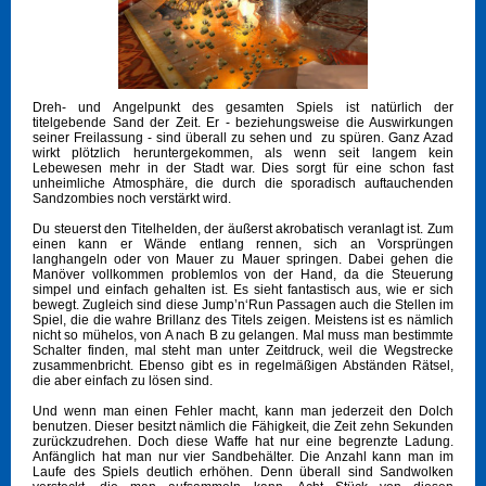
Dreh- und Angelpunkt des gesamten Spiels ist natürlich der
titelgebende Sand der Zeit. Er - beziehungsweise die Auswirkungen
seiner Freilassung - sind überall zu sehen und zu spüren. Ganz Azad
wirkt plötzlich heruntergekommen, als wenn seit langem kein
Lebewesen mehr in der Stadt war. Dies sorgt für eine schon fast
unheimliche Atmosphäre, die durch die sporadisch auftauchenden
Sandzombies noch verstärkt wird.
Du steuerst den Titelhelden, der äußerst akrobatisch veranlagt ist. Zum
einen kann er Wände entlang rennen, sich an Vorsprüngen
langhangeln oder von Mauer zu Mauer springen. Dabei gehen die
Manöver vollkommen problemlos von der Hand, da die Steuerung
simpel und einfach gehalten ist. Es sieht fantastisch aus, wie er sich
bewegt. Zugleich sind diese Jump’n‘Run Passagen auch die Stellen im
Spiel, die die wahre Brillanz des Titels zeigen. Meistens ist es nämlich
nicht so mühelos, von A nach B zu gelangen. Mal muss man bestimmte
Schalter finden, mal steht man unter Zeitdruck, weil die Wegstrecke
zusammenbricht. Ebenso gibt es in regelmäßigen Abständen Rätsel,
die aber einfach zu lösen sind.
Und wenn man einen Fehler macht, kann man jederzeit den Dolch
benutzen. Dieser besitzt nämlich die Fähigkeit, die Zeit zehn Sekunden
zurückzudrehen. Doch diese Waffe hat nur eine begrenzte Ladung.
Anfänglich hat man nur vier Sandbehälter. Die Anzahl kann man im
Laufe des Spiels deutlich erhöhen. Denn überall sind Sandwolken