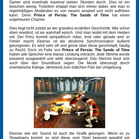
Gamer sind innerhalb maximal sieben Stunden durch. Dies ist ein
bisschen wenig. Trotzdem ertappt man sich immer dabei, wie man in
regelmäßigen Abständen es von neuem anspielt und nicht aufhören
kann. Denn
Prince of Persia: The Sands of Time
hat einen
ungeheuren Charme.
Dies liegt nicht zuletzt an der grandios erzählten Geschichte. Wie schon
eben erwähnt, ist sie wahrhaft episch. Und man leidet mit dem Helden
mit. Der Prinz kommt sympathisch rüber, trotz oder gerade weil er
Fehler macht. Ebenso ist die deutsche Synchronisation äußerst
gelungenen. Es wird sehr oft und gerne über diese geschimpft, häufig
zu Recht. Doch im Falle von
Prince of Persia: The Sands of Time
haben alle Sprecher eine klasse Leistung erbracht. Jede Stimme wurde
passend ausgewählt und wirkt überzeugend. Das Gleiche lässt sich
auch über den Soundtrack sagen. Die Musik überzeugt durch
orientalische Klänge, stimmend zum östlichen Flair der Umgebung.
Ebenso wie der Sound ist auch die Grafik gelungen. Wenn es zu
Slowdowns kommt, so sind diese vom Spiel bewusst gewählt um