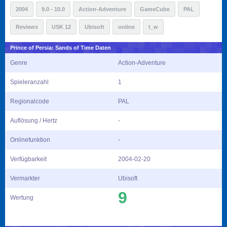
2004
9.0 - 10.0
Action-Adventure
GameCube
PAL
Reviews
USK 12
Ubisoft
online
t_w
Prince of Persia: Sands of Time Daten
Genre
Action-Adventure
Spieleranzahl
1
Regionalcode
PAL
Auflösung / Hertz
-
Onlinefunktion
-
Verfügbarkeit
2004-02-20
Vermarkter
Ubisoft
9
Wertung