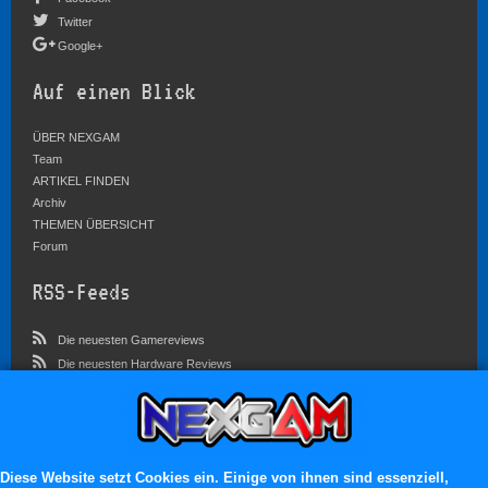
Twitter
Google+
Auf einen Blick
ÜBER NEXGAM
Team
ARTIKEL FINDEN
Archiv
THEMEN ÜBERSICHT
Forum
RSS-Feeds
Die neuesten Gamereviews
Die neuesten Hardware Reviews
Die neuesten Artikel
Community
Im Forum sind zur Zeit 5827 Benutzer online
Diese Website setzt Cookies ein. Einige von ihnen sind essenziell,