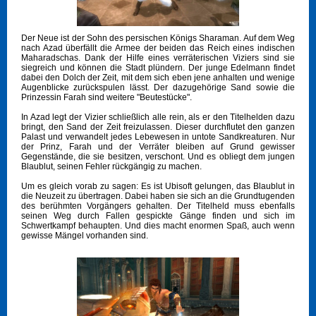
Der Neue ist der Sohn des persischen Königs Sharaman. Auf dem Weg
nach Azad überfällt die Armee der beiden das Reich eines indischen
Maharadschas. Dank der Hilfe eines verräterischen Viziers sind sie
siegreich und können die Stadt plündern. Der junge Edelmann findet
dabei den Dolch der Zeit, mit dem sich eben jene anhalten und wenige
Augenblicke zurückspulen lässt. Der dazugehörige Sand sowie die
Prinzessin Farah sind weitere "Beutestücke".
In Azad legt der Vizier schließlich alle rein, als er den Titelhelden dazu
bringt, den Sand der Zeit freizulassen. Dieser durchflutet den ganzen
Palast und verwandelt jedes Lebewesen in untote Sandkreaturen. Nur
der Prinz, Farah und der Verräter bleiben auf Grund gewisser
Gegenstände, die sie besitzen, verschont. Und es obliegt dem jungen
Blaublut, seinen Fehler rückgängig zu machen.
Um es gleich vorab zu sagen: Es ist Ubisoft gelungen, das Blaublut in
die Neuzeit zu übertragen. Dabei haben sie sich an die Grundtugenden
des berühmten Vorgängers gehalten. Der Titelheld muss ebenfalls
seinen Weg durch Fallen gespickte Gänge finden und sich im
Schwertkampf behaupten. Und dies macht enormen Spaß, auch wenn
gewisse Mängel vorhanden sind.