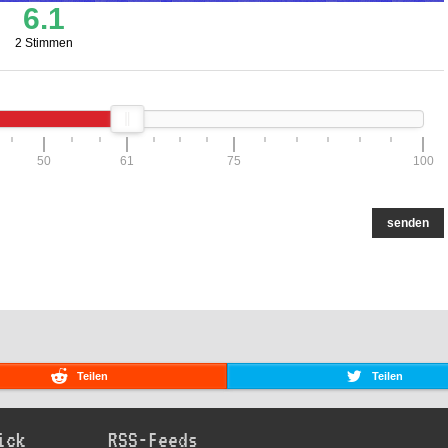
6.1
2 Stimmen
50
61
75
100
senden
Teilen
Teilen
ick
RSS-Feeds