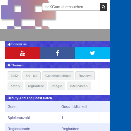
Follow us
Themen
1982
8.0 - 8.9
Geschicklichkeit
Reviews
archiv
regionfree
Imagic
Intellivision
Beauty And The Beast Daten
Genre
Geschicklichkeit
Spieleranzahl
1
Regionalcode
Regionfree