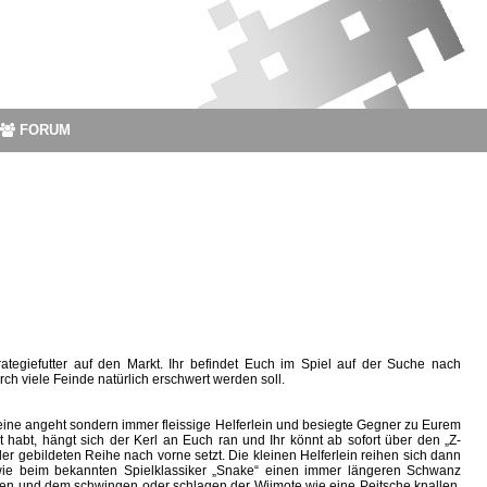
FORUM
trategiefutter auf den Markt. Ihr befindet Euch im Spiel auf der Suche nach
h viele Feinde natürlich erschwert werden soll.
alleine angeht sondern immer fleissige Helferlein und besiegte Gegner zu Eurem
 habt, hängt sich der Kerl an Euch ran und Ihr könnt ab sofort über den „Z-
 der gebildeten Reihe nach vorne setzt. Die kleinen Helferlein reihen sich dann
 wie beim bekannten Spielklassiker „Snake“ einen immer längeren Schwanz
ten und dem schwingen oder schlagen der Wiimote wie eine Peitsche knallen,