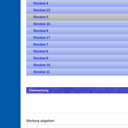
Review 4
Review 15
Review 5
Review 16
Review 6
Review 17
Review 7
Review 8
Review 9
Review 10
Review 11
Userwertung
Wertung abgeben: