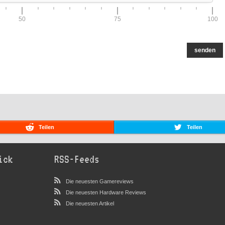
50
75
100
senden
Teilen
Teilen
ick
RSS-Feeds
Die neuesten Gamereviews
Die neuesten Hardware Reviews
Die neuesten Artikel