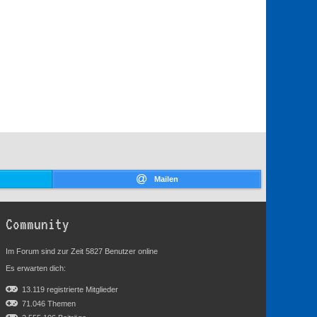
Mailen
Community
Im Forum sind zur Zeit 5827 Benutzer online
Es erwarten dich:
13.119 registrierte Mitglieder
71.046 Themen