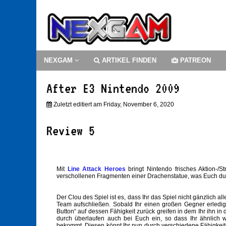
NEXGAM
ARTIKEL FINDEN
PATREON
After E3 Nintendo 2009
Zuletzt editiert am Friday, November 6, 2020
Review 5
Mit
Line Attack Heroes
bringt Nintendo frisches Aktion-/S
verschollenen Fragmenten einer Drachenstatue, was Euch durc
Der Clou des Spiel ist es, dass Ihr das Spiel nicht gänzlich 
Team aufschließen. Sobald Ihr einen großen Gegner erledigt
Button“ auf dessen Fähigkeit zurück greifen in dem Ihr ihn in
durch überlaufen auch bei Euch ein, so dass Ihr ähnlich
bekommt. Diesen könnt Ihr nun durch verschiedene Fähigkei