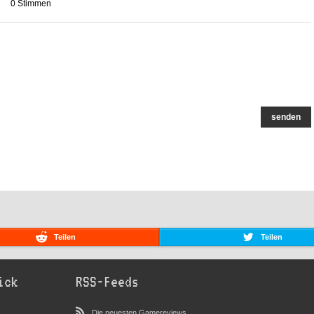
0 Stimmen
senden
Teilen
Teilen
ick
RSS-Feeds
Die neuesten Gamereviews