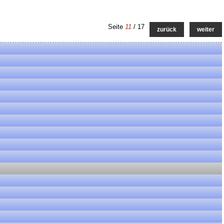
Seite
11
/ 17
zurück
weiter