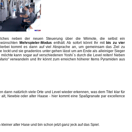
lches neben der neuen Steuerung über die Wiimote, die selbst ein
gewünschten
Mehrspieler-Modus
enthält. Ab sofort könnt Ihr mit
bis zu vier
Hierbei kommt es dann auf viel Absprache an, um gemeinsam das Ziel zu
lle lockt und sie gnadenlos unter gehen lässt um am Ende als alleiniger Sieger
n möchte kann sogar auf verschiedenen Yoshi´s durch die Level reiten! Neben
Mario“ verwandeln und Ihr könnt zum erreichen höherer Items Pyramiden aus
en dann natürlich viele Orte und Level wieder erkennen, was dem Titel klar für
r alt, Newbie oder alter Haase - hier kommt eine Spaßgranate par excellence
kleiner alter Hase und bin schon jetzt ganz jeck auf das Spiel.