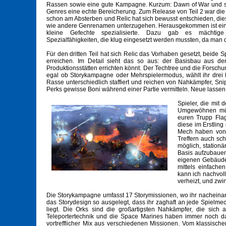
Rassen sowie eine gute Kampagne. Kurzum: Dawn of War und s
Genres eine echte Bereicherung. Zum Release von Teil 2 war die 
schon am Absterben und Relic hat sich bewusst entschieden, die
wie andere Genrenamen unterzugehen. Herausgekommen ist ein 
kleine Gefechte spezialisierte. Dazu gab es mächtige
Spezialfähigkeiten, die klug eingesetzt werden mussten, da man 
Für den dritten Teil hat sich Relic das Vorhaben gesetzt, beid
erreichen. Im Detail sieht das so aus: der Basisbau aus dem
Produktionsstätten errichten könnt. Der Techtree und die Forschu
egal ob Storykampagne oder Mehrspielermodus, wählt ihr drei El
Rasse unterschiedlich staffiert und reichen von Nahkämpfer, Sni
Perks gewisse Boni während einer Partie vermitteln. Neue lassen 
Spieler, die mit
Umgewöhnen müss
euren Trupp Fla
diese im Erstling
Mech haben von i
Treffern auch sc
möglich, station
Basis aufzubauen
eigenen Gebäude
mittels einfache
kann ich nachvoll
verheizt, und zwi
Die Storykampagne umfasst 17 Storymissionen, wo ihr nacheinande
das Storydesign so ausgelegt, dass ihr zaghaft an jede Spielme
liegt. Die Orks sind die großartigsten Nahkämpfer, die sic
Teleportertechnik und die Space Marines haben immer noch da
vortrefflicher Mix aus verschiedenen Missionen. Vom klassische