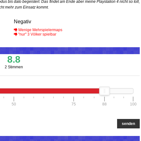
s bis dato begeistert. Das findet am Ende aber meine Playstation 4 nicht so toll,
nicht mehr zum Einsatz kommt.
Negativ
Wenige Mehrspielermaps
''nur'' 3 Völker spielbar
8.8
2 Stimmen
50
75
88
100
senden