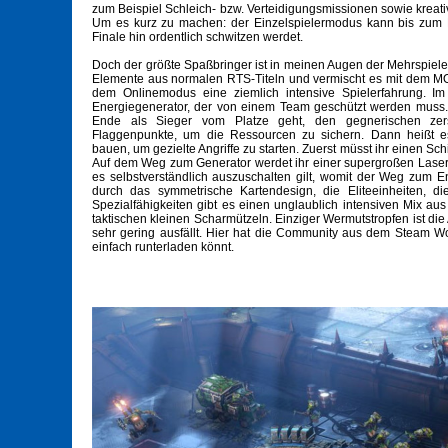
zum Beispiel Schleich- bzw. Verteidigungsmissionen sowie kreati
Um es kurz zu machen: der Einzelspielermodus kann bis zum E
Finale hin ordentlich schwitzen werdet.
Doch der größte Spaßbringer ist in meinen Augen der Mehrspiele
Elemente aus normalen RTS-Titeln und vermischt es mit dem M
dem Onlinemodus eine ziemlich intensive Spielerfahrung. Im
Energiegenerator, der von einem Team geschützt werden muss. Na
Ende als Sieger vom Platze geht, den gegnerischen zerst
Flaggenpunkte, um die Ressourcen zu sichern. Dann heißt es
bauen, um gezielte Angriffe zu starten. Zuerst müsst ihr einen S
Auf dem Weg zum Generator werdet ihr einer supergroßen Lase
es selbstverständlich auszuschalten gilt, womit der Weg zum E
durch das symmetrische Kartendesign, die Eliteeinheiten, d
Spezialfähigkeiten gibt es einen unglaublich intensiven Mix a
taktischen kleinen Scharmützeln. Einziger Wermutstropfen ist die
sehr gering ausfällt. Hier hat die Community aus dem Steam W
einfach runterladen könnt.