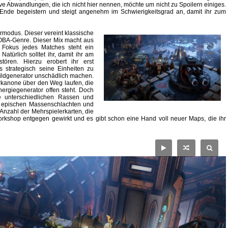
ve Abwandlungen, die ich nicht hier nennen, möchte um nicht zu Spoilern einiges.
nde begeistern und steigt angenehm im Schwierigkeitsgrad an, damit ihr zum
rmodus. Dieser vereint klassische
OBA-Genre. Dieser Mix macht aus
 Fokus jedes Matches steht ein
türlich solltet ihr, damit ihr am
ören. Hierzu erobert ihr erst
 strategisch seine Einheiten zu
childgenerator unschädlich machen.
rkanone über den Weg laufen, die
nergiegenerator offen steht. Doch
ie unterschiedlichen Rassen und
us epischen Massenschlachten und
 Anzahl der Mehrspielerkarten, die
orkshop entgegen gewirkt und es gibt schon eine Hand voll neuer Maps, die ihr