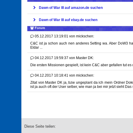
Dawn of War III auf amazon.de suchen
Dawn of War III auf ebay.de suchen
Forum
05.12.2017 13:19:01
von
mickschen:
C&C ist ja schon auch nen anderes Setting wa. Aber DoW3 hat di
Eldar ...
04.12.2017 19:59:37
von
Master DK:
Die ersten Missionen gespielt, ist kein C&C aber gefallen tut es m
04.12.2017 10:18:41
von
mickschen:
Zitat von Master DK ja, bzw ungeplant da ich mein Ordner Do
ist ja auch oft der User selber, wie man ja bei mir jetzt sieht Das
Diese Seite teilen: