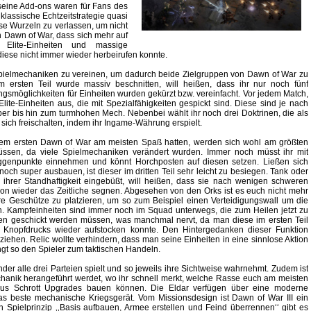
eine Add-ons waren für Fans des
klassische Echtzeitstrategie quasi
se Wurzeln zu verlassen, um nicht
Dawn of War, dass sich mehr auf
 Elite-Einheiten und massige
diese nicht immer wieder herbeirufen konnte.
e Spielmechaniken zu vereinen, um dadurch beide Zielgruppen von Dawn of War zu
 ersten Teil wurde massiv beschnitten, will heißen, dass ihr nur noch fünf
ngsmöglichkeiten für Einheiten wurden gekürzt bzw. vereinfacht. Vor jedem Match,
ite-Einheiten aus, die mit Spezialfähigkeiten gespickt sind. Diese sind je nach
per bis hin zum turmhohen Mech. Nebenbei wählt ihr noch drei Doktrinen, die als
sich freischalten, indem ihr Ingame-Währung erspielt.
 dem ersten Dawn of War am meisten Spaß hatten, werden sich wohl am größten
en, da viele Spielmechaniken verändert wurden. Immer noch müsst ihr mit
ggenpunkte einnehmen und könnt Horchposten auf diesen setzen. Ließen sich
 noch super ausbauen, ist dieser im dritten Teil sehr leicht zu besiegen. Tank oder
hrer Standhaftigkeit eingebüßt, will heißen, dass sie nach wenigen schweren
hon wieder das Zeitliche segnen. Abgesehen von den Orks ist es euch nicht mehr
äre Geschütze zu platzieren, um so zum Beispiel einen Verteidigungswall um die
. Kampfeinheiten sind immer noch im Squad unterwegs, die zum Heilen jetzt zu
n geschickt werden müssen, was manchmal nervt, da man diese im ersten Teil
n Knopfdrucks wieder aufstocken konnte. Den Hintergedanken dieser Funktion
ziehen. Relic wollte verhindern, dass man seine Einheiten in eine sinnlose Aktion
ngt so den Spieler zum taktischen Handeln.
r alle drei Parteien spielt und so jeweils ihre Sichtweise wahrnehmt. Zudem ist
chanik herangeführt werdet, wo ihr schnell merkt, welche Rasse euch am meisten
h aus Schrott Upgrades bauen können. Die Eldar verfügen über eine moderne
s beste mechanische Kriegsgerät. Vom Missionsdesign ist Dawn of War III ein
n Spielprinzip ‚‚Basis aufbauen, Armee erstellen und Feind überrennen‘‘ gibt es