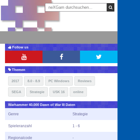
Follow us
Themen
2017
8.0 - 8.9
PC Windows
Reviews
SEGA
Strategie
USK 16
online
Warhammer 40.000 Dawn of War III Daten
Genre
Strategie
Spieleranzahl
1 - 6
Regionalcode
-