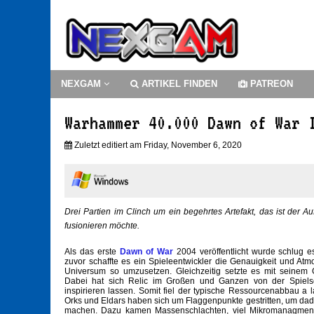
NEXGAM
ARTIKEL FINDEN
PATREON
Warhammer 40.000 Dawn of War 
Zuletzt editiert am Friday, November 6, 2020
Drei Partien im Clinch um ein begehrtes Artefakt, das ist der 
fusionieren möchte.
Als das erste
Dawn of War
2004 veröffentlicht wurde schlug 
zuvor schaffte es ein Spieleentwickler die Genauigkeit und 
Universum so umzusetzen. Gleichzeitig setzte es mit seinem
Dabei hat sich Relic im Großen und Ganzen von der Spiels
inspirieren lassen. Somit fiel der typische Ressourcenabbau
Orks und Eldars haben sich um Flaggenpunkte gestritten, um da
machen. Dazu kamen Massenschlachten, viel Mikromanagment, 