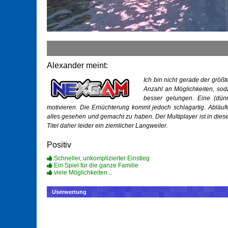
Alexander meint:
Ich bin nicht gerade der größ
Anzahl an Möglichkeiten, sodas
besser gelungen. Eine (dünn
motivieren. Die Ernüchterung kommt jedoch schlagartig. Abläu
alles gesehen und gemacht zu haben. Der Multiplayer ist in dies
Titel daher leider ein ziemlicher Langweiler.
Positiv
Schneller, unkomplizierter Einstieg
Ein Spiel für die ganze Familie
viele Möglichkeiten...
Userwertung