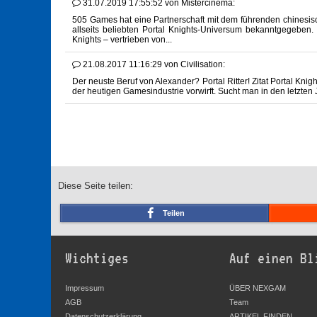
31.07.2019 17:55:52
von
Mistercinema:
505 Games hat eine Partnerschaft mit dem führenden chines
allseits beliebten Portal Knights-Universum bekanntgegeben.
Knights – vertrieben von...
21.08.2017 11:16:29
von
Civilisation:
Der neuste Beruf von Alexander? Portal Ritter! Zitat Portal Knig
der heutigen Gamesindustrie vorwirft. Sucht man in den letzten 
Diese Seite teilen:
Teilen
Wichtiges
Auf einen Bl
Impressum
ÜBER NEXGAM
AGB
Team
Datenschutzerklärung
ARTIKEL FINDEN