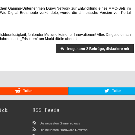
ischen Gaming-Unternehmen Duoyi Network zur Entwicklung eines MMO-Sets im
 Wie Digital Bros heute verkündete, wurde die chinesische Version von Portal
htsIdeenlosigkeit, fehlender Mut und keinerlei Innovationen! Alles Dinge, die man
Jahren nach „Frischem“ am Markt dürfte aber mit...
Insgesamt 2 Beiträge, diskutiere mit
Teilen
Teilen
ick
RSS-Feeds
Die neuesten Gamereviews
Die neuesten Hardware Reviews