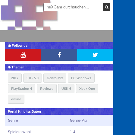
Follow us
Themen
2017
5.0 - 5.9
Genre-Mix
PC Windows
PlayStation 4
Reviews
USK 6
Xbox One
online
Portal Knights Daten
Genre
Genre-Mix
Spieleranzahl
1-4