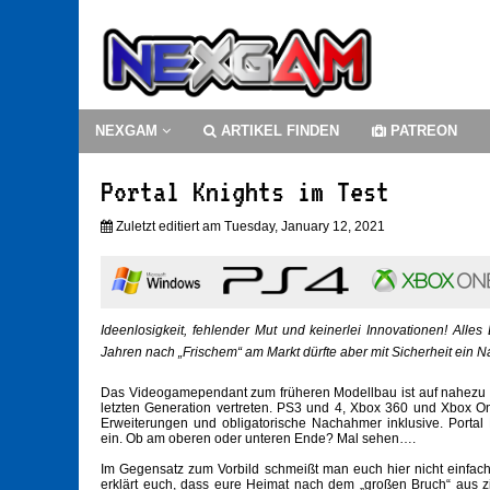
NEXGAM
ARTIKEL FINDEN
PATREON
Portal Knights im Test
Zuletzt editiert am Tuesday, January 12, 2021
Ideenlosigkeit, fehlender Mut und keinerlei Innovationen! Alle
Jahren nach „Frischem“ am Markt dürfte aber mit Sicherheit ein N
Das Videogamependant zum früheren Modellbau ist auf nahezu 
letzten Generation vertreten. PS3 und 4, Xbox 360 und Xbox On
Erweiterungen und obligatorische Nachahmer inklusive. Portal 
ein. Ob am oberen oder unteren Ende? Mal sehen….
Im Gegensatz zum Vorbild schmeißt man euch hier nicht einfach i
erklärt euch, dass eure Heimat nach dem „großen Bruch“ aus 