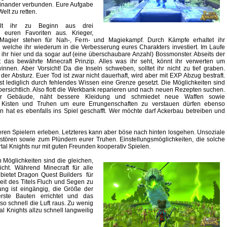
iteinander verbunden. Eure Aufgabe
elt zu retten.
lt ihr zu Beginn aus drei
n euren Favoriten aus. Krieger,
Magier stehen für Nah-, Fern- und Magiekampf. Durch Kämpfe erhaltet ihr
 welche ihr wiederum in die Verbesserung eures Charakters investiert. Im Laufe
fft ihr hier und da sogar auf (eine überschaubare Anzahl) Bossmonster. Abseits der
t das bewährte Minecraft Prinzip. Alles was ihr seht, könnt ihr verwerten um
innen. Aber Vorsicht! Da die Inseln schweben, solltet ihr nicht zu tief graben.
 der Absturz. Euer Tod ist zwar nicht dauerhaft, wird aber mit EXP Abzug bestraft.
st lediglich durch fehlendes Wissen eine Grenze gesetzt. Die Möglichkeiten sind
ersichtlich. Also flott die Werkbank reparieren und nach neuen Rezepten suchen.
hr Gebäude, näht bessere Kleidung und schmiedet neue Waffen sowie
 Kisten und Truhen um eure Errungenschaften zu verstauen dürfen ebenso
 hat es ebenfalls ins Spiel geschafft. Wer möchte darf Ackerbau betreiben und
nderen Spielern erleben. Letzteres kann aber böse nach hinten losgehen. Unsoziale
ören sowie zum Plündern eurer Truhen. Einstellungsmöglichkeiten, die solche
ortal Knights nur mit guten Freunden kooperativ Spielen.
n Möglichkeiten sind die gleichen,
icht. Während Minecraft für alle
, bietet Dragon Quest Builders für
heit des Titels Fluch und Segen zu
rung ist eingängig, die Größe der
ste Bauten errichtet und das
o schnell die Luft raus. Zu wenig
l Knights allzu schnell langweilig