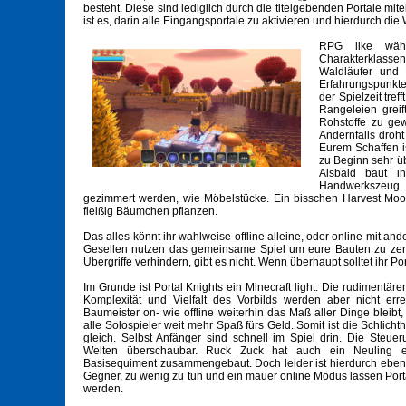
besteht. Diese sind lediglich durch die titelgebenden Portale m
ist es, darin alle Eingangsportale zu aktivieren und hierdurch die W
RPG like wäh
Charakterklasse
Waldläufer und 
Erfahrungspunkte
der Spielzeit tre
Rangeleien greif
Rohstoffe zu gew
Andernfalls droht
Eurem Schaffen i
zu Beginn sehr üb
Alsbald baut i
Handwerkszeug.
gezimmert werden, wie Möbelstücke. Ein bisschen Harvest Moon
fleißig Bäumchen pflanzen.
Das alles könnt ihr wahlweise offline alleine, oder online mit a
Gesellen nutzen das gemeinsame Spiel um eure Bauten zu zerst
Übergriffe verhindern, gibt es nicht. Wenn überhaupt solltet ihr P
Im Grunde ist Portal Knights ein Minecraft light. Die rudimentäre
Komplexität und Vielfalt des Vorbilds werden aber nicht erre
Baumeister on- wie offline weiterhin das Maß aller Dinge bleibt
alle Solospieler weit mehr Spaß fürs Geld. Somit ist die Schlicht
gleich. Selbst Anfänger sind schnell im Spiel drin. Die Steue
Welten überschaubar. Ruck Zuck hat auch ein Neuling er
Basisequiment zusammengebaut. Doch leider ist hierdurch ebens
Gegner, zu wenig zu tun und ein mauer online Modus lassen Porta
werden.